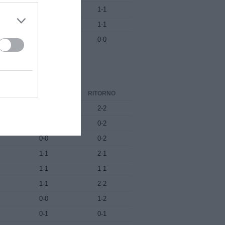
0-0
1-1
2-1
1-1
1-1
0-0
ANDATA
RITORNO
1-0
2-2
1-1
0-2
0-0
0-2
1-1
2-1
1-1
1-1
1-1
2-2
0-0
1-2
0-1
0-1