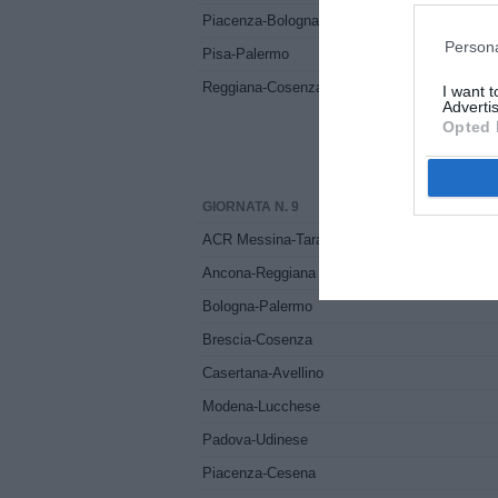
Piacenza-Bologna
Persona
Pisa-Palermo
Reggiana-Cosenza
I want 
Advertis
Opted 
GIORNATA N. 9
ACR Messina-Taranto
Ancona-Reggiana
Bologna-Palermo
Brescia-Cosenza
Casertana-Avellino
Modena-Lucchese
Padova-Udinese
Piacenza-Cesena