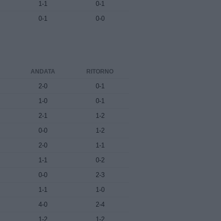
1-1
0-1
0-1
0-0
ANDATA
RITORNO
2-0
0-1
1-0
0-1
2-1
1-2
0-0
1-2
2-0
1-1
1-1
0-2
0-0
2-3
1-1
1-0
4-0
2-4
1-2
1-2