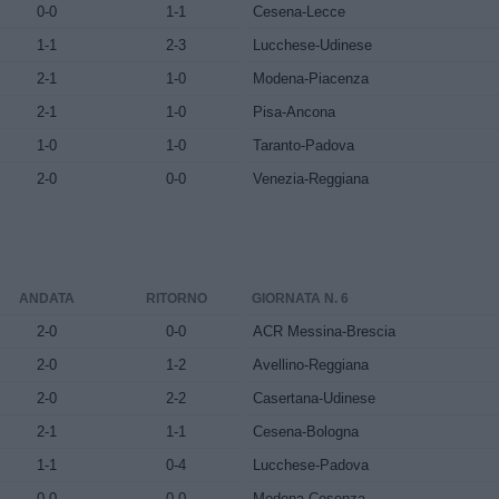
0-0
1-1
Cesena-Lecce
1-1
2-3
Lucchese-Udinese
2-1
1-0
Modena-Piacenza
2-1
1-0
Pisa-Ancona
1-0
1-0
Taranto-Padova
2-0
0-0
Venezia-Reggiana
ANDATA
RITORNO
GIORNATA N. 6
2-0
0-0
ACR Messina-Brescia
2-0
1-2
Avellino-Reggiana
2-0
2-2
Casertana-Udinese
2-1
1-1
Cesena-Bologna
1-1
0-4
Lucchese-Padova
0-0
0-0
Modena-Cosenza