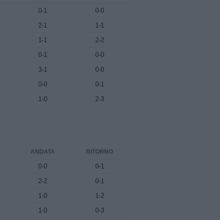
0-1
0-0
2-1
1-1
1-1
2-2
0-1
0-0
3-1
0-0
0-0
0-1
1-0
2-3
ANDATA
RITORNO
0-0
0-1
2-2
0-1
1-0
1-2
1-0
0-3