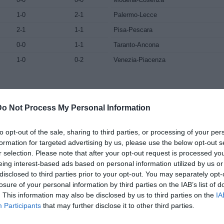
1-0
2-1
Palermo-Lecce
2-1
1-1
Pisa-Pescara
0-0
1-1
Taranto-Ancona
1-0
0-2
Venezia-Piacenza
Do Not Process My Personal Information
ANDATA
RITORNO
GIORNATA N. 8
3-2
0-0
ACR Messina-Lecce
to opt-out of the sale, sharing to third parties, or processing of your per
formation for targeted advertising by us, please use the below opt-out s
1-1
2-0
Avellino-Pisa
r selection. Please note that after your opt-out request is processed y
0-1
2-2
Bologna-Padova
eing interest-based ads based on personal information utilized by us or
0-0
0-0
Cosenza-Piacenza
disclosed to third parties prior to your opt-out. You may separately opt-
losure of your personal information by third parties on the IAB’s list of
3-1
0-0
Lucchese-Ancona
. This information may also be disclosed by us to third parties on the
IA
4-0
0-1
Palermo-Pescara
Participants
that may further disclose it to other third parties.
5-1
1-1
Reggiana-Modena