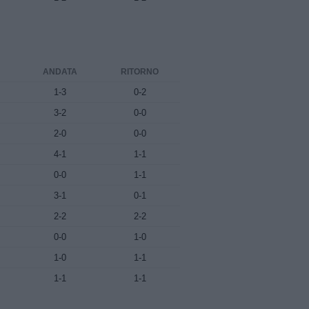
ANDATA
RITORNO
1-3
0-2
3-2
0-0
2-0
0-0
4-1
1-1
0-0
1-1
3-1
0-1
2-2
2-2
0-0
1-0
1-0
1-1
1-1
1-1