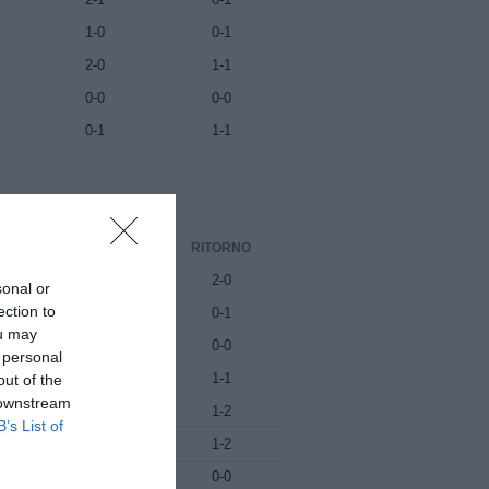
1-0
0-1
2-0
1-1
0-0
0-0
0-1
1-1
ANDATA
RITORNO
1-1
2-0
sonal or
ection to
2-2
0-1
ou may
4-1
0-0
 personal
2-0
1-1
out of the
 downstream
0-0
1-2
B’s List of
2-0
1-2
3-1
0-0