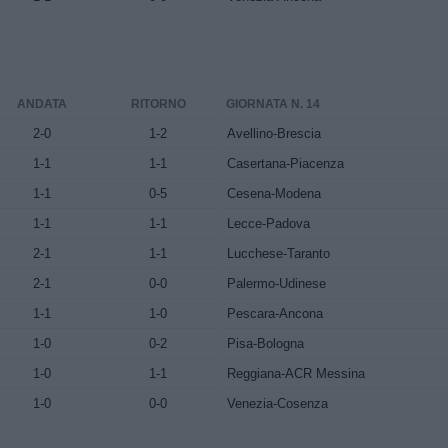
ANDATA
RITORNO
GIORNATA N. 14
2-0
1-2
Avellino-Brescia
1-1
1-1
Casertana-Piacenza
1-1
0-5
Cesena-Modena
1-1
1-1
Lecce-Padova
2-1
1-1
Lucchese-Taranto
2-1
0-0
Palermo-Udinese
1-1
1-0
Pescara-Ancona
1-0
0-2
Pisa-Bologna
1-0
1-1
Reggiana-ACR Messina
1-0
0-0
Venezia-Cosenza