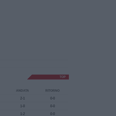
TOP
ANDATA
RITORNO
2-1
0-0
1-0
0-0
1-2
0-0