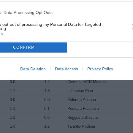
0-1
0-2
Taranto-Brescia
l Data Processing Opt Outs
2-0
1-1
Udinese-Cesena
0-0
0-0
Venezia-Casertana
to opt-out of processing my Personal Data for Targeted
ing.
In
CONFIRM
ANDATA
RITORNO
GIORNATA N. 10
3-1
1-3
Avellino-Bologna
Data Deletion
Data Access
Privacy Policy
2-0
1-1
Cesena-Casertana
0-0
1-2
Cosenza-ACR Messina
1-1
1-3
Lucchese-Pisa
0-0
0-0
Palermo-Ancona
1-1
0-1
Pescara-Piacenza
1-1
0-0
Reggiana-Brescia
1-3
1-2
Taranto-Modena