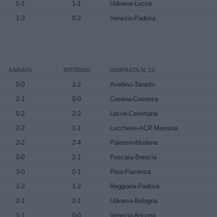
0-1
1-1
Udinese-Lecce
1-3
0-2
Venezia-Padova
ANDATA
RITORNO
GIORNATA N. 12
0-0
1-2
Avellino-Taranto
2-1
0-0
Cesena-Cosenza
0-2
2-2
Lecce-Casertana
2-2
1-1
Lucchese-ACR Messina
2-2
2-4
Palermo-Modena
0-0
2-1
Pescara-Brescia
3-0
0-1
Pisa-Piacenza
1-2
1-2
Reggiana-Padova
2-1
2-1
Udinese-Bologna
1-1
0-0
Venezia-Ancona