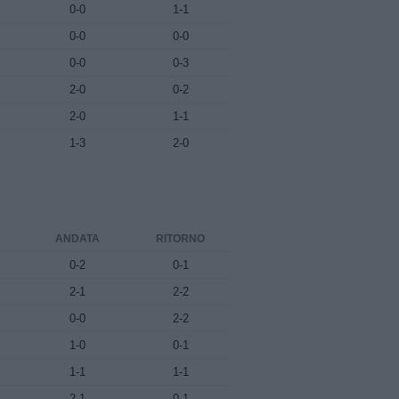
0-0
1-1
0-0
0-0
0-0
0-3
2-0
0-2
2-0
1-1
1-3
2-0
ANDATA
RITORNO
0-2
0-1
2-1
2-2
0-0
2-2
1-0
0-1
1-1
1-1
2-1
0-1