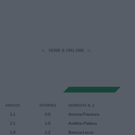
SERIE B 1991-1992
ANDATA
RITORNO
GIORNATA N. 2
1-1
0-0
Ancona-Piacenza
2-1
1-0
Avellino-Padova
1-0
1-2
Brescia-Lecce