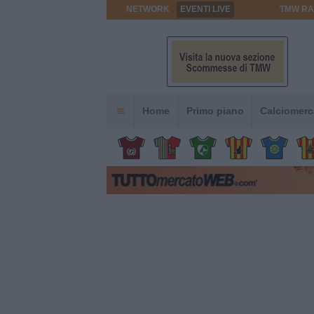
NETWORK
EVENTI LIVE
TMW RA
Home
Primo piano
Calciomerc