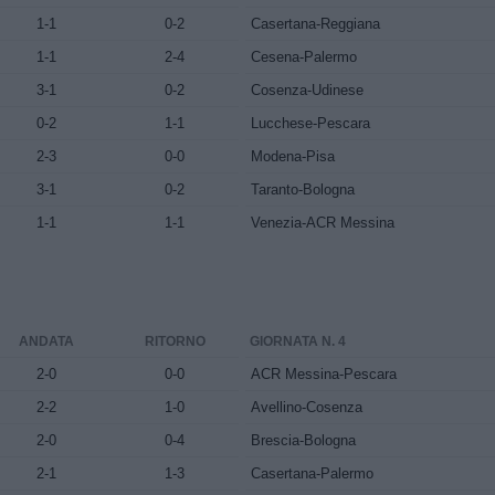
1-1
0-2
Casertana-Reggiana
1-1
2-4
Cesena-Palermo
3-1
0-2
Cosenza-Udinese
0-2
1-1
Lucchese-Pescara
2-3
0-0
Modena-Pisa
3-1
0-2
Taranto-Bologna
1-1
1-1
Venezia-ACR Messina
ANDATA
RITORNO
GIORNATA N. 4
2-0
0-0
ACR Messina-Pescara
2-2
1-0
Avellino-Cosenza
2-0
0-4
Brescia-Bologna
2-1
1-3
Casertana-Palermo