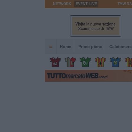
NETWORK
EVENTI LIVE
TMW RA
Home
Primo piano
Calciomerc