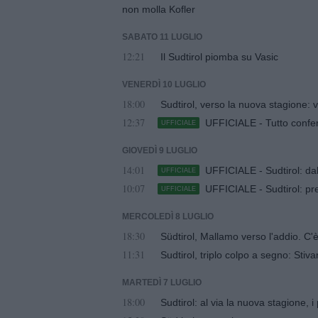
non molla Kofler
SABATO 11 LUGLIO
12:21
Il Sudtirol piomba su Vasic
VENERDÌ 10 LUGLIO
18:00
Sudtirol, verso la nuova stagione: 
12:37
UFFICIALE - Tutto confer
UFFICIALE
GIOVEDÌ 9 LUGLIO
14:01
UFFICIALE - Sudtirol: dall
UFFICIALE
10:07
UFFICIALE - Sudtirol: pr
UFFICIALE
MERCOLEDÌ 8 LUGLIO
18:30
Südtirol, Mallamo verso l'addio. C'è
11:31
Sudtirol, triplo colpo a segno: Stiva
MARTEDÌ 7 LUGLIO
18:00
Sudtirol: al via la nuova stagione,