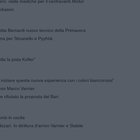
ro: visite mediche per il centravanti Mixtur
jarkason
ttia Bernardi nuovo tecnico della Primavera
gna per Stivanello e Pyyhtiä
lla la pista Kofler"
i iniziare questa nuova esperienza con i colori biancorossi”
eso Marco Varnier
Sudtirol: l'ex tecnico Castori avrebbe rifiutato la proposta del Bari
nis in uscita
zzari. In dirittura d'arrivo Varnier e Stabile