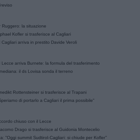
Treviso
r Ruggero: la situazione
hael Kofler si trasferisce al Cagliari
Cagliari arriva in prestito Davide Veroli
 Lecce arriva Burnete: la formula del trasferimento
mediana: il ds Lovisa sonda il terreno
edikt Rottensteiner si trasferisce al Trapani
Speriamo di portarlo a Cagliari il prima possibile"
accordo chiuso con il Lecce
acomo Drago si trasferisce al Guidonia Montecelio
 "Oggi summit Sudtirol-Cagliari: si chiude per Kofler"