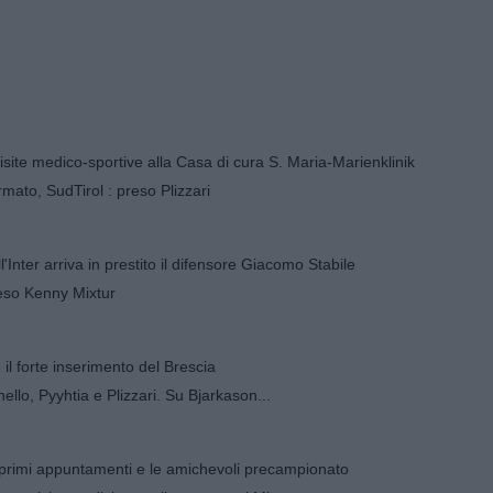
visite medico-sportive alla Casa di cura S. Maria-Marienklinik
mato, SudTirol : preso Plizzari
'Inter arriva in prestito il difensore Giacomo Stabile
eso Kenny Mixtur
 il forte inserimento del Brescia
nello, Pyyhtia e Plizzari. Su Bjarkason...
 i primi appuntamenti e le amichevoli precampionato