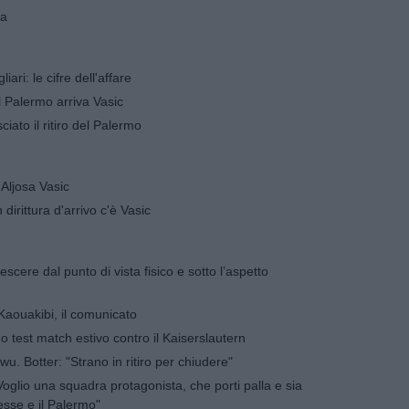
ta
ari: le cifre dell'affare
l Palermo arriva Vasic
ciato il ritiro del Palermo
 Aljosa Vasic
 dirittura d'arrivo c'è Vasic
cere dal punto di vista fisico e sotto l’aspetto
 Kaouakibi, il comunicato
o test match estivo contro il Kaiserslautern
wu. Botter: "Strano in ritiro per chiudere"
Voglio una squadra protagonista, che porti palla e sia
esse e il Palermo"