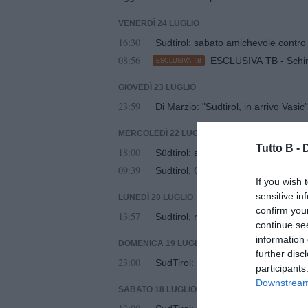
VENERDÌ 24 LUGLIO
16:30
Sudtirol: sabato amichevole contro 
08:56
ESCLUSIVA TB - Schira:
ESCLUSIVA TB
GIOVEDÌ 23 LUGLIO
23:59
Di Marzio: "Sudtirol, in arrivo Vasic"
MERCOLEDÌ 22 LUGLIO
Tutto B -
18:00
Südtirol: avanti tutta per Bjarkason
09:39
Sudtirol, Odogwu verso Treviso
If you wish 
sensitive in
LUNEDÌ 20 LUGLIO
confirm you
13:57
Sudtirol, rebus Vasic: ora si è inser
continue se
information 
DOMENICA 19 LUGLIO
further disc
23:00
SudTirol: otto gol nella prima amic
participants
Downstream 
SABATO 18 LUGLIO