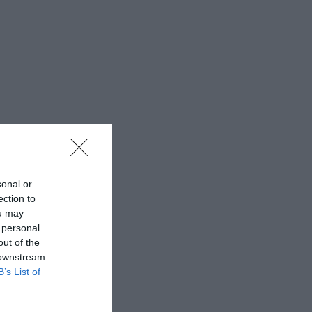
sonal or
ection to
ou may
 personal
out of the
 downstream
B’s List of