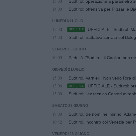
15:30
Südtirol, operazione a parametro ze
14:00
Südtirol: offensiva per Plizzari e B
LUNEDÌ 6 LUGLIO
15:30
UFFICIALE - Sudtirol: Ma
UFFICIALE
14:30
Südtirol: trattativa serrata col Bolo
VENERDÌ 3 LUGLIO
10:09
Pedullà: "Sudtirol, il Cagliari non mo
GIOVEDÌ 2 LUGLIO
15:00
Sudtirol, Varnier: "Non vedo l’ora d
13:06
UFFICIALE - Sudtirol: pr
UFFICIALE
13:00
SABATO 27 GIUGNO
19:00
Sudtirol, tre nomi nel mirino. Adamo
10:42
Sudtirol, incontro col Venezia per Pli
VENERDÌ 26 GIUGNO