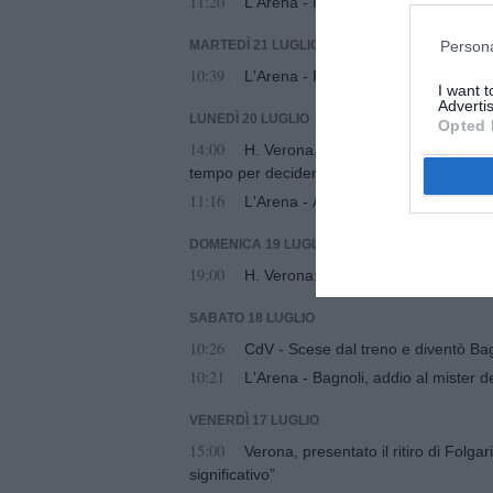
11:20
L'Arena - Malesani: "Baroni è molto 
Persona
MARTEDÌ 21 LUGLIO
10:39
L'Arena - Poche cessioni e qualche 
I want 
Advertis
LUNEDÌ 20 LUGLIO
Opted 
14:00
H. Verona, Baroni: “Bagnoli inarriva
tempo per decidere”
11:16
L'Arena - Addio a Bagnoli, il lutto d
DOMENICA 19 LUGLIO
19:00
H. Verona: duello a suon di rilanci
SABATO 18 LUGLIO
10:26
CdV - Scese dal treno e diventò Bagn
10:21
L'Arena - Bagnoli, addio al mister del
VENERDÌ 17 LUGLIO
15:00
Verona, presentato il ritiro di Folga
significativo”