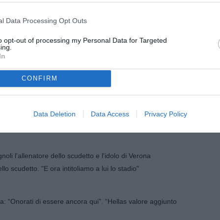
simile a Bagnoli. E si è rimesso in gioco per l’Hellas"
l Data Processing Opt Outs
nuovo. Per Baroni l’Hellas non è da rifare
to opt-out of processing my Personal Data for Targeted
ing.
In
bile, un esempio per tutti. Leali capitano? Mi prendo del
CONFIRM
i Verona. Tutto l'Hellas ai funerali in San Zeno
Data Deletion
Data Access
Privacy Policy
 col Padova per Cheddira
oli l'allenatore dello scudetto e l'idolo di Verona
lo scudetto. "E ora intitoliamo a lui lo stadio"
ria: “Onorati di essere ancora qui”. “Hellas valore aggiunto