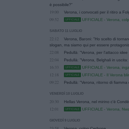
è possibile?”
19:00
Verona, i convocati per il ritiro a Fo
09:52
UFFICIALE - Verona, col
UFFICIALE
SABATO 11 LUGLIO
22:12
Verona, Baroni: "Ho scelto di tornare
slogan, ma siamo qui per essere protagonis
22:08
Pedullà: "Verona, per l'attacco idee
22:04
Pedullà: "Verona, Belghali in uscita
16:33
UFFICIALE - Verona, ing
UFFICIALE
12:18
UFFICIALE - Il Verona bli
UFFICIALE
09:22
Pedullà: "Verona, ritorno di fiamma
VENERDÌ 10 LUGLIO
20:30
Hellas Verona, nel mirino c'è Condè
12:01
UFFICIALE - Verona, Nwa
UFFICIALE
GIOVEDÌ 9 LUGLIO
23:58
Verona, colpo Cerbone