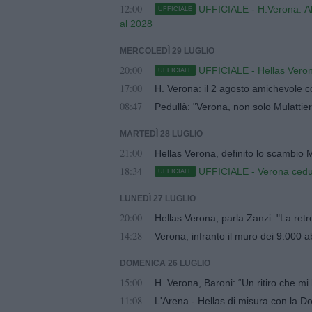
12:00
UFFICIALE - H.Verona: Ale
UFFICIALE
al 2028
MERCOLEDÌ 29 LUGLIO
20:00
UFFICIALE - Hellas Vero
UFFICIALE
17:00
H. Verona: il 2 agosto amichevole c
08:47
Pedullà: "Verona, non solo Mulattier
MARTEDÌ 28 LUGLIO
21:00
Hellas Verona, definito lo scambio Mu
18:34
UFFICIALE - Verona cedut
UFFICIALE
LUNEDÌ 27 LUGLIO
20:00
Hellas Verona, parla Zanzi: "La ret
14:28
Verona, infranto il muro dei 9.000 
DOMENICA 26 LUGLIO
15:00
H. Verona, Baroni: “Un ritiro che mi 
11:08
L'Arena - Hellas di misura con la Do