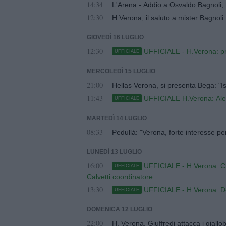
14:34
L'Arena - Addio a Osvaldo Bagnoli, ha
12:30
H.Verona, il saluto a mister Bagnol
GIOVEDÌ 16 LUGLIO
12:30
UFFICIALE - H.Verona: pr
UFFICIALE
MERCOLEDÌ 15 LUGLIO
21:00
Hellas Verona, si presenta Bega: "Isp
11:43
UFFICIALE H.Verona: Ales
UFFICIALE
MARTEDÌ 14 LUGLIO
08:33
Pedullà: "Verona, forte interesse per
LUNEDÌ 13 LUGLIO
16:00
UFFICIALE - H.Verona: Cla
UFFICIALE
Calvetti coordinatore
13:30
UFFICIALE - H.Verona: Den
UFFICIALE
DOMENICA 12 LUGLIO
22:00
H. Verona, Giuffredi attacca i giallo