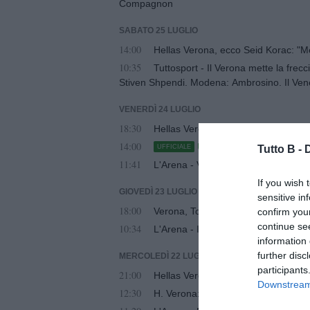
Compagnon
SABATO 25 LUGLIO
14:00
Hellas Verona, ecco Seid Korac: "Me
10:35
Tuttosport - Il Verona mette la fr
Stiven Shpendi. Modena: Ambrosino. Il Vene
Ounas
VENERDÌ 24 LUGLIO
18:30
Hellas Verona, in arrivo Mattia Co
14:00
UFFICIALE - H.Verona: Cas
Tutto B -
UFFICIALE
11:41
L'Arena - Verona, Tommasi rivaluta i
If you wish 
GIOVEDÌ 23 LUGLIO
sensitive in
18:00
Verona, Tommasi e il nodo nuovo Ben
confirm you
continue se
10:34
L'Arena - Il Verona parte al Bentegod
information 
further disc
MERCOLEDÌ 22 LUGLIO
participants
21:00
Hellas Verona, vittoria in amichevole
Downstream 
12:30
H. Verona: superata quota 7mila ab