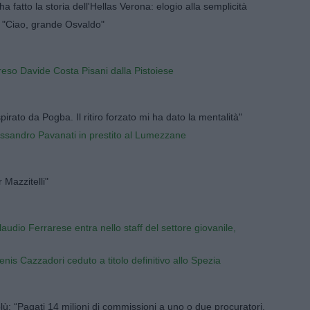
 fatto la storia dell'Hellas Verona: elogio alla semplicità
i: "Ciao, grande Osvaldo"
eso Davide Costa Pisani dalla Pistoiese
irato da Pogba. Il ritiro forzato mi ha dato la mentalità"
sandro Pavanati in prestito al Lumezzane
 Mazzitelli"
udio Ferrarese entra nello staff del settore giovanile,
is Cazzadori ceduto a titolo definitivo allo Spezia
blù: “Pagati 14 milioni di commissioni a uno o due procuratori,