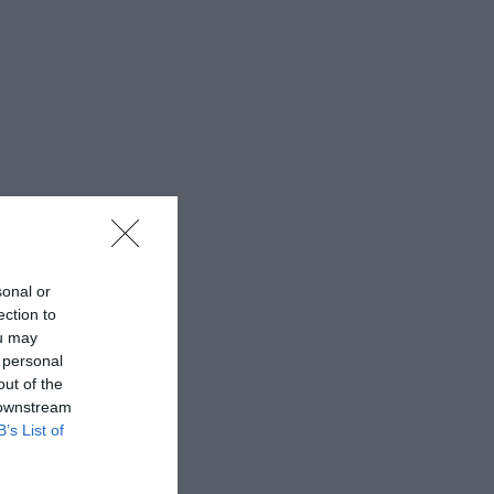
sonal or
ection to
ou may
 personal
out of the
 downstream
B’s List of