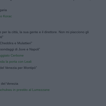
lgaria
po Korac
 per la città, la sua gente e il direttore. Non mi piacciono gli
ti"
 Cheddira e Mulattieri"
: sondaggi di Juve e Napoli"
aggiato Cerbone
nda la porta con Leali
 del Venezia per Montipò"
 del Venezia
chukwu in prestito al Lumezzane