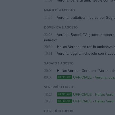
11:07
Verona, venerdì amichevole con l
MARTEDÌ 4 AGOSTO
11:39
Verona, trattativa in corso per Segr
DOMENICA 2 AGOSTO
22:28
Verona, Baroni: "Vogliamo proporre
indietro"
20:30
Hellas Verona, tre reti in amichevole
10:11
Verona, oggi amichevole con il Lec
SABATO 1 AGOSTO
20:00
Hellas Verona, Cerbone: "Verona da 
00:00
UFFICIALE - Verona, col
UFFICIALE
VENERDÌ 31 LUGLIO
18:25
UFFICIALE - Hellas Verona
UFFICIALE
18:20
UFFICIALE - Hellas Verona
UFFICIALE
GIOVEDÌ 30 LUGLIO