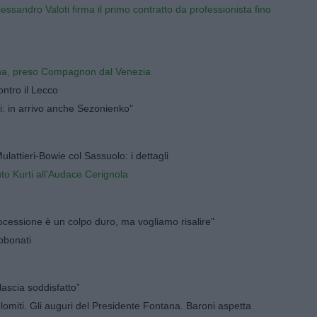
ssandro Valoti firma il primo contratto da professionista fino
na, preso Compagnon dal Venezia
ontro il Lecco
i: in arrivo anche Sezonienko"
lattieri-Bowie col Sassuolo: i dettagli
o Kurti all'Audace Cerignola
rocessione è un colpo duro, ma vogliamo risalire"
abbonati
lascia soddisfatto”
lomiti. Gli auguri del Presidente Fontana. Baroni aspetta