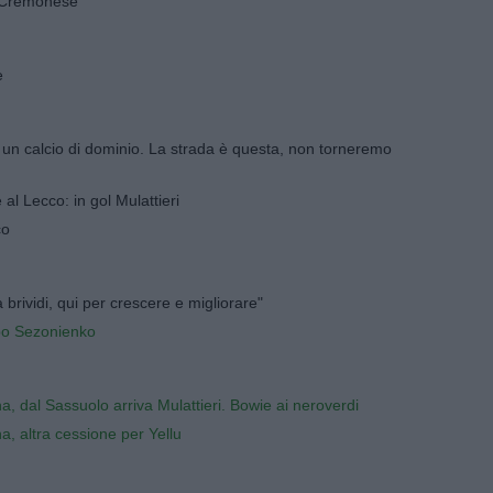
a Cremonese
e
 un calcio di dominio. La strada è questa, non torneremo
 al Lecco: in gol Mulattieri
co
brividi, qui per crescere e migliorare"
po Sezonienko
, dal Sassuolo arriva Mulattieri. Bowie ai neroverdi
, altra cessione per Yellu