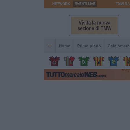
NETWORK
EVENTI LIVE
TMW RA
Home
Primo piano
Calciomerc