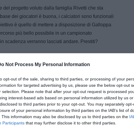
del progetto voluto dalla famiglia Rivetti che sta
base dei giocatori è buona, i calciatori sono funzionali
obiettivo è quello di mettere a disposizione di Galloppa
ercorso più bello possibile in un campionato
in scadenza verranno lasciati andare. Prestiti?
Do Not Process My Personal Information
ARTICOLI CORRELATI
to opt-out of the sale, sharing to third parties, or processing of your per
Modena, Bonato si presenta: "Ci
sono le basi per creare qualcosa di
formation for targeted advertising by us, please use the below opt-out s
importante. Vogliamo riprogrammare
r selection. Please note that after your opt-out request is processed y
per avere una crescita continua e
eing interest-based ads based on personal information utilized by us or
Cagliari, Bonato: “Bellanova? Stiamo
graduale”
parlando con l’Inter per capire…”
disclosed to third parties prior to your opt-out. You may separately opt-
losure of your personal information by third parties on the IAB’s list of
. This information may also be disclosed by us to third parties on the
IA
Cagliari, il ds Bonato: "Squadra in
ritiro da mercoledi"
Participants
that may further disclose it to other third parties.