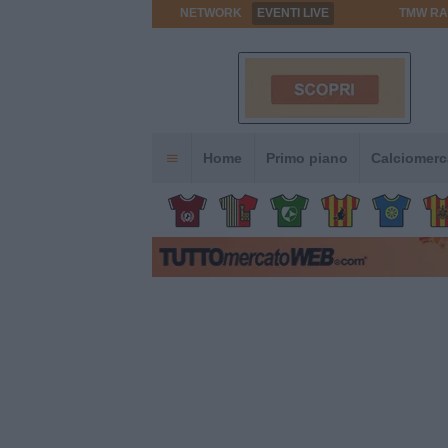
NETWORK
EVENTI LIVE
TMW RA
Home
Primo piano
Calciomerc