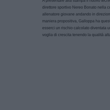
A presentare alla stampa il nuovo tecn
direttore sportivo Nereo Bonato nella co
allenatore giovane andando in direzion
maniera propositiva, Galloppa ha questi
esserci un rischio calcolato diventata 
voglia di crescita tenendo la qualità al