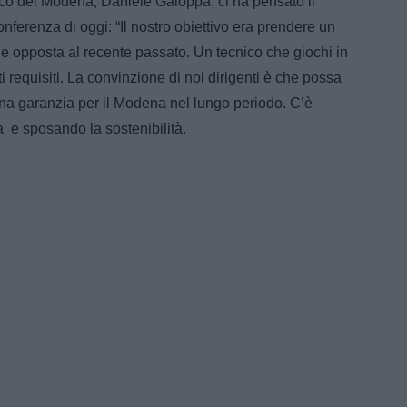
ico del Modena, Daniele Galoppa, ci ha pensato il
nferenza di oggi: “Il nostro obiettivo era prendere un
e opposta al recente passato. Un tecnico che giochi in
 requisiti. La convinzione di noi dirigenti è che possa
una garanzia per il Modena nel lungo periodo. C’è
ta e sposando la sostenibilità.