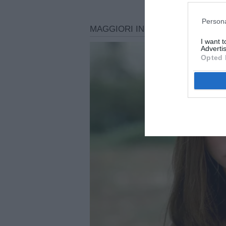
Persona
I want 
Advertis
Opted 