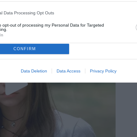
l Data Processing Opt Outs
to opt-out of processing my Personal Data for Targeted
ing.
In
CONFIRM
Data Deletion
Data Access
Privacy Policy