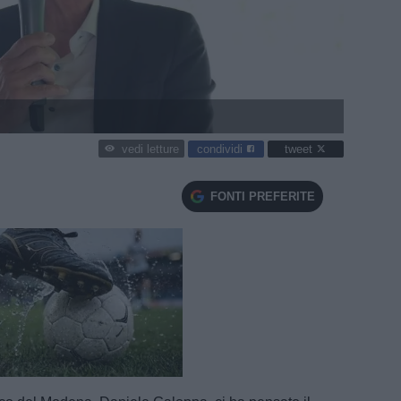
condividi
tweet
vedi letture
FONTI PREFERITE
e
Loaded
:
100.00%