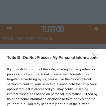
NOTIZIE
TMW RADIO
MAGAZINE
B-Scout
: Samuel Bastien, dal
Belgio all'Avellino per stupire...
Tutto B -
Do Not Process My Personal Information
e far rimpiangere il Liverpool
If you wish to opt-out of the sale, sharing to third parties, or
processing of your personal or sensitive information for
Autore Francesco Digilio
targeted advertising by us, please use the below opt-out
22.10.2015 15:00
B-SCOUT
section to confirm your selection. Please note that after your
vedi letture
opt-out request is processed you may continue seeing
interest-based ads based on personal information utilized by
us or personal information disclosed to third parties prior to
your opt-out. You may separately opt-out of the further