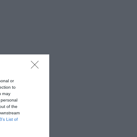
sonal or
ection to
ou may
 personal
out of the
 downstream
B’s List of