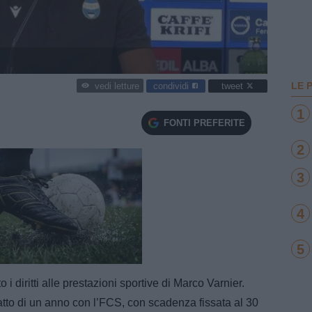
LE 
condividi
tweet
vedi letture
1
FONTI PREFERITE
2
3
4
5
e
Loaded
:
100.00%
i diritti alle prestazioni sportive di Marco Varnier.
atto di un anno con l’FCS, con scadenza fissata al 30