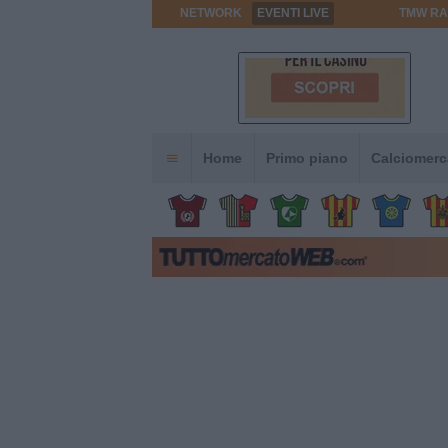
NETWORK
EVENTI LIVE
TMW RA
Home
Primo piano
Calciomerc