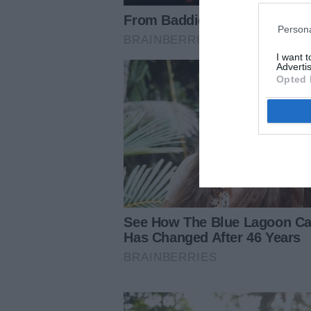
Persona
I want 
Advertis
Opted 