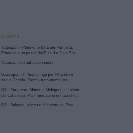
PIÙ LETTE
Tuttosport - Padova, è fatta per Pompetti.
Pittarello a un passo dal Pisa. La Juve Stabia
insiste per Sibilli. Ascoli: Bolsius. Avellino,
Vicenza, sold out abbonamenti
per la trequarti uno tra Chipperfield e Girma.
Vicenza su Cuppone dell'Entella. Modena,
GazzSport - Il Pisa stringe per Pittarello e
idea Antonini
segue Correia. Cremo, tutto pronto per
l'annuncio di Vogliacco. Samp, frenata per il
QS - Carrarese: Abiuso e Melegoni nel mirino
portiere Vindahl
del Catanzaro. Ma il mercato in entrata stenta
a decollare
QS - Bologna, piace un difensore del Pisa