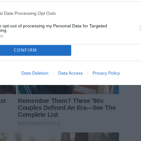
l Data Processing Opt Outs
to opt-out of processing my Personal Data for Targeted
ing.
In
CONFIRM
Data Deletion
Data Access
Privacy Policy