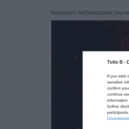
Tutto B -
If you wish 
sensitive in
confirm you
continue se
information 
further disc
participants
Downstream 