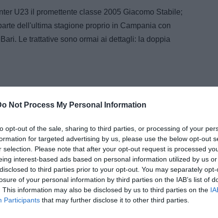
ll'Inter U23 il promettente classe 2005 Giacomo Stabile;
 parte dell'ultima stagione proprio in Campania con
 Bari. Le trattative sono ormai ai dettagli: la doppia
Do Not Process My Personal Information
to opt-out of the sale, sharing to third parties, or processing of your per
formation for targeted advertising by us, please use the below opt-out s
r selection. Please note that after your opt-out request is processed y
eing interest-based ads based on personal information utilized by us or
disclosed to third parties prior to your opt-out. You may separately opt-
losure of your personal information by third parties on the IAB’s list of
. This information may also be disclosed by us to third parties on the
IA
Participants
that may further disclose it to other third parties.