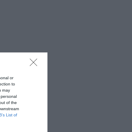
sonal or
ection to
ou may
 personal
out of the
 downstream
B’s List of