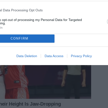
l Data Processing Opt Outs
to opt-out of processing my Personal Data for Targeted
ing.
In
CONFIRM
Data Deletion
Data Access
Privacy Policy