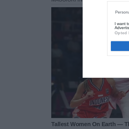
Persona
I want 
Advertis
Opted 