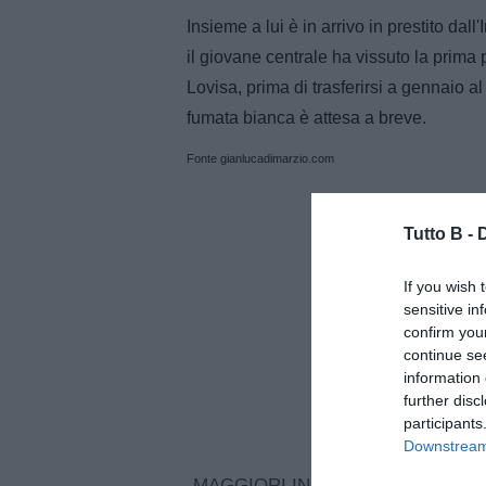
Insieme a lui è in arrivo in prestito da
il giovane centrale ha vissuto la prima
Lovisa, prima di trasferirsi a gennaio al
fumata bianca è attesa a breve.
Fonte gianlucadimarzio.com
Tutto B -
If you wish 
sensitive in
confirm you
continue se
information 
further disc
participants
Downstream 