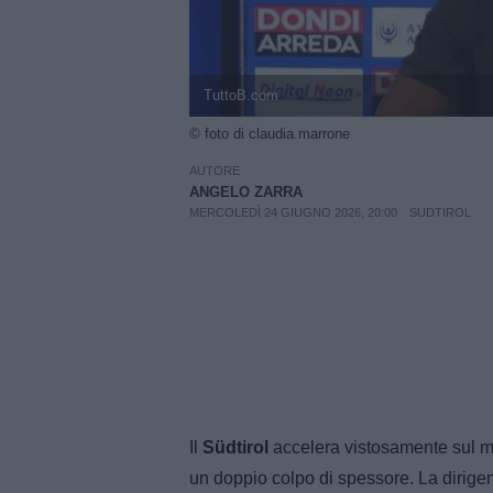
TuttoB.com
© foto di claudia.marrone
AUTORE
ANGELO ZARRA
MERCOLEDÌ 24 GIUGNO 2026, 20:00
SUDTIROL
Il
Südtirol
accelera vistosamente sul me
un doppio colpo di spessore. La dirigenz