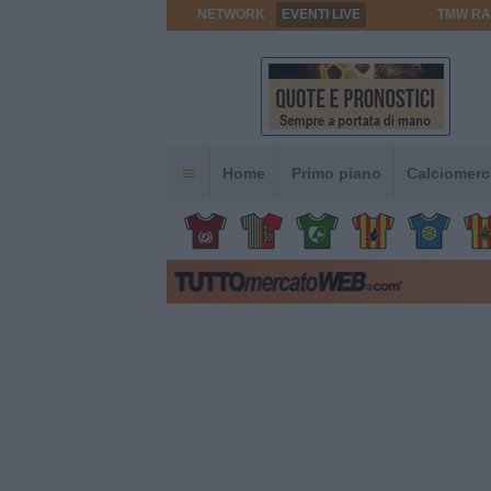
NETWORK
EVENTI LIVE
TMW RA
Home
Primo piano
Calciomerc