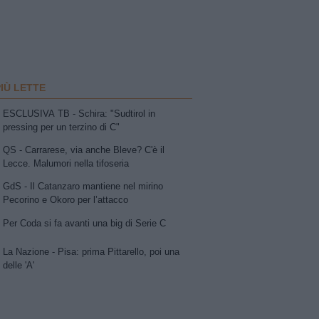
PIÙ LETTE
ESCLUSIVA TB - Schira: "Sudtirol in
pressing per un terzino di C"
QS - Carrarese, via anche Bleve? C'è il
Lecce. Malumori nella tifoseria
GdS - Il Catanzaro mantiene nel mirino
Pecorino e Okoro per l’attacco
Per Coda si fa avanti una big di Serie C
La Nazione - Pisa: prima Pittarello, poi una
delle 'A'