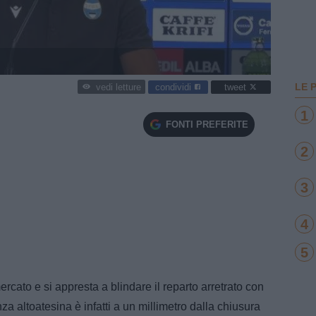
LE 
condividi
tweet
vedi letture
1
FONTI PREFERITE
2
3
4
5
rcato e si appresta a blindare il reparto arretrato con
a altoatesina è infatti a un millimetro dalla chiusura