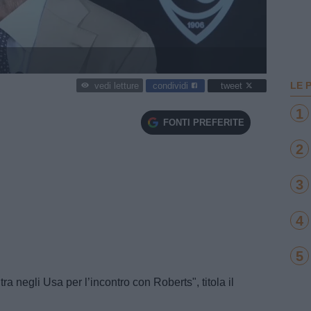
LE 
condividi
tweet
vedi letture
1
FONTI PREFERITE
2
3
4
5
ntra negli Usa per l’incontro con Roberts", titola il