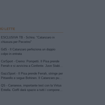
PIÙ LETTE
ESCLUSIVA TB - Schira: "Catanzaro in
chiusura per Pecorino"
GdS - Il Catanzaro perfeziona un doppio
colpo in entrata
CorSport - Cremo: Pompetti. Il Pisa prende
Ferrah e si avvicina a Confente. Juve Stabia
su Vismara. Avellino e Catania lavorano allo
GazzSport - Il Pisa prende Ferrah, stringe per
scambio Patierno-Jimenez
Pittarello e segue Bohinen. Il Catanzaro punta
su Pecorino e avanza per Dorval. Sudtirol:
QS - Carrarese, importante test con la Virtus
Bjarkason
Entella. Cioffi darà spazio a tutti i componenti
della rosa