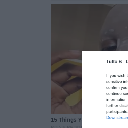
Tutto B -
If you wish 
sensitive in
confirm you
continue se
information 
further disc
participants
Downstream 