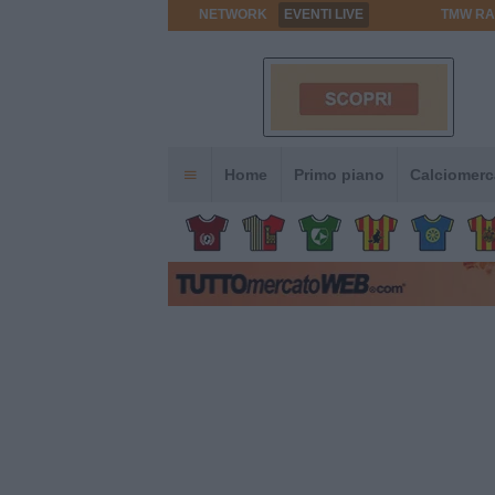
NETWORK
EVENTI LIVE
TMW RA
Home
Primo piano
Calciomerc