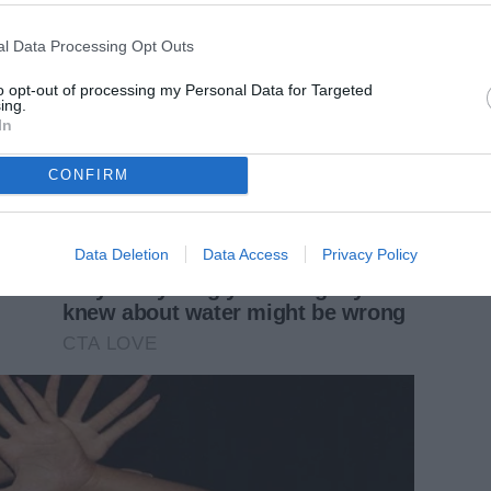
l Data Processing Opt Outs
to opt-out of processing my Personal Data for Targeted
ing.
In
CONFIRM
Data Deletion
Data Access
Privacy Policy