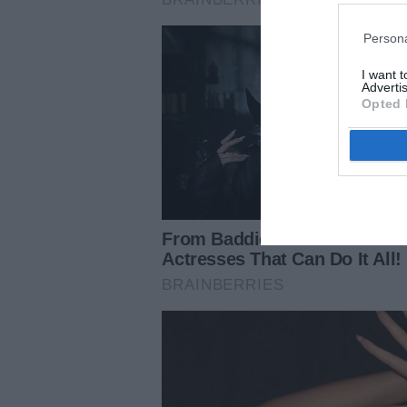
Persona
I want 
Advertis
Opted 