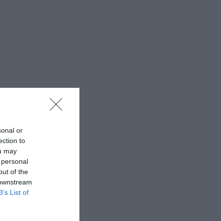
sonal or
ection to
ou may
 personal
out of the
 downstream
B’s List of