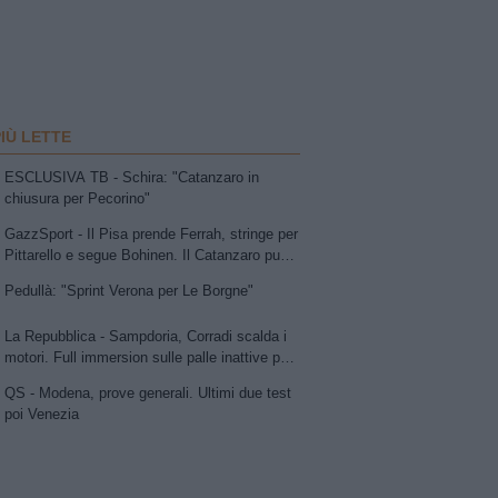
PIÙ LETTE
ESCLUSIVA TB - Schira: "Catanzaro in
chiusura per Pecorino"
GazzSport - Il Pisa prende Ferrah, stringe per
Pittarello e segue Bohinen. Il Catanzaro punta
su Pecorino e avanza per Dorval. Sudtirol:
Pedullà: "Sprint Verona per Le Borgne"
Bjarkason
La Repubblica - Sampdoria, Corradi scalda i
motori. Full immersion sulle palle inattive per
sorprendere il Parma
QS - Modena, prove generali. Ultimi due test
poi Venezia