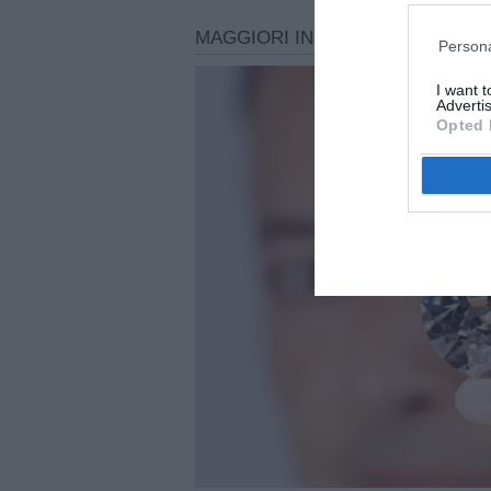
Persona
I want 
Advertis
Opted 