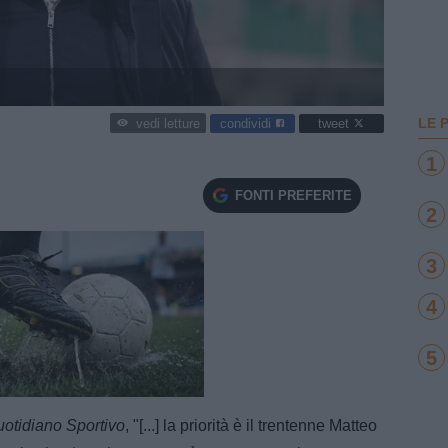
LE 
condividi
tweet
vedi letture
1
FONTI PREFERITE
2
3
4
5
e
Loaded
:
100.00%
otidiano Sportivo
, "[...] la priorità è il trentenne Matteo