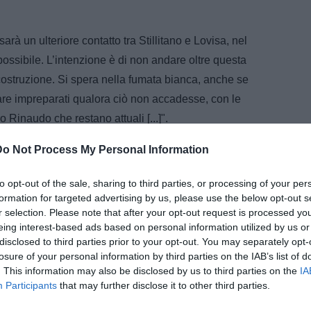
 sarà un ulteriore contatto tra Stillitano e Lovisa, nel
 possibile. L’intenzione è di non andare oltre questa
icostruzione. Si spera nella fumata bianca, anche se
vare impreparati qualora ciò non accadesse, con le
o Rinaudo che restano attuali [...]".
Do Not Process My Personal Information
to opt-out of the sale, sharing to third parties, or processing of your per
formation for targeted advertising by us, please use the below opt-out s
r selection. Please note that after your opt-out request is processed y
eing interest-based ads based on personal information utilized by us or
disclosed to third parties prior to your opt-out. You may separately opt-
losure of your personal information by third parties on the IAB’s list of
. This information may also be disclosed by us to third parties on the
IA
Participants
that may further disclose it to other third parties.