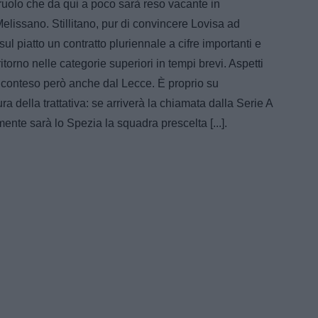
l ruolo che da qui a poco sarà reso vacante in
lissano. Stillitano, pur di convincere Lovisa ad
ul piatto un contratto pluriennale a cifre importanti e
itorno nelle categorie superiori in tempi brevi. Aspetti
, conteso però anche dal Lecce. È proprio su
ra della trattativa: se arriverà la chiamata dalla Serie A
amente sarà lo Spezia la squadra prescelta [...].