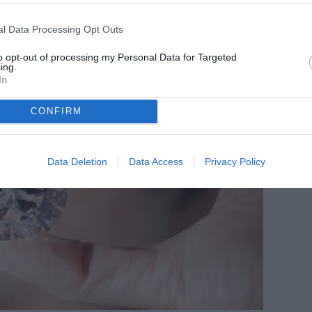
l Data Processing Opt Outs
to opt-out of processing my Personal Data for Targeted
ing.
In
CONFIRM
Data Deletion
Data Access
Privacy Policy