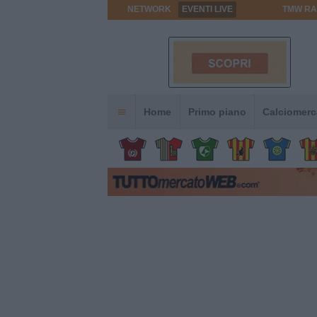
NETWORK
EVENTI LIVE
TMW RA
Home
Primo piano
Calciomerc