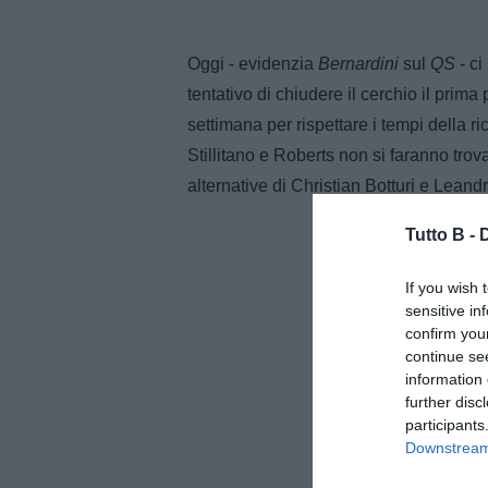
Oggi - evidenzia
Bernardini
sul
QS
- ci
tentativo di chiudere il cerchio il prima
settimana per rispettare i tempi della r
Stillitano e Roberts non si faranno tro
alternative di Christian Botturi e Leandr
Tutto B -
If you wish 
sensitive in
confirm you
continue se
information 
further disc
participants
Downstream 