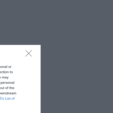
sonal or
ection to
ou may
 personal
out of the
 downstream
B’s List of