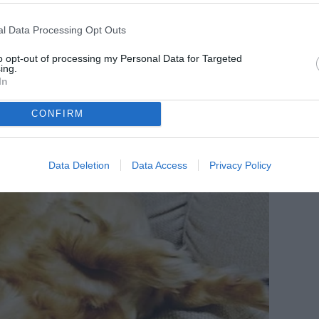
Giornale di Sicilia - Palermo, senti
Marino: "Strefezza è un crack per la
l Data Processing Opt Outs
B"
to opt-out of processing my Personal Data for Targeted
ing.
In
CONFIRM
Data Deletion
Data Access
Privacy Policy