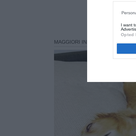
Persona
I want 
Advertis
Opted 