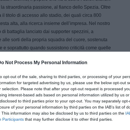
 la straordinaria passione, al fianco dello Spezia. Oltre
 il titolo di accesso allo stadio, dei quali circa 800
esta alta, alla ricerca insieme dell’impresa. Nel nostro
o di battaglia lanciato dai supporter spezzini, a
alle sorti della propria squadra del cuore, sostenuta
 e soprattutto quando sussistono criticità come quelle
Do Not Process My Personal Information
to opt-out of the sale, sharing to third parties, or processing of your per
formation for targeted advertising by us, please use the below opt-out s
r selection. Please note that after your opt-out request is processed y
ARTICOLI CORRELATI
eing interest-based ads based on personal information utilized by us or
Giornale di Sicilia - Palermo, è il
disclosed to third parties prior to your opt-out. You may separately opt-
momento di scegliere la spalla di
losure of your personal information by third parties on the IAB’s list of
Bani
. This information may also be disclosed by us to third parties on the
IA
UFFICIALE - Palermo, colpaccio
Participants
that may further disclose it to other third parties.
Strefezza