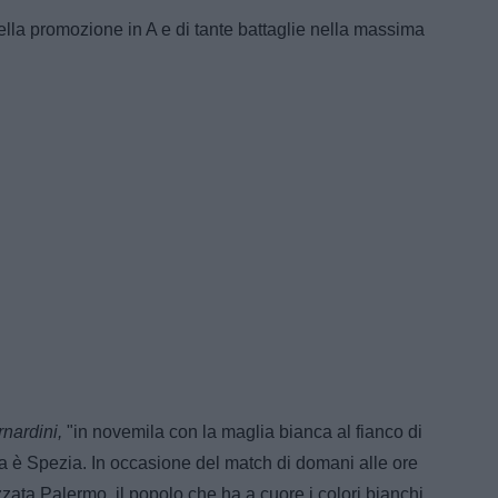
della promozione in A e di tante battaglie nella massima
rnardini,
"in novemila con la maglia bianca al fianco di
ta è Spezia. In occasione del match di domani alle ore
azzata Palermo, il popolo che ha a cuore i colori bianchi