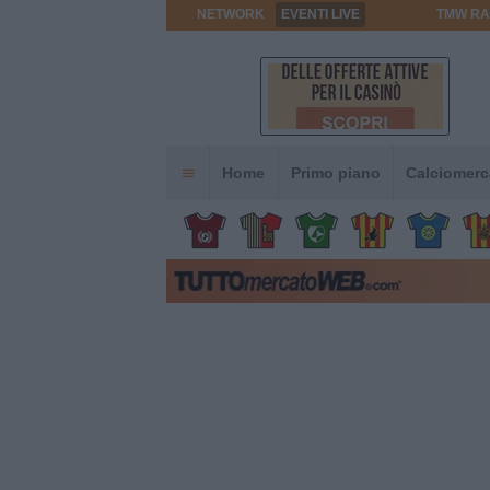
NETWORK
EVENTI LIVE
TMW RA
Home
Primo piano
Calciomerc