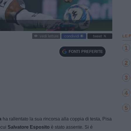
LE 
condividi
tweet
vedi letture
1
FONTI PREFERITE
2
3
4
5
a
ha rallentato la sua rincorsa alla coppia di testa, Pisa
 cui
Salvatore Esposito
è stato assente. Si è