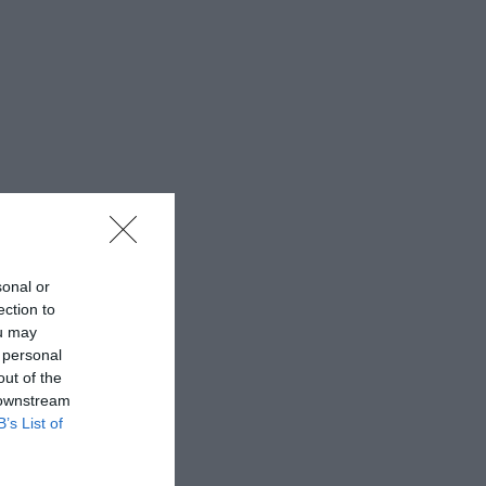
sonal or
ection to
ou may
 personal
out of the
 downstream
B’s List of