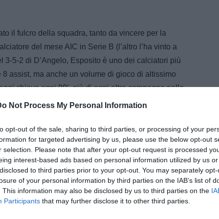
 il fulcro della squadra, tanto da vincere per la
lciatore del mese AIC in Serie B (l’altro l’ha vinto a
 3-5-2 di D’Angelo, Esposito è uno dei calciatori più
 e 8 assist, ma anche un volume di gioco di altissimo
saggi chiave ogni 90’, più di ogni altro compagno nello
gi nell’ultimo terzo di campo, 220 passaggi
Do Not Process My Personal Information
i in cui è il migliore della Serie B. Così come è il
to opt-out of the sale, sharing to third parties, or processing of your per
formation for targeted advertising by us, please use the below opt-out s
 il cui compito principale sarebbe quello di dirigere
r selection. Please note that after your opt-out request is processed y
eing interest-based ads based on personal information utilized by us or
ire alla fase difensiva della squadra, sia anche il
disclosed to third parties prior to your opt-out. You may separately opt-
livello creativo, il perfetto completamento al fratello
losure of your personal information by third parties on the IAB’s list of
a B. Di Salvatore Esposito si parla come di uno dei
. This information may also be disclosed by us to third parties on the
IA
Participants
that may further disclose it to other third parties.
 dal suo esordio con la SPAL. Ci è voluto forse un po’ di
a 24 anni, sembra quella della definitiva maturità, in