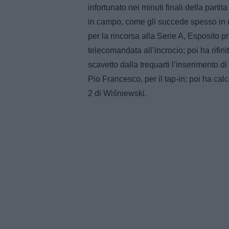
infortunato nei minuti finali della partita
in campo, come gli succede spesso in q
per la rincorsa alla Serie A, Esposito
telecomandata all’incrocio; poi ha rifin
scavetto dalla trequarti l’inserimento di 
Pio Francesco, per il tap-in; poi ha calc
2 di Wiśniewski.