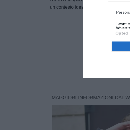
un contesto ideale per crescere.
Persona
I want 
Advertis
Opted 