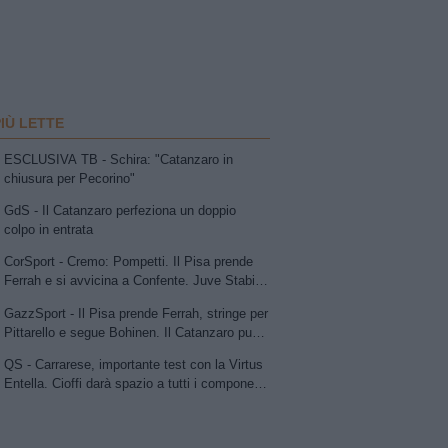
PIÙ LETTE
ESCLUSIVA TB - Schira: "Catanzaro in
chiusura per Pecorino"
GdS - Il Catanzaro perfeziona un doppio
colpo in entrata
CorSport - Cremo: Pompetti. Il Pisa prende
Ferrah e si avvicina a Confente. Juve Stabia
su Vismara. Avellino e Catania lavorano allo
GazzSport - Il Pisa prende Ferrah, stringe per
scambio Patierno-Jimenez
Pittarello e segue Bohinen. Il Catanzaro punta
su Pecorino e avanza per Dorval. Sudtirol:
QS - Carrarese, importante test con la Virtus
Bjarkason
Entella. Cioffi darà spazio a tutti i componenti
della rosa