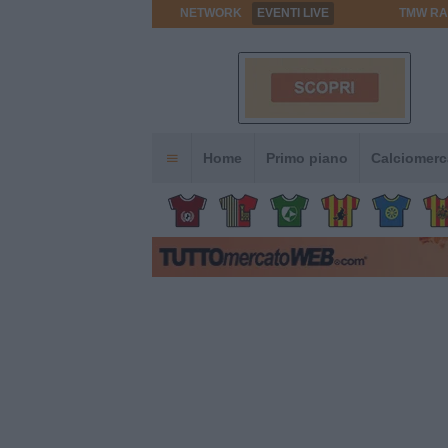
NETWORK
EVENTI LIVE
TMW RA
Home
Primo piano
Calciomerc