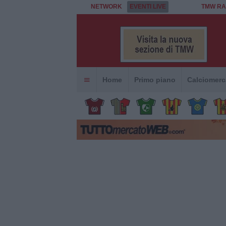
NETWORK
EVENTI LIVE
TMW RA
Home
Primo piano
Calciomerc