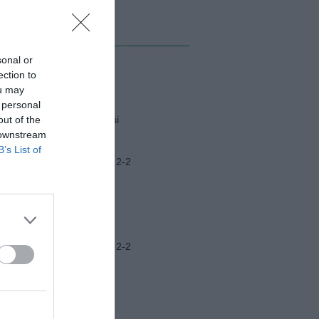
MI ALBUM
sonal or
ection to
Napoli-Osasuna
ou may
 personal
out of the
Funerali Franco Baresi
 downstream
B’s List of
Frosinone-Benevento 2-2
Ascoli-Lazio 1-2
Frosinone-Benevento 2-2
Ritiro Latina