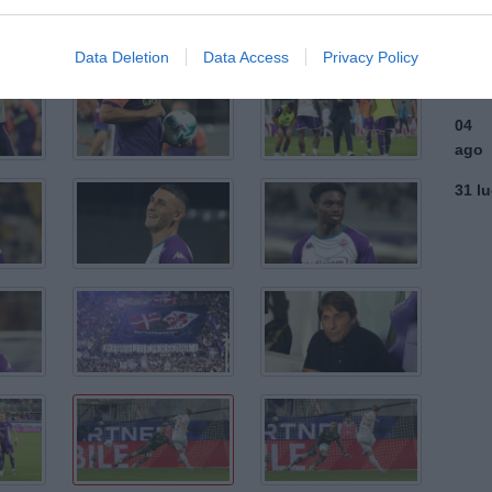
ago
Data Deletion
Data Access
Privacy Policy
03
ago
04
ago
31 l