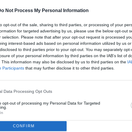
Do Not Process My Personal Information
ULTI
to opt-out of the sale, sharing to third parties, or processing of your per
05
formation for targeted advertising by us, please use the below opt-out s
ago
r selection. Please note that after your opt-out request is processed y
04
eing interest-based ads based on personal information utilized by us or
disclosed to third parties prior to your opt-out. You may separately opt-
ago
losure of your personal information by third parties on the IAB’s list of
i Serie A 3a giornata stagione 2025-2026 - Stadio Artemio Franchi
04
. This information may also be disclosed by us to third parties on the
IA
e Luca 2025 - tutti i diritti riservati - vietata la riproduzione anche
ago
Participants
that may further disclose it to other third parties.
03
dividi
tweet
ago
l Data Processing Opt Outs
03
ago
to opt-out of processing my Personal Data for Targeted
ing.
In
04
ago
CONFIRM
04