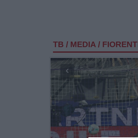
TB
/
MEDIA
/
FIORENTI