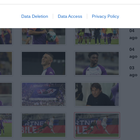
ago
03
Data Deletion
Data Access
Privacy Policy
ago
04
ago
04
ago
03
ago