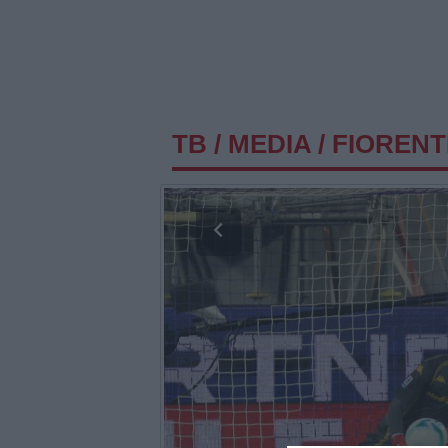
TB
/
MEDIA
/
FIORENTI