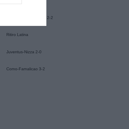
Ascoli-Lazio 1-2
Frosinone-Benevento 2-2
Ritiro Latina
Juventus-Nizza 2-0
Como-Famalicao 3-2