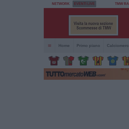
NETWORK
EVENTI LIVE
TMW RA
Home
Primo piano
Calciomerc