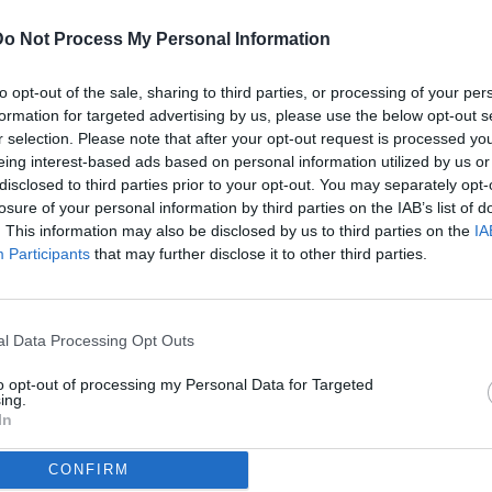
Do Not Process My Personal Information
ULTI
to opt-out of the sale, sharing to third parties, or processing of your per
07
formation for targeted advertising by us, please use the below opt-out s
ago
r selection. Please note that after your opt-out request is processed y
(2)
eing interest-based ads based on personal information utilized by us or
disclosed to third parties prior to your opt-out. You may separately opt-
07
losure of your personal information by third parties on the IAB’s list of
ago
i Serie A 3a giornata stagione 2025-2026 - Stadio Artemio Franchi
. This information may also be disclosed by us to third parties on the
IA
(1)
e Luca 2025 - tutti i diritti riservati - vietata la riproduzione anche
Participants
that may further disclose it to other third parties.
07
ago
dividi
tweet
06
l Data Processing Opt Outs
ago
to opt-out of processing my Personal Data for Targeted
ing.
04
In
ago
03
CONFIRM