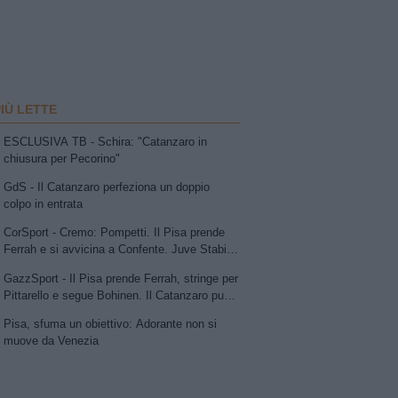
PIÙ LETTE
ESCLUSIVA TB - Schira: "Catanzaro in
chiusura per Pecorino"
GdS - Il Catanzaro perfeziona un doppio
colpo in entrata
CorSport - Cremo: Pompetti. Il Pisa prende
Ferrah e si avvicina a Confente. Juve Stabia
su Vismara. Avellino e Catania lavorano allo
GazzSport - Il Pisa prende Ferrah, stringe per
scambio Patierno-Jimenez
Pittarello e segue Bohinen. Il Catanzaro punta
su Pecorino e avanza per Dorval. Sudtirol:
Pisa, sfuma un obiettivo: Adorante non si
Bjarkason
muove da Venezia