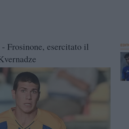
Frosinone, esercitato il
EDIT
r Kvernadze