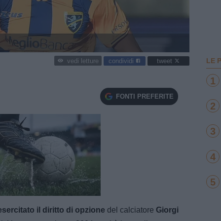
LE 
condividi
tweet
vedi letture
1
FONTI PREFERITE
2
3
4
5
e
Loaded
:
100.00%
esercitato il diritto di opzione
del calciatore
Giorgi