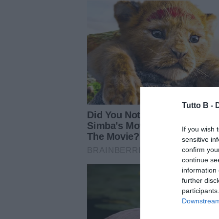
Tutto B -
If you wish 
sensitive in
confirm you
continue se
information 
further disc
participants
Downstream 