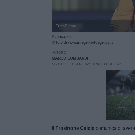
TuttoB.com
Kvernadze
© foto di www.imagephotoagency.it
AUTORE
MARCO LOMBARDI
MARTEDÌ 2 LUGLIO 2024, 18:08
FROSINONE
Unmut
Il
Frosinone Calcio
comunica di aver