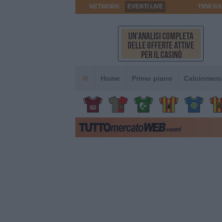
NETWORK
EVENTI LIVE
TMW RA
Home
Primo piano
Calciomerc