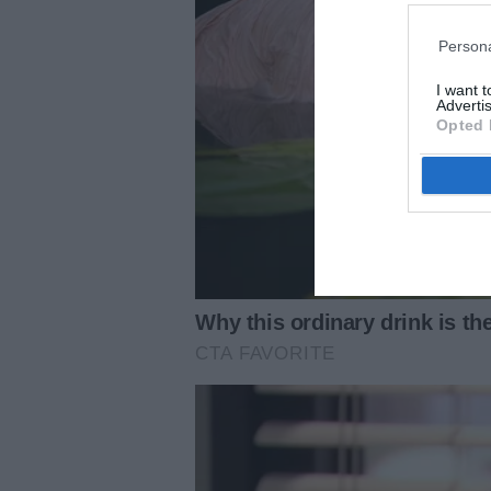
Persona
I want 
Advertis
Opted 