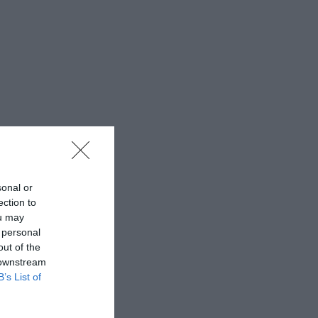
sonal or
ection to
ou may
 personal
out of the
 downstream
B’s List of