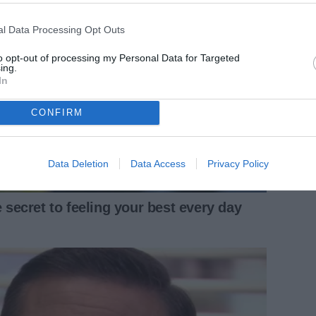
l Data Processing Opt Outs
to opt-out of processing my Personal Data for Targeted
ing.
In
CONFIRM
Data Deletion
Data Access
Privacy Policy