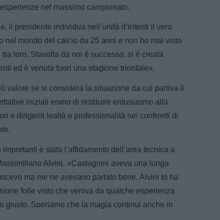
ti esperienze nel massimo campionato.
il presidente individua nell’unità d’intenti il vero
 nel mondo del calcio da 25 anni e non ho mai visto
re tra loro. Stavolta da noi è successo, si è creata
enti ed è venuta fuori una stagione trionfale».
alore se si considera la situazione da cui partiva il
ative iniziali erano di restituire entusiasmo alla
 e dirigenti lealtà e professionalità nei confronti di
nte.
importanti è stata l’affidamento dell’area tecnica a
assimiliano Alvini. «Castagnini aveva una lunga
oscevo ma me ne avevano parlato bene. Alvini lo ha
sione folle visto che veniva da qualche esperienza
to giusto. Speriamo che la magia continui anche in