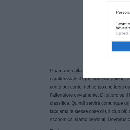
Persona
I want 
Advertis
Opted 
Guardando alla prossima Serie A, Stirpe
caratterizzato il Frosinone durante il
cento per cento, nel senso che forse q
l’allenatore ovviamente. Di sicuro se il
classifica. Quindi servirà comunque un p
facciamo le stesse cose di un club più a
economico, siamo perdenti. Dovremo c