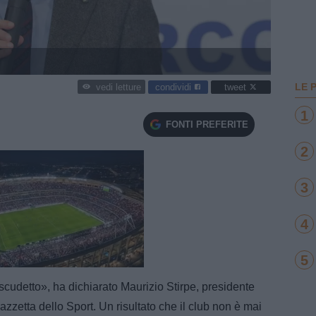
LE 
condividi
tweet
vedi letture
1
FONTI PREFERITE
2
3
4
e
5
Loaded
:
100.00%
scudetto», ha dichiarato Maurizio Stirpe, presidente
azzetta dello Sport. Un risultato che il club non è mai