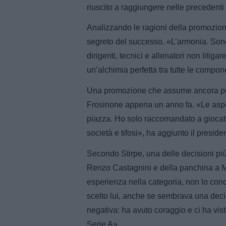
riuscito a raggiungere nelle preceden
Analizzando le ragioni della promozione, 
segreto del successo. «L’armonia. Sono
dirigenti, tecnici e allenatori non litiga
un’alchimia perfetta tra tutte le compon
Una promozione che assume ancora più v
Frosinone appena un anno fa. «Le aspett
piazza. Ho solo raccomandato a giocatori
società e tifosi», ha aggiunto il preside
Secondo Stirpe, una delle decisioni più 
Renzo Castagnini e della panchina a M
esperienza nella categoria, non lo con
scelto lui, anche se sembrava una deci
negativa: ha avuto coraggio e ci ha vis
Serie A».