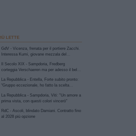
PIÙ LETTE
GdV - Vicenza, frenata per il portiere Zacchi.
Interessa Kumi, giovane mezzala del
Sassuolo. In uscita Della Morte e Vitale
Il Secolo XIX - Sampdoria, Fredberg
corteggia Verschaeren ma per adesso il belga
resta in stand-by
La Repubblica - Entella, Forte subito pronto:
“Gruppo eccezionale, ho fatto la scelta
giusta"
La Repubblica - Sampdoria, Viti: "Un amore a
prima vista, con questi colori vincerò"
RdC - Ascoli, blindato Damiani. Contratto fino
al 2028 più opzione