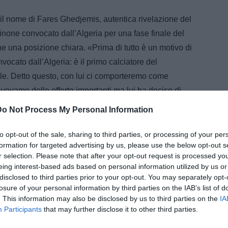
a il nome di Fares Ghedjemis, autentica rivelazione del
inone convocato dall’Algeria per una fase finale del
e una posizione chiara. «Prima di tutto è un motivo di
nvocato dall’Algeria: è il primo calciatore del
le. Detto questo, con lui ci comporteremo come
vevamo delle offerte importanti ma lui ha deciso di
cosa più importante, ovvero la volontà del giocatore.
Do Not Process My Personal Information
o molto felici».
to opt-out of the sale, sharing to third parties, or processing of your per
ebbe lo scenario in caso di partenza dell’attaccante.
formation for targeted advertising by us, please use the below opt-out s
ni economiche ci soddisferanno ne prenderemo atto.
r selection. Please note that after your opt-out request is processed y
eing interest-based ads based on personal information utilized by us or
re un sostituto all’altezza. Ma sono discorsi
disclosed to third parties prior to your opt-out. You may separately opt-
ali che voglia cambiare aria».
losure of your personal information by third parties on the IAB’s list of
. This information may also be disclosed by us to third parties on the
IA
Participants
that may further disclose it to other third parties.