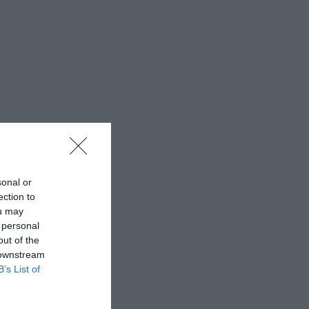
sonal or
ection to
ou may
 personal
out of the
 downstream
B’s List of