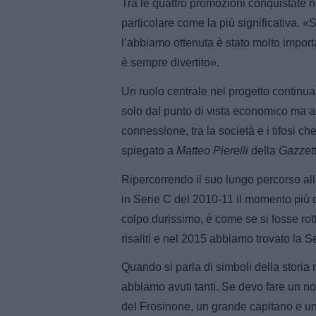
Tra le quattro promozioni conquistate n
particolare come la più significativa. «
l’abbiamo ottenuta è stato molto impor
è sempre divertito».
Un ruolo centrale nel progetto continua
solo dal punto di vista economico ma a
connessione, tra la società e i tifosi c
spiegato a
Matteo Pierelli
della
Gazzett
Ripercorrendo il suo lungo percorso all
in Serie C del 2010-11 il momento più di
colpo durissimo, è come se si fosse rott
risaliti e nel 2015 abbiamo trovato la Se
Quando si parla di simboli della storia
abbiamo avuti tanti. Se devo fare un no
del Frosinone, un grande capitano e 