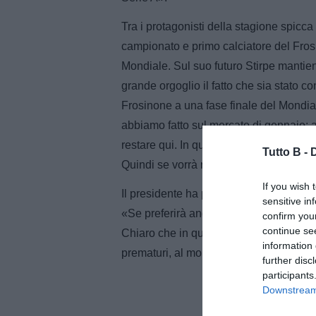
Tra i protagonisti della stagione spicc
campionato e primo calciatore del Fros
Mondiale. Sul suo futuro Stirpe mantien
grande orgoglio il fatto che sia stato co
Frosinone a una fase finale del Mondia
abbiamo fatto sul mercato di gennaio: a
restare qui. In quel caso è mancata la 
Tutto B -
Quindi se vorrà rimanere qui, noi sarem
If you wish 
Il presidente ha poi spiegato quale sar
sensitive in
«Se preferirà andarsene e le condizio
confirm you
continue se
Chiaro che in quel caso dovremmo trova
information 
prematuri, al momento non ci sono segn
further disc
participants
Downstream 