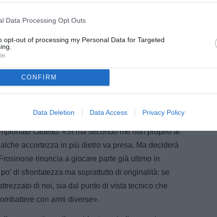
l Data Processing Opt Outs
to opt-out of processing my Personal Data for Targeted
ing.
In
CONFIRM
Data Deletion
Data Access
Privacy Policy
 non vuole rinunciare all’identità che ha
 campionato cadetto. «Sì ma secondo me non proprio al
ualche accortezza in più dietro va presa. Ma deciderà
 Frosinone rinuncia a giocare parte già ultimo in
o’ di sfrontatezza ma soprattutto di originalità: se
ttrezzato di noi, sia dal punto di vista tecnico che
ombattere con armi diverse».