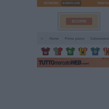
NETWORK
EVENTI LIVE
TMW RA
Home
Primo piano
Calciomerc