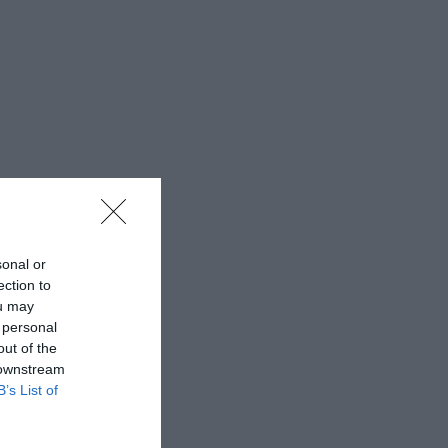
sonal or
ection to
ou may
 personal
out of the
 downstream
B’s List of