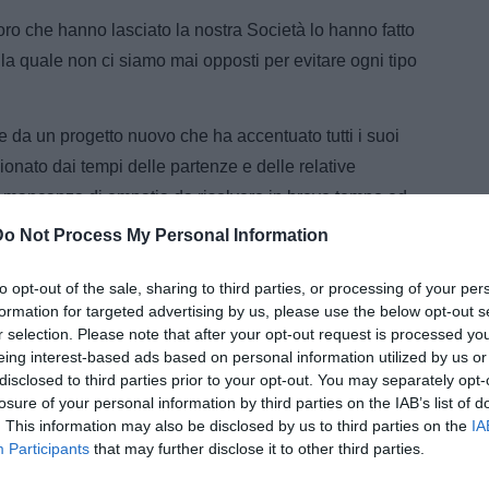
o che hanno lasciato la nostra Società lo hanno fatto
lla quale non ci siamo mai opposti per evitare ogni tipo
e da un progetto nuovo che ha accentuato tutti i suoi
ionato dai tempi delle partenze e delle relative
 di mancanza di empatia da risolvere in breve tempo ed,
periodo non breve ci hanno privato di un numero
Do Not Process My Personal Information
a della nostra rosa.
to opt-out of the sale, sharing to third parties, or processing of your per
 siamo stati bravi, ma queste situazioni non ci hanno
formation for targeted advertising by us, please use the below opt-out s
r selection. Please note that after your opt-out request is processed y
eing interest-based ads based on personal information utilized by us or
disclosed to third parties prior to your opt-out. You may separately opt-
losure of your personal information by third parties on the IAB’s list of
. This information may also be disclosed by us to third parties on the
IA
Participants
that may further disclose it to other third parties.