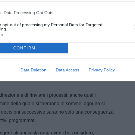
l Data Processing Opt Outs
to opt-out of processing my Personal Data for Targeted
ing.
In
CONFIRM
ù presenti e sono convinto che ci possano essere tutte
isivo il nostro rendimento, a condizione che tutto ciò
Data Deletion
Data Access
Privacy Policy
mantenga la compattezza necessaria, indispensabile
direzione e di rinviare i processi, anche quelli
rmine della quale si tireranno le somme, ognuno si
le decisioni successive saranno solo una conseguenza
tivi programmati.
ngere alcuni vostri rimproveri che considero,