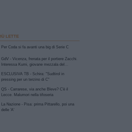
PIÙ LETTE
Per Coda si fa avanti una big di Serie C
GdV - Vicenza, frenata per il portiere Zacchi.
Interessa Kumi, giovane mezzala del
Sassuolo. In uscita Della Morte e Vitale
ESCLUSIVA TB - Schira: "Sudtirol in
pressing per un terzino di C"
QS - Carrarese, via anche Bleve? C'è il
Lecce. Malumori nella tifoseria
La Nazione - Pisa: prima Pittarello, poi una
delle 'A'