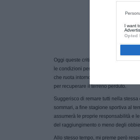
Persona
I want 
Advertis
Opted 
Oggi queste criticità non sono quasi pi
le condizioni per migliorare in modo dec
che ruota intorno alla nostra Società 
per recuperare il terreno perduto.
Suggerisco di remare tutti nella stessa 
sommari, a fine stagione sportiva al te
assumerà le proprie responsabilità e 
del raggiungimento o meno degli obbiet
Allo stesso tempo, mi preme però respi