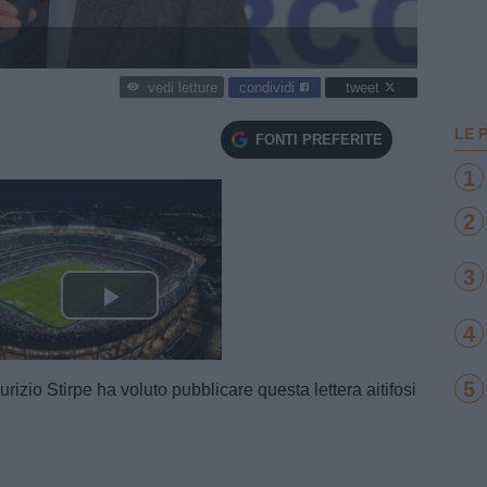
condividi
tweet
vedi letture
LE 
FONTI PREFERITE
1
2
3
Play Video
4
5
rizio Stirpe ha voluto pubblicare questa lettera aitifosi