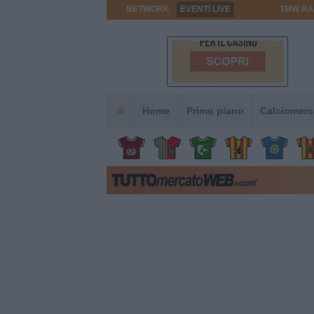
NETWORK
EVENTI LIVE
TMW RA
Home
Primo piano
Calciomerc