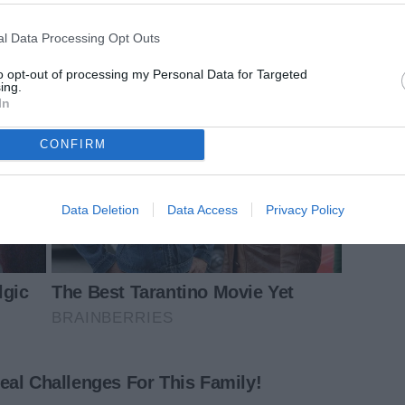
l Data Processing Opt Outs
to opt-out of processing my Personal Data for Targeted
ing.
In
CONFIRM
Data Deletion
Data Access
Privacy Policy