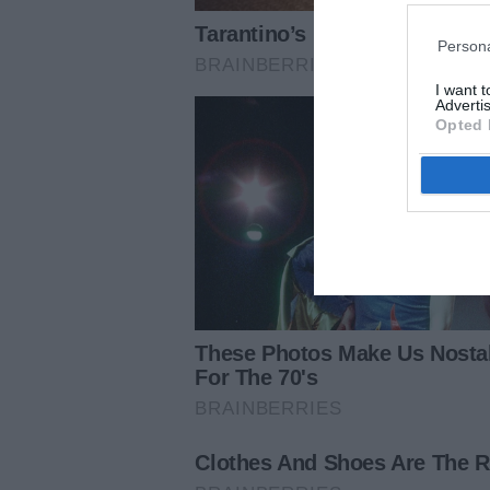
Persona
I want 
Advertis
Opted 