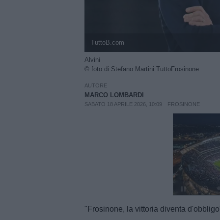
TuttoB.com
Alvini
© foto di Stefano Martini TuttoFrosinone
AUTORE
MARCO LOMBARDI
SABATO 18 APRILE 2026, 10:09
FROSINONE
Unmut
"Frosinone, la vittoria diventa d'obbligo"