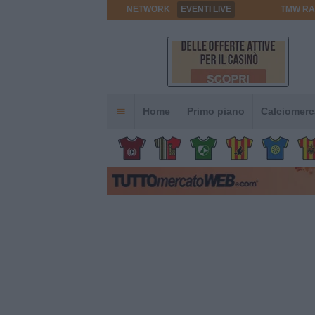
NETWORK
EVENTI LIVE
TMW RA
Home
Primo piano
Calciomerc