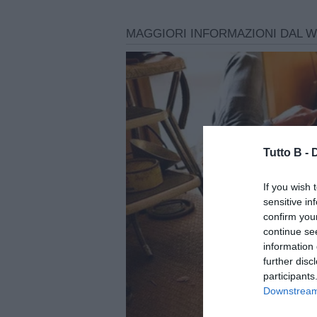
Tutto B -
If you wish 
sensitive in
confirm you
continue se
information 
further disc
participants
Downstream 