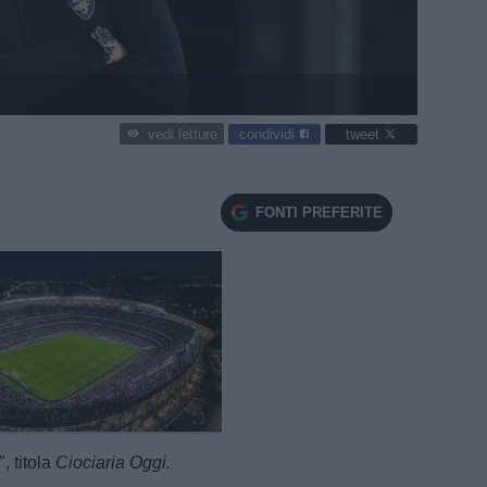
condividi
tweet
vedi letture
FONTI PREFERITE
e
Loaded
:
100.00%
, titola
Ciociaria Oggi.