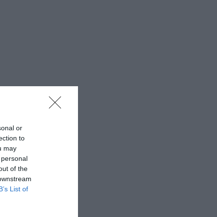
sonal or
ection to
ou may
 personal
out of the
 downstream
B’s List of