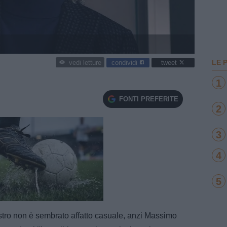
LE 
condividi
tweet
vedi letture
1
FONTI PREFERITE
2
3
4
5
e
Loaded
:
100.00%
stro non è sembrato affatto casuale, anzi Massimo