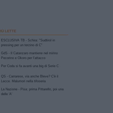
PIÙ LETTE
ESCLUSIVA TB - Schira: "Sudtirol in
pressing per un terzino di C"
GdS - Il Catanzaro mantiene nel mirino
Pecorino e Okoro per l’attacco
Per Coda si fa avanti una big di Serie C
QS - Carrarese, via anche Bleve? C'è il
Lecce. Malumori nella tifoseria
La Nazione - Pisa: prima Pittarello, poi una
delle 'A'