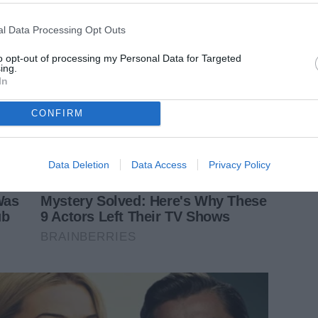
l Data Processing Opt Outs
to opt-out of processing my Personal Data for Targeted
ing.
In
CONFIRM
Data Deletion
Data Access
Privacy Policy