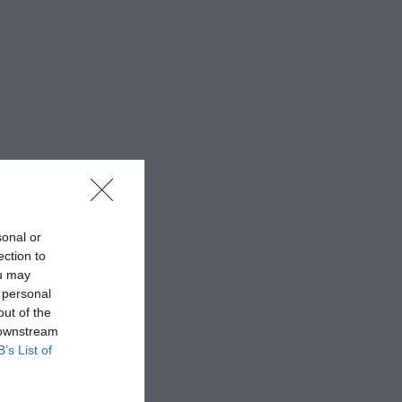
sonal or
ection to
ou may
 personal
out of the
 downstream
B’s List of