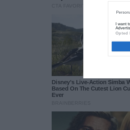
Persona
I want 
Advertis
Opted 