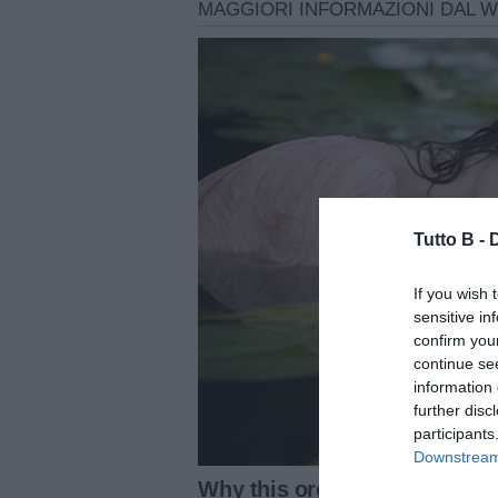
Tutto B -
If you wish 
sensitive in
confirm you
continue se
information 
further disc
participants
Downstream 