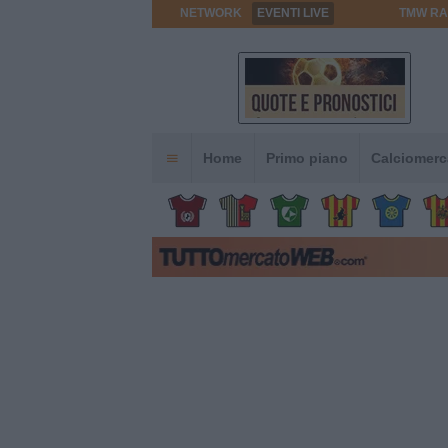
NETWORK
EVENTI LIVE
TMW RA
Home
Primo piano
Calciomerc