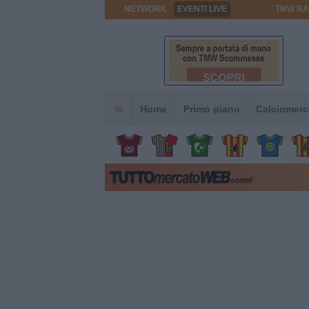
NETWORK
EVENTI LIVE
TMW RA
Home
Primo piano
Calciomerc