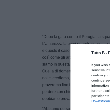
“Dopo la gara contro il Perugia, la squ
L’amarezza la provi quando subisci le
è questo il caso. Noi allenatori siamo i
Tutto B -
così come gli arbitri e lo hanno fatto
siamo in questa situazione per un goal 
If you wish 
sensitive in
Quella di domenica era una partita da po
confirm you
noi ci crediamo, la squadra ci crede, io c
continue se
proveremo fino in fondo, è difficile ma è
information 
further disc
perdere con chiunque ma che si può an
participants
dobbiamo provare a prenderne il più po
Downstream 
“Abbiamo perso per infortunio Dickmann