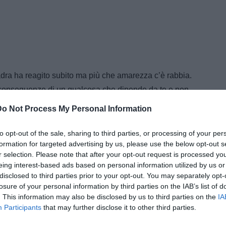
adra ha reagito subito ma più che amarezza c’è rabbia.
 conseguenze di un qualcosa che dipende da te e non
 primi che sbagliamo, possono sbagliare i calciatori,
Do Not Process My Personal Information
: noi ne paghiamo le conseguenze, ma sicuramente non
negato, dobbiamo fare il massimo da qui alla fine.
to opt-out of the sale, sharing to third parties, or processing of your per
formation for targeted advertising by us, please use the below opt-out s
rtare a casa tra mille difficoltà e lo avevamo fatto ma
r selection. Please note that after your opt-out request is processed y
i credo, i tifosi ci credono, nulla è perduto e ci
eing interest-based ads based on personal information utilized by us or
 fattibile. La storia della Serie B ci insegna che puoi
disclosed to third parties prior to your opt-out. You may separately opt-
losure of your personal information by third parties on the IAB’s list of
che vincere con chiunque, ci sono nove punti e
. This information may also be disclosed by us to third parties on the
IA
ssibile.”
Participants
that may further disclose it to other third parties.
 e Zanellato, - ha aggiunto l’allenatore biancazzurro -