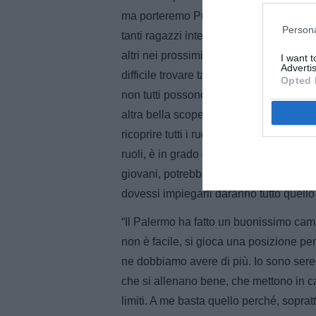
ma porteremo Puletto e Parravicini. S
Persona
tanti ragazzi interessanti, uno è già s
altri nei prossimi mesi. C’è da fare i c
I want 
Advertis
difficile trovare tanta qualità. Ci sono 
Opted 
non tutti possono essere pronti ma sono
altra bella scoperta. Entrambi sono gioc
ricoprire tutti i ruoli dell’attacco anche
ruoli, è in grado di giocare a due a tre
giovani, potrebbe essere il loro esordi
dovessi impiegarli daranno tutto quell
“Il Palermo ha fatto un buonissimo ca
non è facile, si gioca una posizione per
ne dobbiamo avere di più. Io sono seren
che si allenano bene, che mettono in ca
limiti. A me basta quello perché, soprat