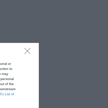
sonal or
ection to
ou may
 personal
out of the
 downstream
B’s List of