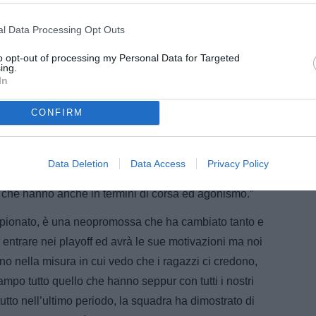
ono sereno, abbiamo un grande settore giovanile con
l Data Processing Opt Outs
tato scoperto ed è Contiliano ma ne conosceremo tanti
omplimenti ad Andrea Catellani e al suo staff, perché è
to opt-out of processing my Personal Data for Targeted
ing.
tanti ragazzi promettenti, poi non è facile perché magari
In
 sicuro che il settore giovanile ci regalerà qualche
CONFIRM
atori eclettici e possono fare più ruoli: Puletto può
 l’esterno, può fare tutto; anche Parravicini può fare più
 o fare da sottopunta. Sono ragazzi di 18 anni, sono
Data Deletion
Data Access
Privacy Policy
o in uno stadio importante quindi sicuramente se
o che hanno anche in termini di corsa ed agonismo.”
mpionato, è una neopromossa che ha cambiato tanto e
 entrare nei playoff ed avrà le sue motivazioni ma noi
o nella misura in cui vedo che i ragazzi ci credono,
mpo tutto quello che hanno seppur con tutti i nostri
tutto nell’ultimo periodo, la squadra ha dimostrato di