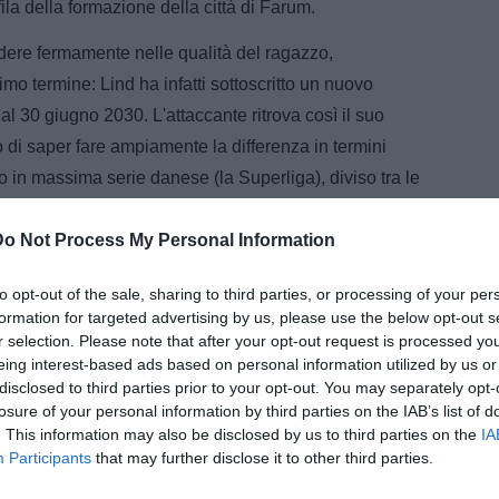
 fila della formazione della città di Farum.
dere fermamente nelle qualità del ragazzo,
mo termine: Lind ha infatti sottoscritto un nuovo
o al 30 giugno 2030. L'attaccante ritrova così il suo
o di saper fare ampiamente la differenza in termini
o in massima serie danese (la Superliga), diviso tra le
e Nordsjælland, Lind ha messo a referto un bottino
Do Not Process My Personal Information
a chiude così il capitolo e si concentra sulle prossime
to opt-out of the sale, sharing to third parties, or processing of your per
ARTICOLI CORRELATI
formation for targeted advertising by us, please use the below opt-out s
r selection. Please note that after your opt-out request is processed y
Pisa, Lind ai saluti: futuro al
eing interest-based ads based on personal information utilized by us or
Nordsjaelland. Le cifre
disclosed to third parties prior to your opt-out. You may separately opt-
losure of your personal information by third parties on the IAB’s list of
Pisa, Lind in dubbio per la gara col
. This information may also be disclosed by us to third parties on the
IA
Brescia: le ultime
Participants
that may further disclose it to other third parties.
Il Tirreno - Dalla dieta alla