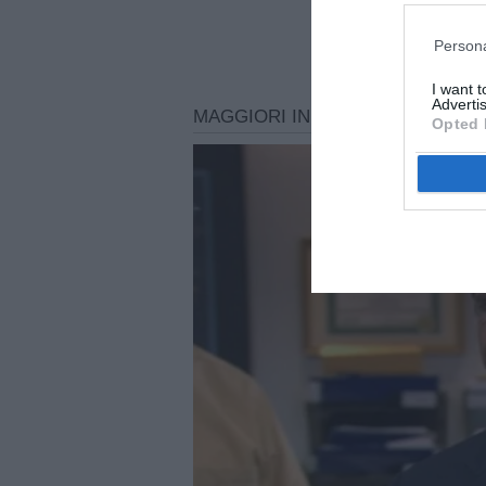
Persona
I want 
Advertis
Opted 