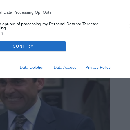
scorpacciata: Pisa, Lind ha ancora
fame... di gol
l Data Processing Opt Outs
to opt-out of processing my Personal Data for Targeted
ing.
In
CONFIRM
Data Deletion
Data Access
Privacy Policy