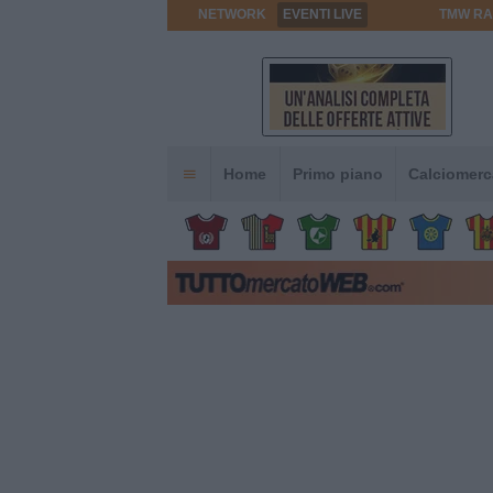
NETWORK
EVENTI LIVE
TMW RA
Home
Primo piano
Calciomerc