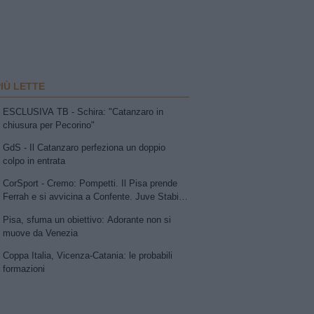
PIÙ LETTE
ESCLUSIVA TB - Schira: "Catanzaro in
chiusura per Pecorino"
GdS - Il Catanzaro perfeziona un doppio
colpo in entrata
CorSport - Cremo: Pompetti. Il Pisa prende
Ferrah e si avvicina a Confente. Juve Stabia
su Vismara. Avellino e Catania lavorano allo
Pisa, sfuma un obiettivo: Adorante non si
scambio Patierno-Jimenez
muove da Venezia
Coppa Italia, Vicenza-Catania: le probabili
formazioni