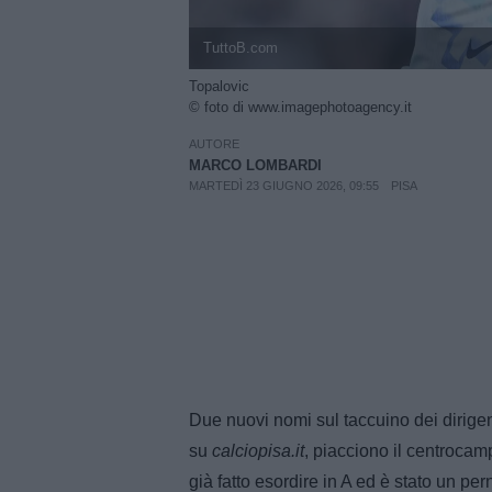
TuttoB.com
Topalovic
© foto di www.imagephotoagency.it
AUTORE
MARCO LOMBARDI
MARTEDÌ 23 GIUGNO 2026, 09:55
PISA
Due nuovi nomi sul taccuino dei dirigen
su
calciopisa.it
, piacciono il centroca
già fatto esordire in A ed è stato un per