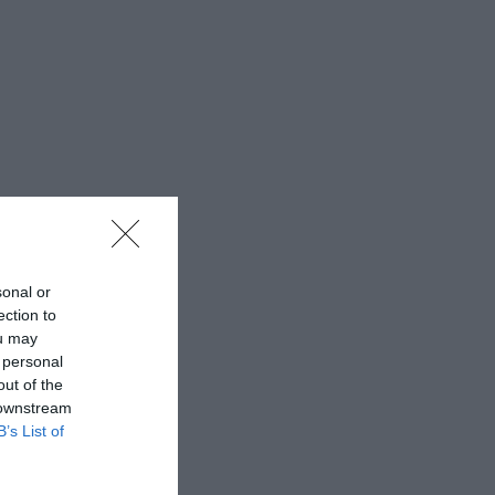
sonal or
ection to
ou may
 personal
out of the
 downstream
B’s List of