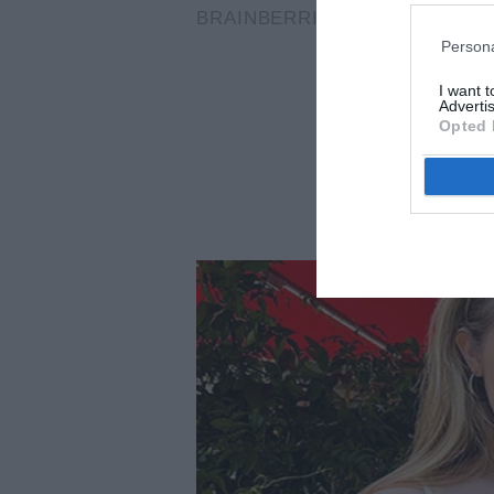
Persona
I want 
Advertis
Opted 