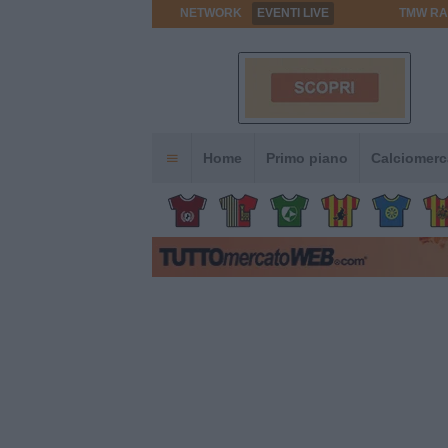
NETWORK
EVENTI LIVE
TMW RA
Home
Primo piano
Calciomerc