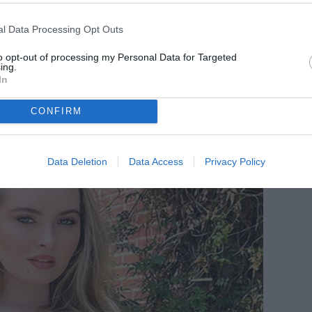
l Data Processing Opt Outs
to opt-out of processing my Personal Data for Targeted
ing.
In
CONFIRM
Data Deletion
Data Access
Privacy Policy