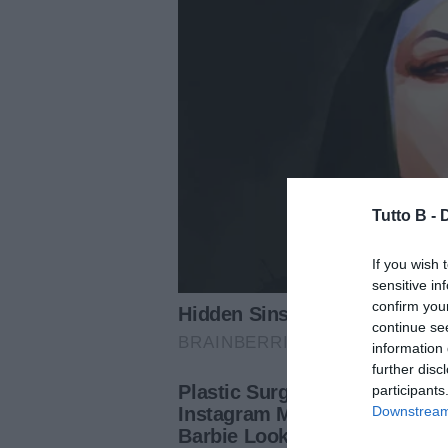
Tutto B -
If you wish 
sensitive in
confirm you
continue se
information 
further disc
participants
Downstream 