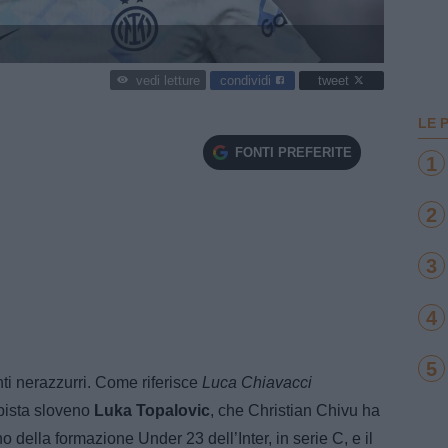
condividi
tweet
vedi letture
LE 
FONTI PREFERITE
1
2
3
4
5
ti nerazzurri. Come riferisce
Luca Chiavacci
mpista sloveno
Luka Topalovic
, che Christian Chivu ha
no della formazione Under 23 dell’Inter, in serie C, e il