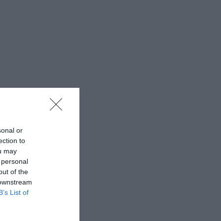
sonal or
ection to
ou may
 personal
out of the
 downstream
B’s List of