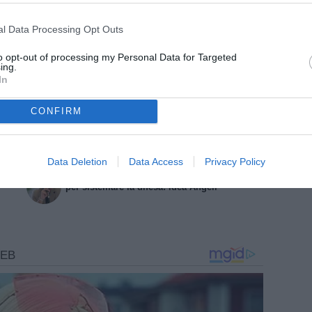
l Data Processing Opt Outs
to opt-out of processing my Personal Data for Targeted
ARTICOLI CORRELATI
ing.
In
Catanzaro, Polito accelera per il
doppio innesto Dorval-Valzania
CONFIRM
Catanzaro, parla Polito: "Piedi per
terra e maglia sudata, non possiamo
competere con certi budget"
Data Deletion
Data Access
Privacy Policy
GdS - Catanzaro, a caccia di rinforzi
per sistemare la difesa: idea Angeli