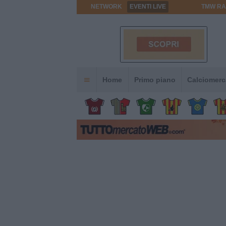
NETWORK
EVENTI LIVE
TMW RA
Home
Primo piano
Calciomerc