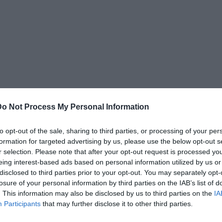
 e animato dalla comune volontà di continuare a
Do Not Process My Personal Information
sta città e per questi colori. Da qui ripartiamo con
li del lavoro che ci aspetta e dell’entusiasmo che
to opt-out of the sale, sharing to third parties, or processing of your per
formation for targeted advertising by us, please use the below opt-out s
r selection. Please note that after your opt-out request is processed y
eing interest-based ads based on personal information utilized by us or
rlo ai nostri tifosi. In questi giorni ho ricevuto
disclosed to third parties prior to your opt-out. You may separately opt-
a, sia attraverso i social network sia personalmente.
losure of your personal information by third parties on the IAB’s list of
. This information may also be disclosed by us to third parties on the
IA
manifestato nei confronti di questa scelta
Participants
that may further disclose it to other third parties.
glio e una responsabilità ancora più grande. A loro
 Catanzaro merita di continuare a sognare e a