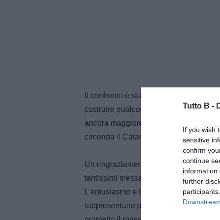
Il confronto è stato franco, costruttivo
Tutto B -
costruire qualcosa di importante per que
ancora maggiore convinzione, consapevo
If you wish 
circonda il Catanzaro.
sensitive in
confirm you
continue se
Un ringraziamento speciale voglio rivolge
information 
tantissimi messaggi di affetto e di stim
further disc
participants
L’entusiasmo e la vicinanza che hanno 
Downstream 
rappresentano per me un motivo di orgo
prometto il massimo impegno, perché il