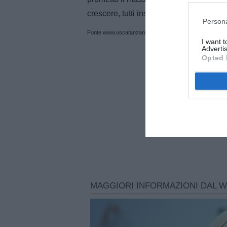
crescere, tutti insieme».
Persona
Fonte www.uscatanzaro1929.com
I want 
Advertis
Opted 