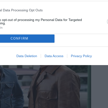
l Data Processing Opt Outs
to opt-out of processing my Personal Data for Targeted
ing.
In
CONFIRM
Data Deletion
Data Access
Privacy Policy