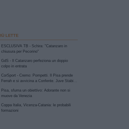
PIÙ LETTE
ESCLUSIVA TB - Schira: "Catanzaro in
chiusura per Pecorino"
GdS - Il Catanzaro perfeziona un doppio
colpo in entrata
CorSport - Cremo: Pompetti. Il Pisa prende
Ferrah e si avvicina a Confente. Juve Stabia
su Vismara. Avellino e Catania lavorano allo
Pisa, sfuma un obiettivo: Adorante non si
scambio Patierno-Jimenez
muove da Venezia
Coppa Italia, Vicenza-Catania: le probabili
formazioni