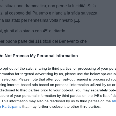
una situazione drammatica, non perde la lucidità. Si fa
zzi al cospetto del Palermo e rilancia la sfida salvezza,
 sia stato per l’ennesima volta rinviato [...].
, giunti allo stadio con 45' di ritardo.
per buona parte dei 111 tifosi del Benevento che
etto per il settore ospiti dello stadio ‘Barbera’.
Do Not Process My Personal Information
me la tifoseria organizzata ha scelto di raggiungere
to opt-out of the sale, sharing to third parties, or processing of your per
formation for targeted advertising by us, please use the below opt-out s
r selection. Please note that after your opt-out request is processed y
eing interest-based ads based on personal information utilized by us or
disclosed to third parties prior to your opt-out. You may separately opt-
losure of your personal information by third parties on the IAB’s list of
. This information may also be disclosed by us to third parties on the
IA
Participants
that may further disclose it to other third parties.