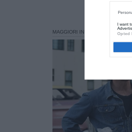
Persona
I want 
Advertis
Opted 