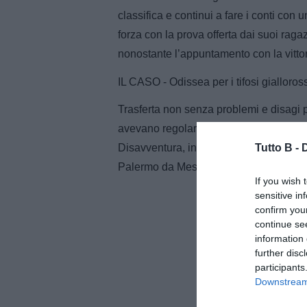
classifica e continui a fare i conti con 
forza con la prova offerta dai suoi raga
nonostante l’appuntamento con la vittoria
IL CASO - Odissea per i tifosi giallorossi
Trasferta non senza problemi e disagi 
avevano regolarmente acquistato un bigli
Tutto B -
Disavventura, in particolare, per chi co
Palermo da Messina [...].
If you wish 
sensitive in
confirm you
continue se
information 
further disc
participants
Downstream 