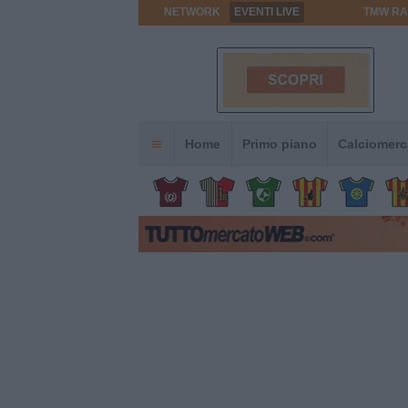
NETWORK
EVENTI LIVE
TMW RA
Home
Primo piano
Calciomerc