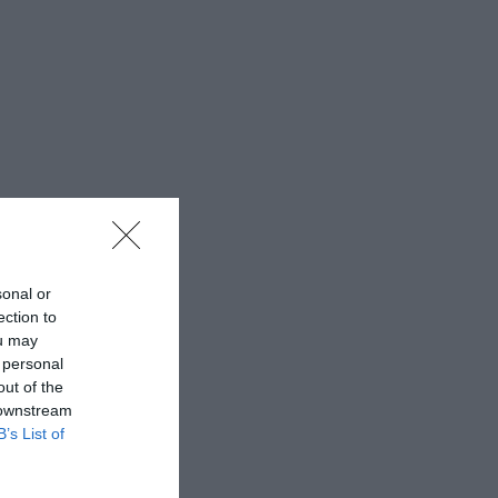
sonal or
ection to
ou may
 personal
out of the
 downstream
B’s List of