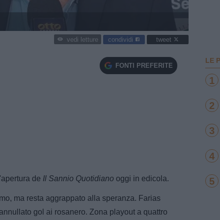
condividi
tweet
vedi letture
LE 
FONTI PREFERITE
1
2
3
4
l'apertura de
Il Sannio Quotidiano
oggi in edicola.
5
ermo, ma resta aggrappato alla speranza. Farias
annullato gol ai rosanero. Zona playout a quattro