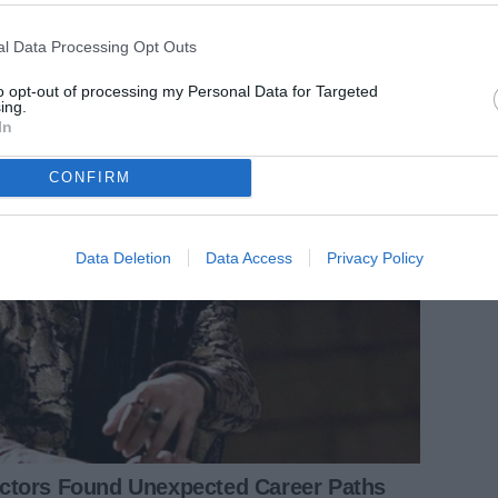
l Data Processing Opt Outs
to opt-out of processing my Personal Data for Targeted
ing.
In
CONFIRM
Data Deletion
Data Access
Privacy Policy