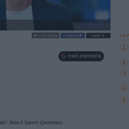
LE 
condividi
tweet
vedi letture
1
FONTI PREFERITE
2
3
4
5
ii", titola
Il Sannio Quotidiano.