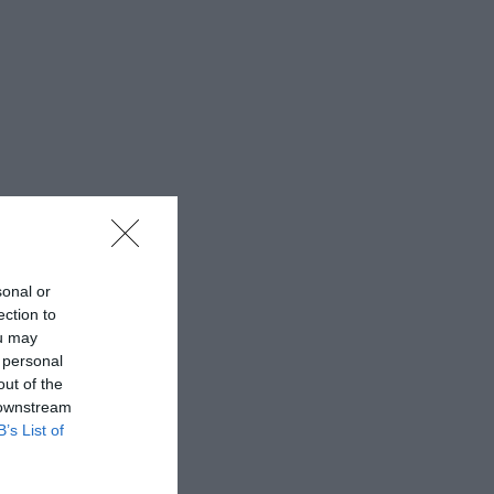
sonal or
ection to
ou may
 personal
out of the
 downstream
B’s List of