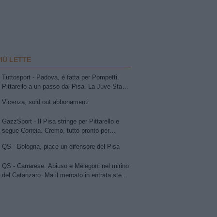
PIÙ LETTE
Tuttosport - Padova, è fatta per Pompetti.
Pittarello a un passo dal Pisa. La Juve Stabia
insiste per Sibilli. Ascoli: Bolsius. Avellino,
Vicenza, sold out abbonamenti
per la trequarti uno tra Chipperfield e Girma.
Vicenza su Cuppone dell'Entella. Modena,
GazzSport - Il Pisa stringe per Pittarello e
idea Antonini
segue Correia. Cremo, tutto pronto per
l'annuncio di Vogliacco. Samp, frenata per il
QS - Bologna, piace un difensore del Pisa
portiere Vindahl
QS - Carrarese: Abiuso e Melegoni nel mirino
del Catanzaro. Ma il mercato in entrata stenta
a decollare