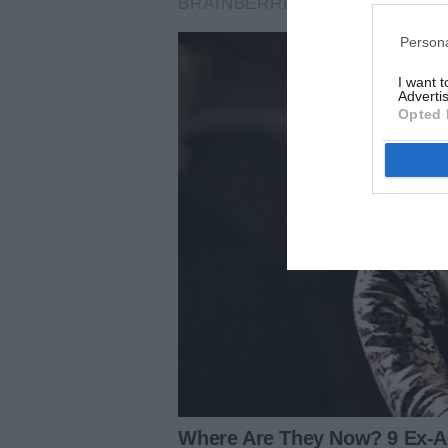
Persona
I want 
Advertis
Opted 