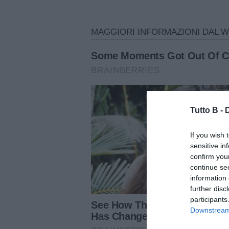
Tutto B -
If you wish 
sensitive in
confirm you
continue se
information 
further disc
participants
Downstream 