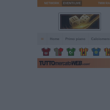
NETWORK
EVENTI LIVE
TMW RA
Home
Primo piano
Calciomerc