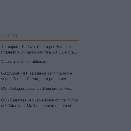
PIÙ LETTE
Tuttosport - Padova, è fatta per Pompetti.
Pittarello a un passo dal Pisa. La Juve Stabia
insiste per Sibilli. Ascoli: Bolsius. Avellino,
Vicenza, sold out abbonamenti
per la trequarti uno tra Chipperfield e Girma.
Vicenza su Cuppone dell'Entella. Modena,
GazzSport - Il Pisa stringe per Pittarello e
idea Antonini
segue Correia. Cremo, tutto pronto per
l'annuncio di Vogliacco. Samp, frenata per il
QS - Bologna, piace un difensore del Pisa
portiere Vindahl
QS - Carrarese: Abiuso e Melegoni nel mirino
del Catanzaro. Ma il mercato in entrata stenta
a decollare