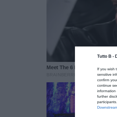
Tutto B -
If you wish 
sensitive in
confirm you
continue se
information 
further disc
participants
Downstream 