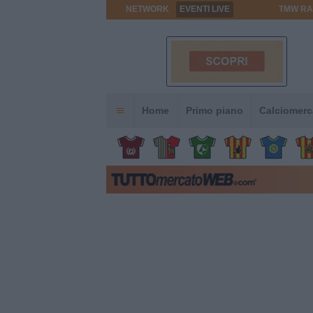
NETWORK
EVENTI LIVE
TMW RA
Home
Primo piano
Calciomerc