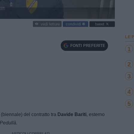
condividi
tweet
vedi letture
LE 
FONTI PREFERITE
1
2
3
4
5
 (biennale) del contratto tra
Davide Bariti
, esterno
 Pedullà.
ARTICOLI CORRELATI