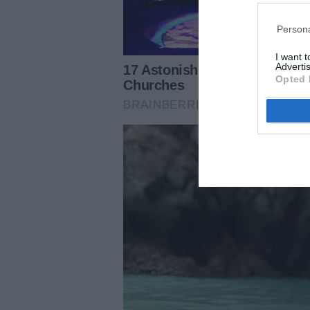
Persona
I want 
Advertis
Opted 