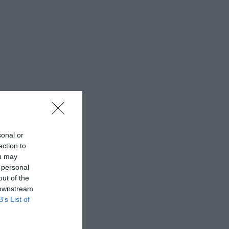
sonal or
ection to
ou may
 personal
out of the
 downstream
B’s List of