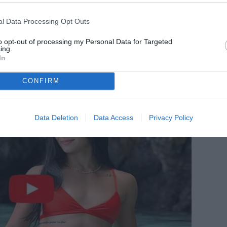
l Data Processing Opt Outs
to opt-out of processing my Personal Data for Targeted
ing.
In
CONFIRM
Data Deletion
Data Access
Privacy Policy