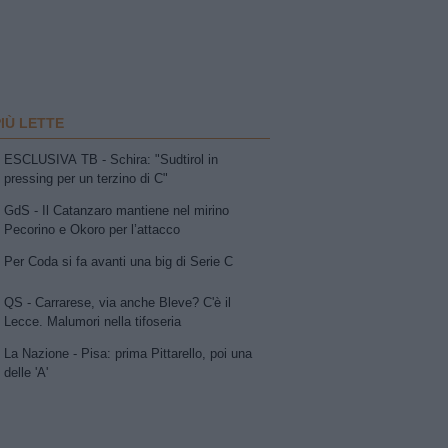
PIÙ LETTE
ESCLUSIVA TB - Schira: "Sudtirol in
pressing per un terzino di C"
GdS - Il Catanzaro mantiene nel mirino
Pecorino e Okoro per l’attacco
Per Coda si fa avanti una big di Serie C
QS - Carrarese, via anche Bleve? C'è il
Lecce. Malumori nella tifoseria
La Nazione - Pisa: prima Pittarello, poi una
delle 'A'