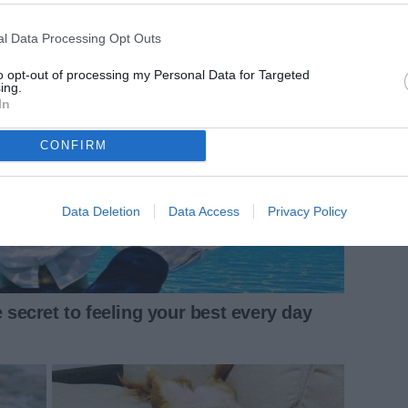
l Data Processing Opt Outs
to opt-out of processing my Personal Data for Targeted
ing.
In
CONFIRM
Data Deletion
Data Access
Privacy Policy