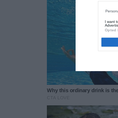
Persona
I want 
Advertis
Opted 