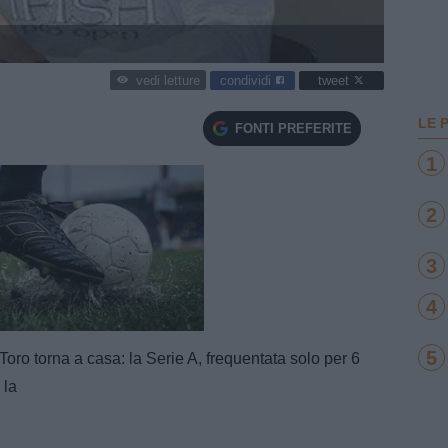
condividi
tweet
vedi letture
LE 
FONTI PREFERITE
1
2
3
4
e
Loaded
:
100.00%
5
 Toro torna a casa: la Serie A, frequentata solo per 6
 la