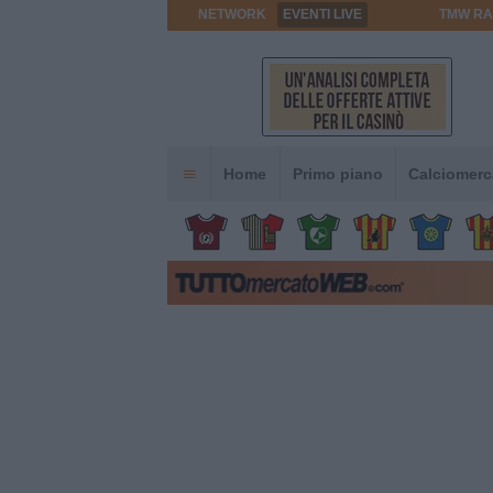
NETWORK
EVENTI LIVE
TMW RA
Home
Primo piano
Calciomerc