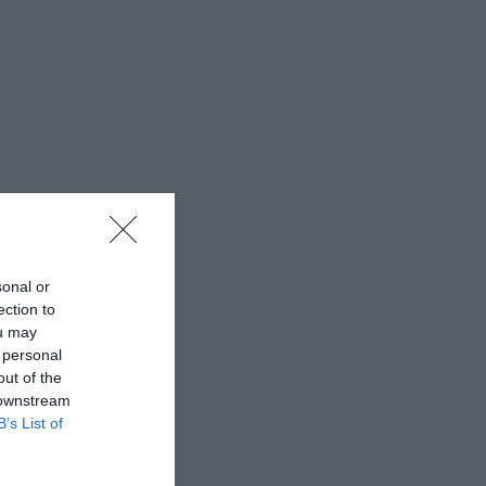
sonal or
ection to
ou may
 personal
out of the
 downstream
B’s List of