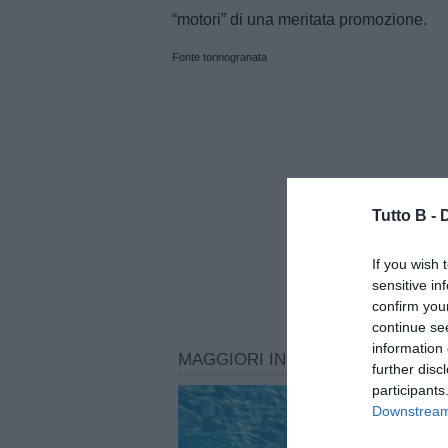
“motori” di una meritata promozione.
Fonte torinogranata
Tutto B -
If you wish 
sensitive in
confirm you
continue se
information 
further disc
participants
Downstream 