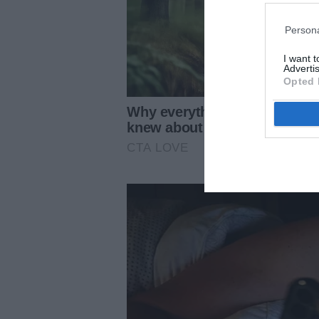
Persona
I want 
Advertis
Opted 