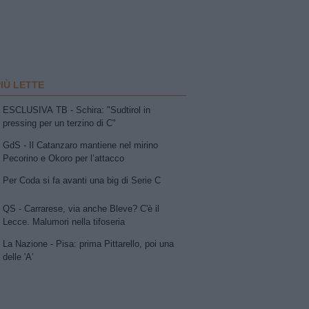
PIÙ LETTE
ESCLUSIVA TB - Schira: "Sudtirol in
pressing per un terzino di C"
GdS - Il Catanzaro mantiene nel mirino
Pecorino e Okoro per l’attacco
Per Coda si fa avanti una big di Serie C
QS - Carrarese, via anche Bleve? C'è il
Lecce. Malumori nella tifoseria
La Nazione - Pisa: prima Pittarello, poi una
delle 'A'