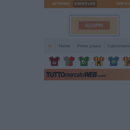
NETWORK
EVENTI LIVE
TMW RA
Home
Primo piano
Calciomerc