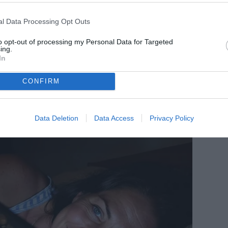
l Data Processing Opt Outs
to opt-out of processing my Personal Data for Targeted
ing.
In
CONFIRM
Data Deletion
Data Access
Privacy Policy