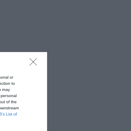
sonal or
ection to
ou may
 personal
out of the
 downstream
B’s List of