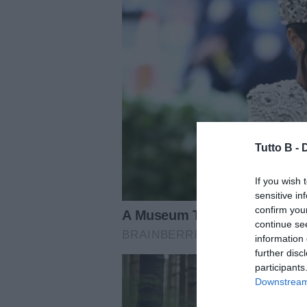
Tutto B -
If you wish 
sensitive in
confirm you
continue se
information 
further disc
participants
Downstream 