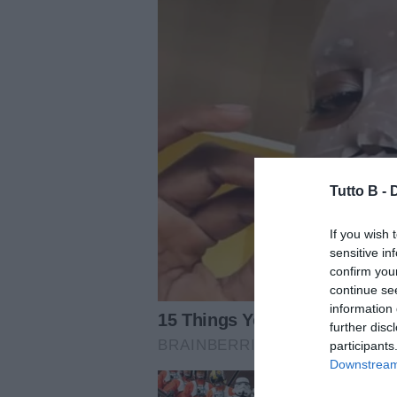
Tutto B -
If you wish 
sensitive in
confirm you
continue se
information 
further disc
participants
Downstream 