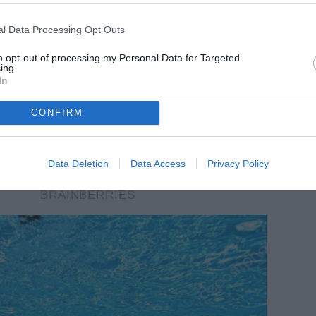
l Data Processing Opt Outs
to opt-out of processing my Personal Data for Targeted
ing.
In
CONFIRM
Data Deletion
Data Access
Privacy Policy