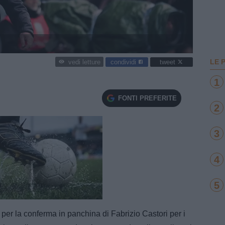
LE 
condividi
tweet
vedi letture
1
FONTI PREFERITE
2
3
4
5
e
Loaded
:
100.00%
ato per la conferma in panchina di Fabrizio Castori per i