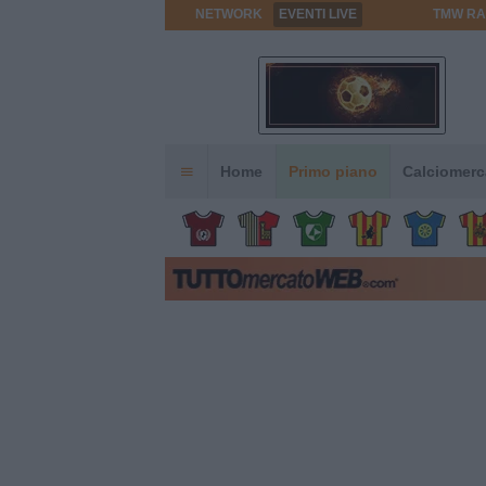
NETWORK
EVENTI LIVE
TMW RA
Home
Primo piano
Calciomerc