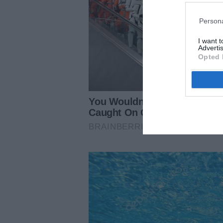
Persona
I want 
Advertis
Opted 