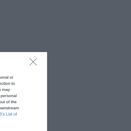
sonal or
ection to
ou may
 personal
out of the
 downstream
B’s List of