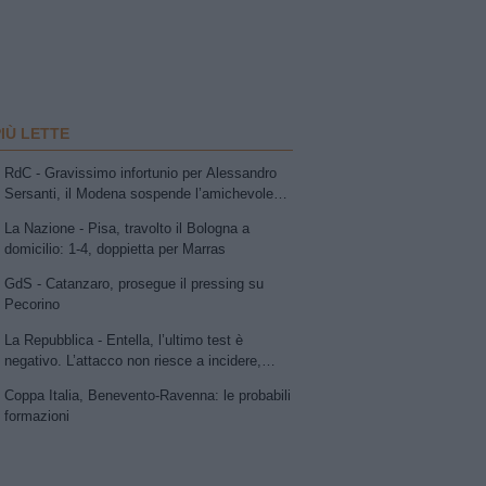
PIÙ LETTE
RdC - Gravissimo infortunio per Alessandro
Sersanti, il Modena sospende l’amichevole
con la Vis Pesaro: compagni di squadra e
La Nazione - Pisa, travolto il Bologna a
avversari sotto choc
domicilio: 1-4, doppietta per Marras
GdS - Catanzaro, prosegue il pressing su
Pecorino
La Repubblica - Entella, l’ultimo test è
negativo. L’attacco non riesce a incidere,
Ruggeri esalta la Carrarese
Coppa Italia, Benevento-Ravenna: le probabili
formazioni