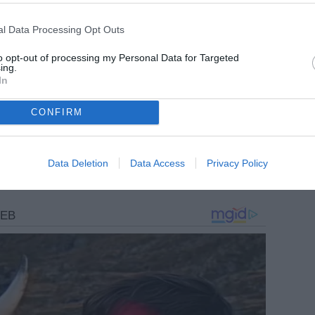
ARTICOLI CORRELATI
l Data Processing Opt Outs
ESCLUSIVA TB - Schira: "Palermo, in
to opt-out of processing my Personal Data for Targeted
arrivo il rinnovo di Osti"
ing.
In
Palermo, Osti: "Dovunque percepisci
l'amore dei tifosi per questa squadra"
CONFIRM
Palermo, Osti promuove Inzaghi e
rilancia gli obiettivi: “Squadra di
sostanza, ora continuità”
Data Deletion
Data Access
Privacy Policy