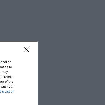
sonal or
ection to
ou may
 personal
out of the
 downstream
B’s List of