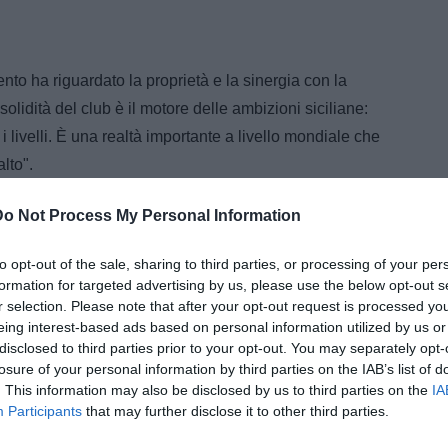
to ha riguardato la proprietà e la sinergia con la
olidità del club è il motore delle ambizioni siciliane:
i livelli. È una realtà importante a livello mondiale che
lto".
cquisto di Joel Pohjanpalo, trascinatore assoluto della
Do Not Process My Personal Information
to fortemente, mi aveva impressionato per la sua
 vero animale d’area di rigore. Devo ringraziare il City
to opt-out of the sale, sharing to third parties, or processing of your per
formation for targeted advertising by us, please use the below opt-out s
è stato bravo a integrarsi subito, vede la porta, gioca
r selection. Please note that after your opt-out request is processed y
 generoso. È già pronto per la Serie A".
eing interest-based ads based on personal information utilized by us or
disclosed to third parties prior to your opt-out. You may separately opt-
ws.it, il dirigente ha espresso un pensiero fiducioso
losure of your personal information by third parties on the IAB’s list of
zionale: "Siamo un popolo che, quando tocca il fondo,
. This information may also be disclosed by us to third parties on the
IA
Participants
that may further disclose it to other third parties.
ome ha sempre fatto: nello sport siamo una nazione
petono".