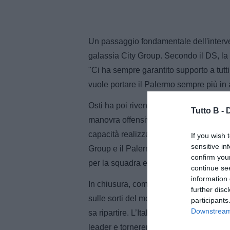
Un passaggio fondamentale dell'interven
galassia City Group. Secondo il DS, la s
"Ci ha sempre garantito supporto a tutti 
vuole portare il Palermo sempre più in a
Osti ha poi rivendicato con orgoglio l'a
Tutto B -
manovra offensiva rosanero: "L’ho volu
capacità realizzativa e si vede che è un
If you wish 
sensitive in
Group e il Palermo per il supporto. Lui 
confirm you
per la squadra ed è diventato anche più
continue se
information 
In chiusura, come riportato da Stadione
further disc
sulle sorti del movimento calcistico na
participants
Downstream 
sa ripartire. L’Italia saprà risorgere c
leader e torneremo ai livelli che ci com