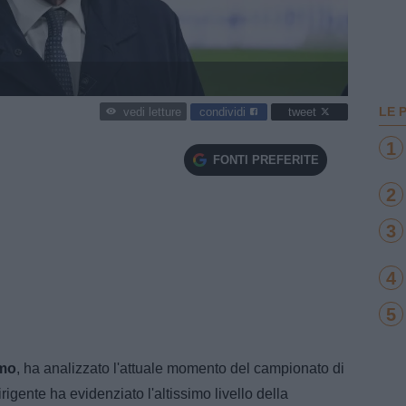
LE 
condividi
tweet
vedi letture
1
FONTI PREFERITE
2
3
4
5
mo
, ha analizzato l'attuale momento del campionato di
irigente ha evidenziato l'altissimo livello della