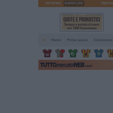
NETWORK
EVENTI LIVE
TMW RA
Home
Primo piano
Calciomerc