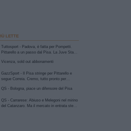
PIÙ LETTE
Tuttosport - Padova, è fatta per Pompetti.
Pittarello a un passo dal Pisa. La Juve Stabia
insiste per Sibilli. Ascoli: Bolsius. Avellino,
Vicenza, sold out abbonamenti
per la trequarti uno tra Chipperfield e Girma.
Vicenza su Cuppone dell'Entella. Modena,
GazzSport - Il Pisa stringe per Pittarello e
idea Antonini
segue Correia. Cremo, tutto pronto per
l'annuncio di Vogliacco. Samp, frenata per il
QS - Bologna, piace un difensore del Pisa
portiere Vindahl
QS - Carrarese: Abiuso e Melegoni nel mirino
del Catanzaro. Ma il mercato in entrata stenta
a decollare