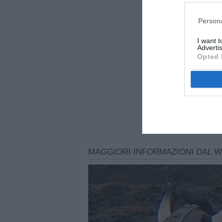
Persona
I want 
Advertis
Opted 