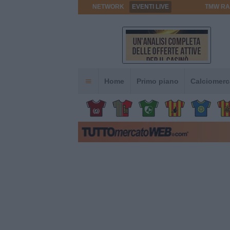
NETWORK
EVENTI LIVE
TMW RA
Home
Primo piano
Calciomerc