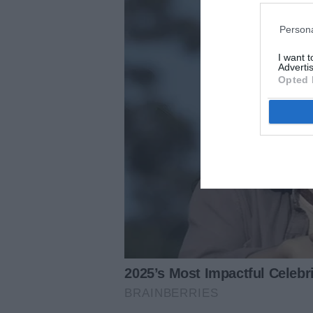
Persona
I want 
Advertis
Opted 