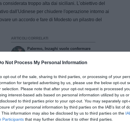
ra considerata troppo alta dai siciliani. L'obiettivo del
tivo dall'Udinese per chiudere l'operazione intorno ai
trovare un accordo e fare di Modesto un pilastro del
ARTICOLI CORRELATI
Palermo, Inzaghi vuole confermare
Rui Modesto: si tratta con l'Udinese
per il riscatto
Do Not Process My Personal Information
Palermo, Rui Modesto: "Sto molto
meglio, lavoro ogni giorno per
to opt-out of the sale, sharing to third parties, or processing of your per
rientrare il prima possibile"
formation for targeted advertising by us, please use the below opt-out s
ESCLUSIVA TB - Schira: "L'Udinese
r selection. Please note that after your opt-out request is processed y
spinge per la cessione in B di Rui
eing interest-based ads based on personal information utilized by us or
Modesto: la situazione"
disclosed to third parties prior to your opt-out. You may separately opt-
losure of your personal information by third parties on the IAB’s list of
. This information may also be disclosed by us to third parties on the
IA
Participants
that may further disclose it to other third parties.