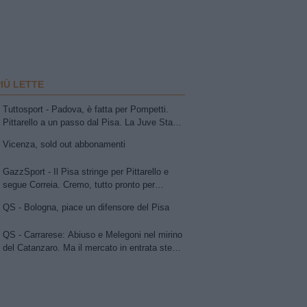
PIÙ LETTE
Tuttosport - Padova, è fatta per Pompetti.
Pittarello a un passo dal Pisa. La Juve Stabia
insiste per Sibilli. Ascoli: Bolsius. Avellino,
Vicenza, sold out abbonamenti
per la trequarti uno tra Chipperfield e Girma.
Vicenza su Cuppone dell'Entella. Modena,
GazzSport - Il Pisa stringe per Pittarello e
idea Antonini
segue Correia. Cremo, tutto pronto per
l'annuncio di Vogliacco. Samp, frenata per il
QS - Bologna, piace un difensore del Pisa
portiere Vindahl
QS - Carrarese: Abiuso e Melegoni nel mirino
del Catanzaro. Ma il mercato in entrata stenta
a decollare