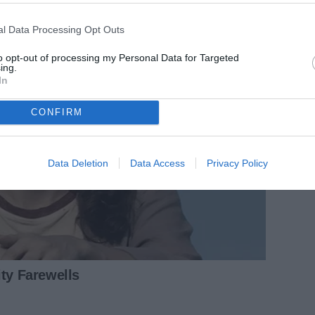
l Data Processing Opt Outs
to opt-out of processing my Personal Data for Targeted
ing.
In
CONFIRM
Data Deletion
Data Access
Privacy Policy