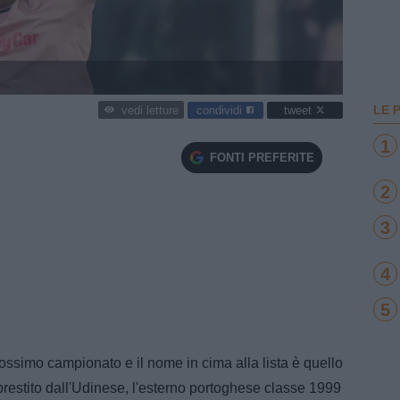
LE 
condividi
tweet
vedi letture
1
FONTI PREFERITE
2
3
4
5
 prossimo campionato e il nome in cima alla lista è quello
 prestito dall'Udinese, l'esterno portoghese classe 1999