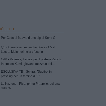
PIÙ LETTE
Per Coda si fa avanti una big di Serie C
QS - Carrarese, via anche Bleve? C'è il
Lecce. Malumori nella tifoseria
GdV - Vicenza, frenata per il portiere Zacchi.
Interessa Kumi, giovane mezzala del
Sassuolo. In uscita Della Morte e Vitale
ESCLUSIVA TB - Schira: "Sudtirol in
pressing per un terzino di C"
La Nazione - Pisa: prima Pittarello, poi una
delle 'A'