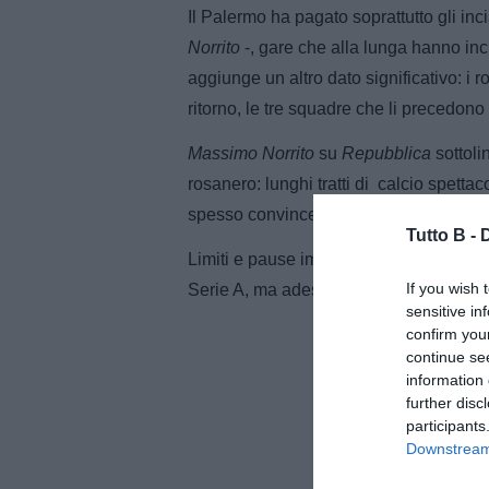
Il Palermo ha pagato soprattutto gli in
Norrito
-, gare che alla lunga hanno inc
aggiunge un altro dato significativo: i 
ritorno, le tre squadre che li precedono
Massimo Norrito
su
Repubblica
sottoli
rosanero: lunghi tratti di calcio spettaco
spesso convincente.
Tutto B -
Limiti e pause improvvise hanno impedit
If you wish 
Serie A, ma adesso inizia un nuovo ca
sensitive in
confirm you
continue se
information 
further disc
participants
Downstream 