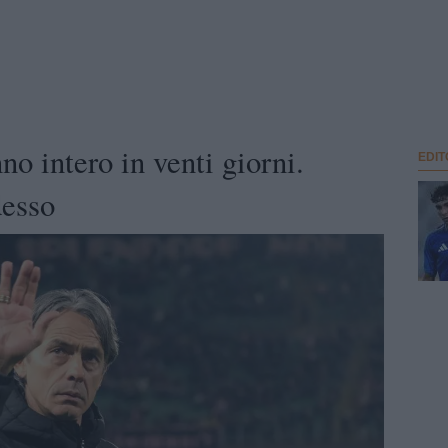
o intero in venti giorni.
EDIT
desso