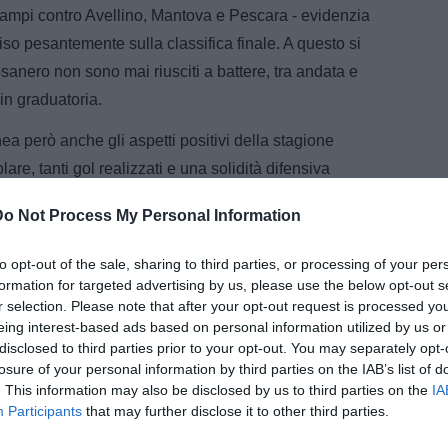
ciampi contro Avellino, Mantova e Pescara - evidenzia
iso pesantemente sulla classifica finale. A questo si
rosanero non sono mai riusciti a battere, tra andata e
 in graduatoria.
nea però anche gli aspetti positivi della stagione
lare, tanti gol realizzati e una solidità difensiva
Do Not Process My Personal Information
o al Palermo di completare il salto diretto verso la
to opt-out of the sale, sharing to third parties, or processing of your per
mpionato.
formation for targeted advertising by us, please use the below opt-out s
r selection. Please note that after your opt-out request is processed y
eing interest-based ads based on personal information utilized by us or
disclosed to third parties prior to your opt-out. You may separately opt-
losure of your personal information by third parties on the IAB’s list of
. This information may also be disclosed by us to third parties on the
IA
Participants
that may further disclose it to other third parties.