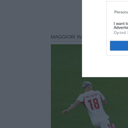
Persona
I want 
Advertis
Opted 