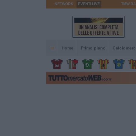
NETWORK
EVENTI LIVE
TMW RA
Home
Primo piano
Calciomerc