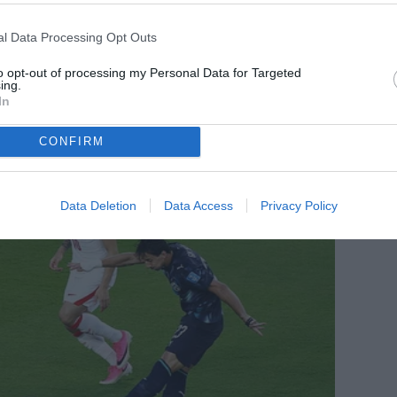
l Data Processing Opt Outs
to opt-out of processing my Personal Data for Targeted
ing.
In
CONFIRM
Data Deletion
Data Access
Privacy Policy