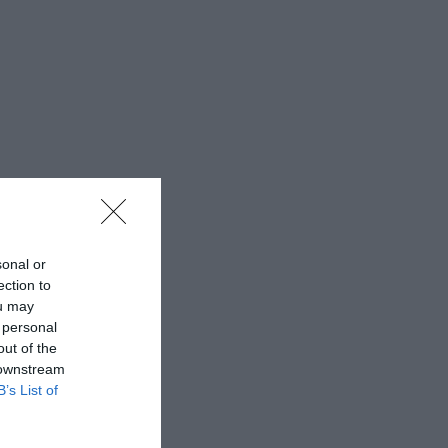
sonal or
ection to
ou may
 personal
out of the
 downstream
B’s List of