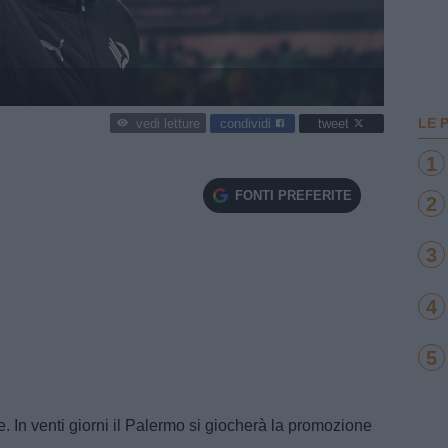
LE 
condividi
tweet
vedi letture
1
FONTI PREFERITE
2
3
4
5
. In venti giorni il Palermo si giocherà la promozione