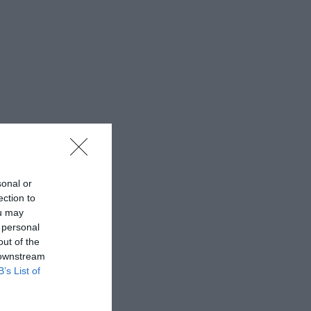
sonal or
ection to
ou may
 personal
out of the
 downstream
B’s List of