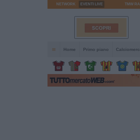
NETWORK
EVENTI LIVE
TMW RA
Home
Primo piano
Calciomerc