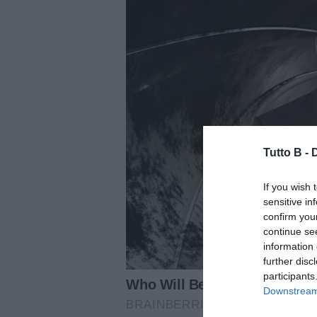
Tutto B -
If you wish 
sensitive in
confirm you
continue se
information 
further disc
participants
Downstream 