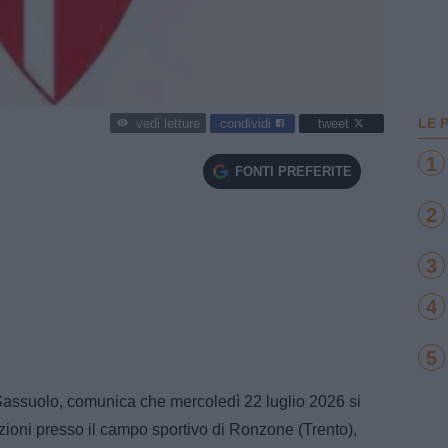
LE 
condividi
tweet
vedi letture
1
FONTI PREFERITE
2
3
4
5
Sassuolo, comunica che mercoledì 22 luglio 2026 si
zioni presso il campo sportivo di Ronzone (Trento),