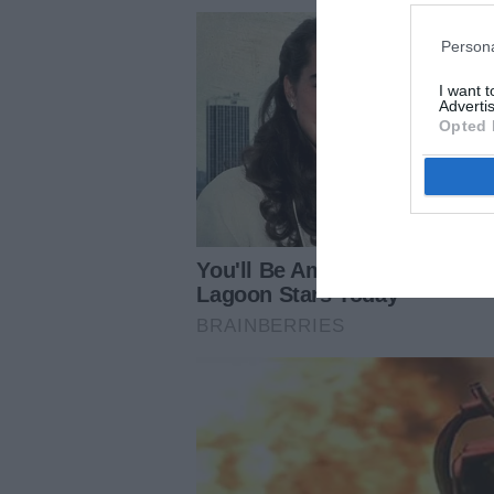
Persona
I want 
Advertis
Opted 