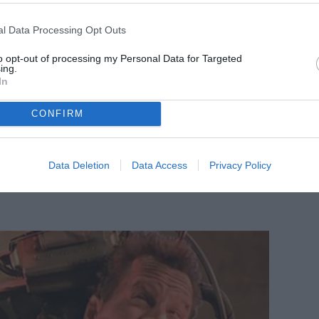
l Data Processing Opt Outs
to opt-out of processing my Personal Data for Targeted
ing.
In
CONFIRM
Data Deletion
Data Access
Privacy Policy