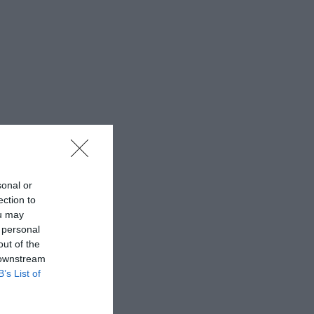
sonal or
ection to
ou may
 personal
out of the
 downstream
B’s List of