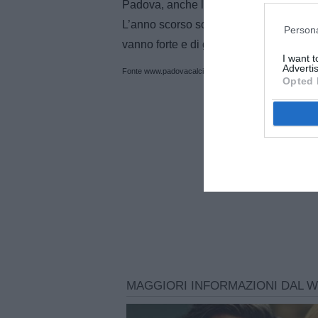
Padova, anche lui ha inciso nella scel
L’anno scorso sono stati una sorpresa. I
Persona
vanno forte e di grande intensità».
I want 
Advertis
Fonte www.padovacalcio.it
Opted 