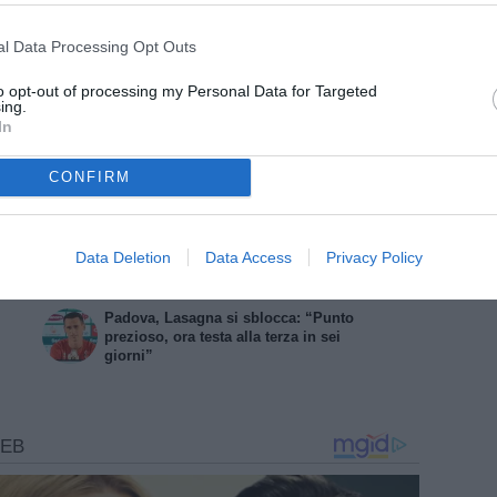
ta. Carrarese? Contro lo Spezia non ha rubato nulla.
l sintetico è un fattore. Sono una squadra fisica, che
l Data Processing Opt Outs
to opt-out of processing my Personal Data for Targeted
ing.
In
ARTICOLI CORRELATI
CONFIRM
Padova, si fermano Harder e
Lasagna: le loro condizioni
Padova, Lasagna: "Vincere così è
Data Deletion
Data Access
Privacy Policy
ancora più bello"
Padova, Lasagna si sblocca: “Punto
prezioso, ora testa alla terza in sei
giorni”