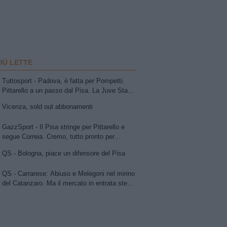
PIÙ LETTE
Tuttosport - Padova, è fatta per Pompetti.
Pittarello a un passo dal Pisa. La Juve Stabia
insiste per Sibilli. Ascoli: Bolsius. Avellino,
Vicenza, sold out abbonamenti
per la trequarti uno tra Chipperfield e Girma.
Vicenza su Cuppone dell'Entella. Modena,
GazzSport - Il Pisa stringe per Pittarello e
idea Antonini
segue Correia. Cremo, tutto pronto per
l'annuncio di Vogliacco. Samp, frenata per il
QS - Bologna, piace un difensore del Pisa
portiere Vindahl
QS - Carrarese: Abiuso e Melegoni nel mirino
del Catanzaro. Ma il mercato in entrata stenta
a decollare