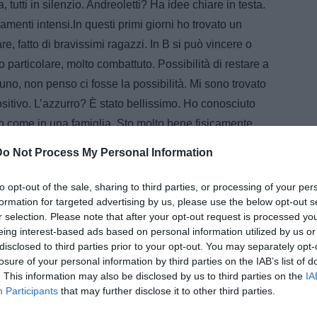
tutti in silenzio. Andreoletti? Ha idee chiare in testa.
enti intensi.In questi primi giorni ho trovato un
e, fatto di bravissimi ragazzi. In B si può vincere o
articolare, molto combattuto. Possibilità di restare a
no, non penso ci fosse la possibilità. Mi sono trovato
ositivo. L’azzurro? È stato bellissimo. Ho conosciuto
come in una famiglia. Sto molto bene fisicamente
 mia carriera, non un punto d’arrivo. Sono qui per
Do Not Process My Personal Information
che dal punto di vista dell’atteggiamento. Le richieste
 sempre fatto in carriera. Attaccare la profondità e poi
to opt-out of the sale, sharing to third parties, or processing of your per
formation for targeted advertising by us, please use the below opt-out s
ettere minuti partita nelle gambe. Mi manca il ritmo
r selection. Please note that after your opt-out request is processed y
tà, stavo bene fisicamente. In estate ho fatto il ritiro a
eing interest-based ads based on personal information utilized by us or
 di non fare il ritiro. La Turchia? Un tasto dolente
disclosed to third parties prior to your opt-out. You may separately opt-
losure of your personal information by third parties on the IAB’s list of
ha fatto soffrire e al tempo stesso crescere. Il Papu?
. This information may also be disclosed by us to third parties on the
IA
un bene di questa squadra. Sarà un valore aggiunto
Participants
that may further disclose it to other third parties.
 con lui sarà un’emozione. Quando ho pensato al