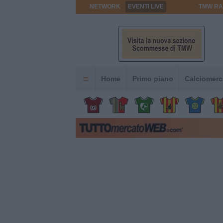
NETWORK
EVENTI LIVE
TMW RA
Home
Primo piano
Calciomerc