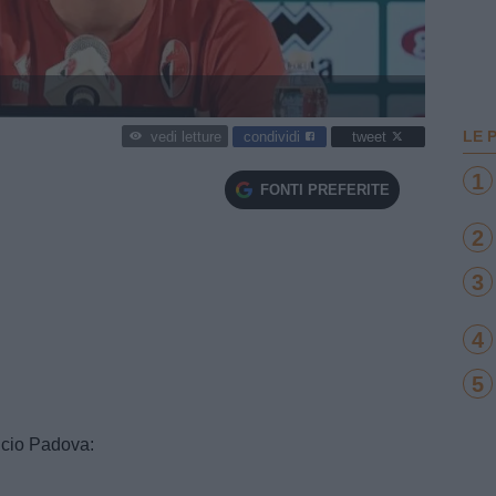
LE 
condividi
tweet
vedi letture
1
FONTI PREFERITE
2
3
4
5
lcio Padova: