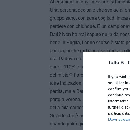
Allenamenti intensi, nessuno si lamenta, 
Una persona decisa e che svolge allenam
gruppo sano, con tanta voglia di imparar
perdere con chiunque. È un campionato p
Bari? Non ho mai saputo nulla da nessu
bene in Puglia, l’anno scorso è stato p
compagni che mi hanno sempre accolto 
ora. Padova è uno step importante della
Tutto B -
dare il 110% e aiutare i più giovani, an
del mister? Fare la prima punta, come ho
If you wish 
sensitive in
altre indicazioni che mi fornirà. Devo m
confirm you
partita, ma a Bari ho giocato con continui
continue se
parte a Verona. Non mi era mai successo
information 
further disc
della mia carriera. Un anno duro che mi 
participants
Si vede che è un campione. Penso sia 
Downstream 
quando potrà giocare con noi. Giocare