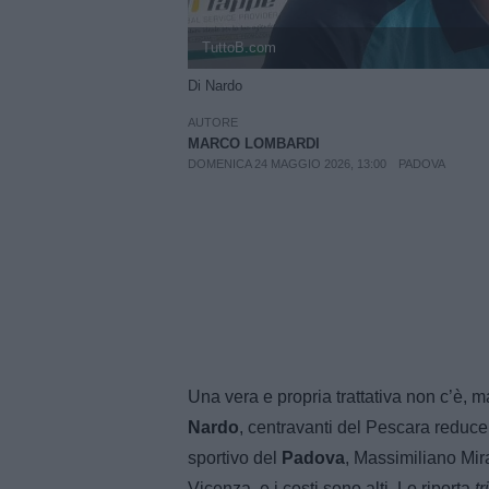
TuttoB.com
Di Nardo
AUTORE
MARCO LOMBARDI
DOMENICA 24 MAGGIO 2026, 13:00
PADOVA
Una vera e propria trattativa non c’è, ma
Nardo
, centravanti del Pescara reduce 
sportivo del
Padova
, Massimiliano Mira
Vicenza, e i costi sono alti. Lo riporta
t