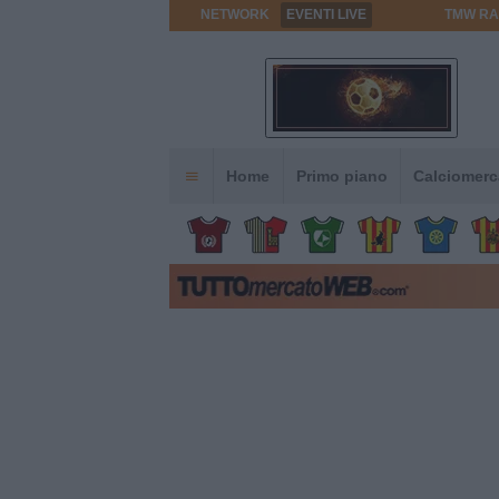
NETWORK
EVENTI LIVE
TMW RA
Home
Primo piano
Calciomerc