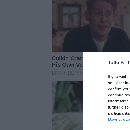
Tutto B -
If you wish 
sensitive in
confirm you
continue se
information 
further disc
participants
Downstream 