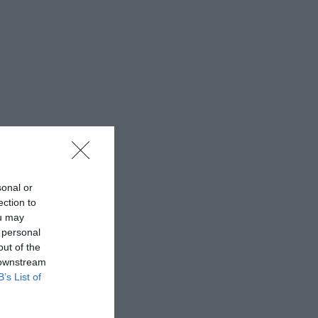
sonal or
ection to
ou may
 personal
out of the
 downstream
B’s List of