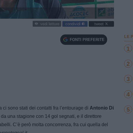
condividi
tweet
vedi letture
LE 
FONTI PREFERITE
1
2
3
4
 ci sono stati dei contatti fra l’entourage di
Antonio Di
5
da una stagione con 14 gol segnati, e il direttore
belli. C’è però molta concorrenza, fra cui quella del
rivenetogoal.it.