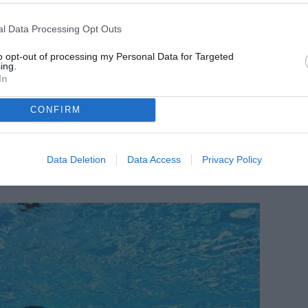
l Data Processing Opt Outs
to opt-out of processing my Personal Data for Targeted
ing.
In
CONFIRM
Data Deletion
Data Access
Privacy Policy