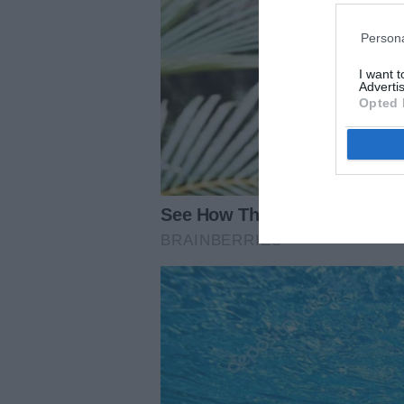
Persona
I want 
Advertis
Opted 