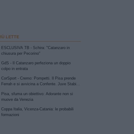
PIÙ LETTE
ESCLUSIVA TB - Schira: "Catanzaro in
chiusura per Pecorino"
GdS - Il Catanzaro perfeziona un doppio
colpo in entrata
CorSport - Cremo: Pompetti. Il Pisa prende
Ferrah e si avvicina a Confente. Juve Stabia
su Vismara. Avellino e Catania lavorano allo
Pisa, sfuma un obiettivo: Adorante non si
scambio Patierno-Jimenez
muove da Venezia
Coppa Italia, Vicenza-Catania: le probabili
formazioni