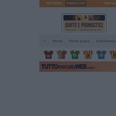
NETWORK
EVENTI LIVE
TMW RA
Home
Primo piano
Calciomerc