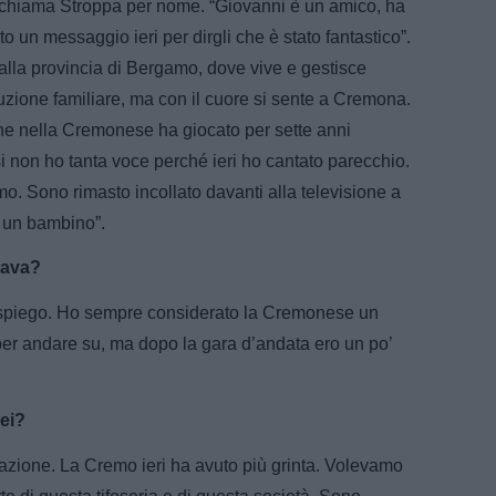
, chiama Stroppa per nome. “Giovanni è un amico, ha
to un messaggio ieri per dirgli che è stato fantastico”.
lla provincia di Bergamo, dove vive e gestisce
duzione familiare, ma con il cuore si sente a Cremona.
che nella Cremonese ha giocato per sette anni
i non ho tanta voce perché ieri ho cantato parecchio.
o. Sono rimasto incollato davanti alla televisione a
i un bambino”.
tava?
 spiego. Ho sempre considerato la Cremonese un
à per andare su, ma dopo la gara d’andata ero un po’
lei?
nazione. La Cremo ieri ha avuto più grinta. Volevamo