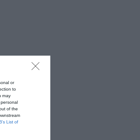
sonal or
ection to
ou may
 personal
out of the
 downstream
B’s List of