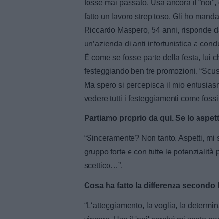
fosse mai passato. Usa ancora il “noi”
fatto un lavoro strepitoso. Gli ho manda
Riccardo Maspero, 54 anni, risponde da
un’azienda di anti infortunistica a con
È come se fosse parte della festa, lui 
festeggiando ben tre promozioni. “Scus
Ma spero si percepisca il mio entusiasm
vedere tutti i festeggiamenti come foss
Partiamo proprio da qui. Se lo aspet
“Sinceramente? Non tanto. Aspetti, mi
gruppo forte e con tutte le potenzialit
scettico…”.
Cosa ha fatto la differenza secondo 
“L‘atteggiamento, la voglia, la determi