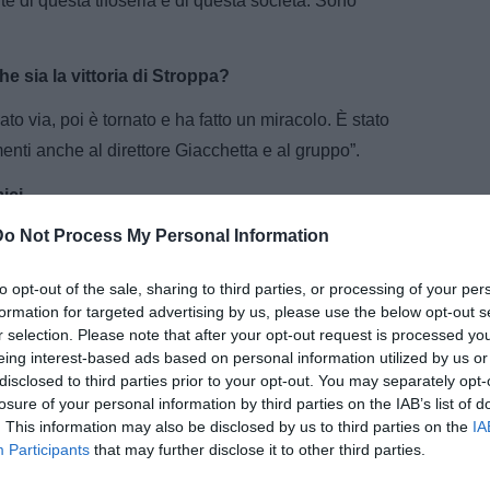
rte di questa tifoseria e di questa società. Sono
he sia la vittoria di Stroppa?
ato via, poi è tornato e ha fatto un miracolo. È stato
enti anche al direttore Giacchetta e al gruppo”.
amici…
Do Not Process My Personal Information
 amico. Gli ho ribadito il fatto che è stato fantastico e che
uccesso è stato il saper tenere alta l’asticella dopo il
to opt-out of the sale, sharing to third parties, or processing of your per
teva vincere solo con una prestazione così”.
formation for targeted advertising by us, please use the below opt-out s
r selection. Please note that after your opt-out request is processed y
eing interest-based ads based on personal information utilized by us or
disclosed to third parties prior to your opt-out. You may separately opt-
losure of your personal information by third parties on the IAB’s list of
. This information may also be disclosed by us to third parties on the
IA
Participants
that may further disclose it to other third parties.