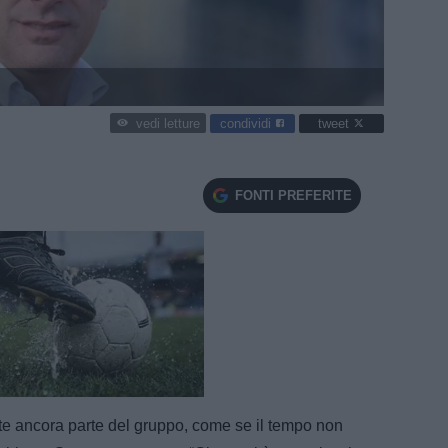
condividi
tweet
vedi letture
FONTI PREFERITE
e
Loaded
:
100.00%
te ancora parte del gruppo, come se il tempo non