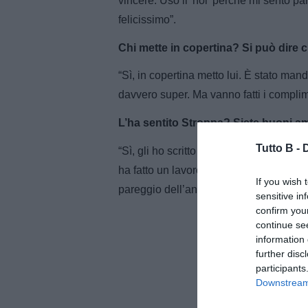
vincere. Uso il 'noi' perché mi sento pa
felicissimo”.
Chi mette in copertina? Si può dire c
“Sì, in copertina metto lui. È stato mand
davvero super. Ma vanno fatti i complim
L’ha sentito Stroppa? Siete buoni 
Tutto B -
“Sì, gli ho scritto al fischio finale. È un
ha fatto un lavoro super. Per me il suo s
If you wish 
pareggio dell’andata. La Cremonese po
sensitive in
confirm you
continue se
information 
further disc
participants
Downstream 