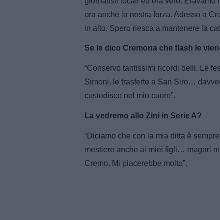
giornalisti locali ed era vero. Eravamo
era anche la nostra forza. Adesso a Cr
in alto. Spero riesca a mantenere la ca
Se le dico Cremona che flash le vie
“Conservo tantissimi ricordi belli. Le f
Simoni, le trasferte a San Siro… davver
custodisco nel mio cuore”.
La vedremo allo Zini in Serie A?
“Diciamo che con la mia ditta è sempre
mestiere anche ai miei figli… magari mi 
Cremo. Mi piacerebbe molto”.