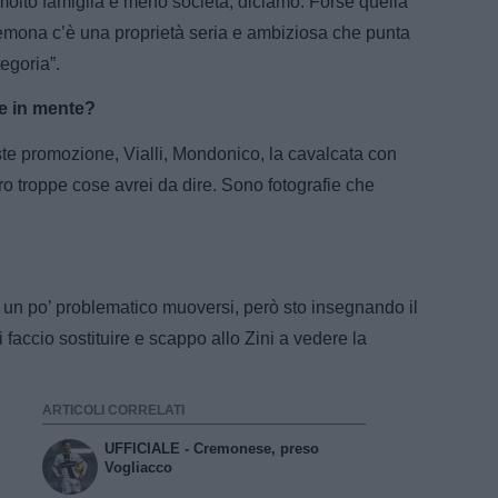
 molto famiglia e meno società, diciamo. Forse quella
emona c’è una proprietà seria e ambiziosa che punta
tegoria”.
ne in mente?
este promozione, Vialli, Mondonico, la cavalcata con
o troppe cose avrei da dire. Sono fotografie che
 un po’ problematico muoversi, però sto insegnando il
faccio sostituire e scappo allo Zini a vedere la
ARTICOLI CORRELATI
UFFICIALE - Cremonese, preso
Vogliacco