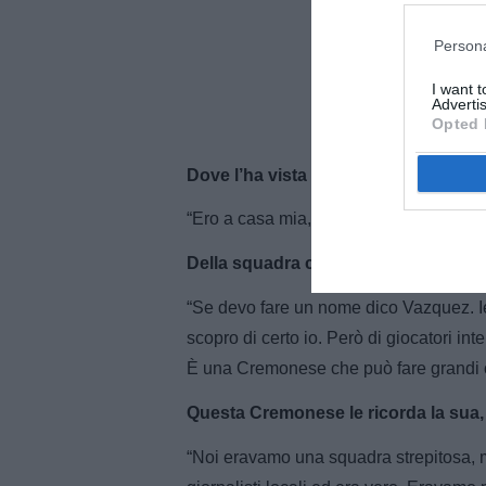
Persona
I want 
Advertis
Opted 
Dove l’ha vista ieri?
“Ero a casa mia, in provincia di Berga
Della squadra chi le è piaciuto di pi
“Se devo fare un nome dico Vazquez. Ie
scopro di certo io. Però di giocatori i
È una Cremonese che può fare grandi c
Questa Cremonese le ricorda la sua, 
“Noi eravamo una squadra strepitosa,