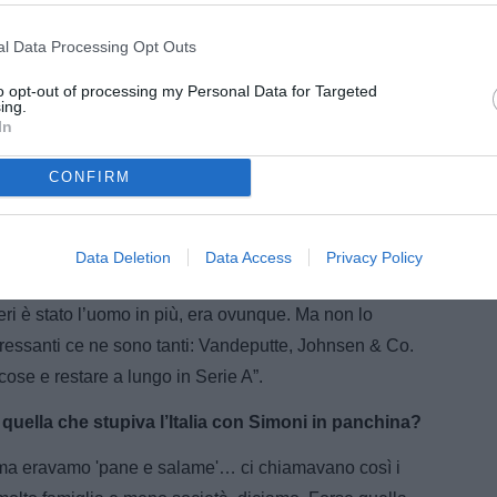
l Data Processing Opt Outs
to opt-out of processing my Personal Data for Targeted
ing.
In
CONFIRM
mo, ma mi creda mi sentivo al Picco”.
Data Deletion
Data Access
Privacy Policy
ù?
ri è stato l’uomo in più, era ovunque. Ma non lo
nteressanti ce ne sono tanti: Vandeputte, Johnsen & Co.
ose e restare a lungo in Serie A”.
quella che stupiva l’Italia con Simoni in panchina?
 ma eravamo 'pane e salame'… ci chiamavano così i