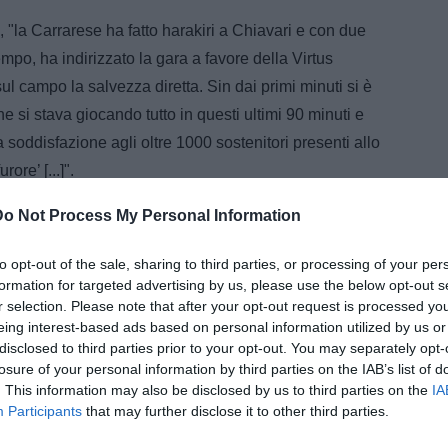
, "la Carrarese ha fatto harakiri a Chiavari e con due
empo, ha indirizzato la gara a favore della Virtus
ul campo la salvezza diretta. Sin dai primi minuti si è
he si stava giocando tutto in questi ultimi 90 minuti e
 soddisfazione agli oltre 1000 sostenitori presenti allo
ore’ [...]".
ARTICOLI CORRELATI
Do Not Process My Personal Information
QS - Carrarese: Abiuso e Melegoni
nel mirino del Catanzaro. Ma il
to opt-out of the sale, sharing to third parties, or processing of your per
mercato in entrata stenta a decollare
formation for targeted advertising by us, please use the below opt-out s
r selection. Please note that after your opt-out request is processed y
TC - Carrarese, l'ex Bouah nel mirino
anche di club cadetti
eing interest-based ads based on personal information utilized by us or
disclosed to third parties prior to your opt-out. You may separately opt-
losure of your personal information by third parties on the IAB’s list of
QS - Carrarese, si avvicina il ritorno
ai 'Marmi'. Recuperato il difensore
. This information may also be disclosed by us to third parties on the
IA
polacco Salamon
Participants
that may further disclose it to other third parties.