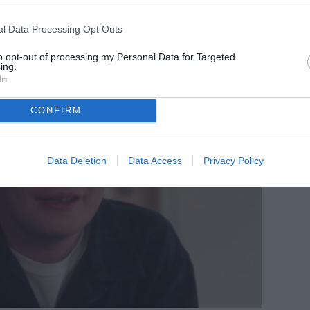
l Data Processing Opt Outs
to opt-out of processing my Personal Data for Targeted
ing.
In
CONFIRM
Data Deletion
Data Access
Privacy Policy