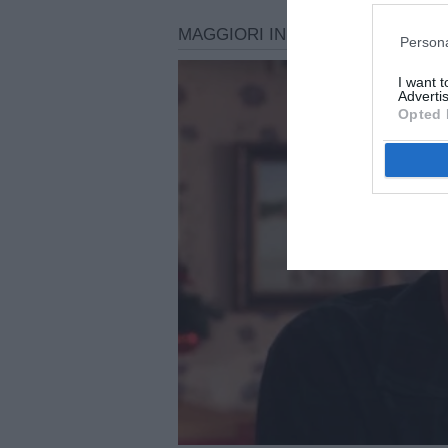
Persona
I want 
Advertis
Opted 