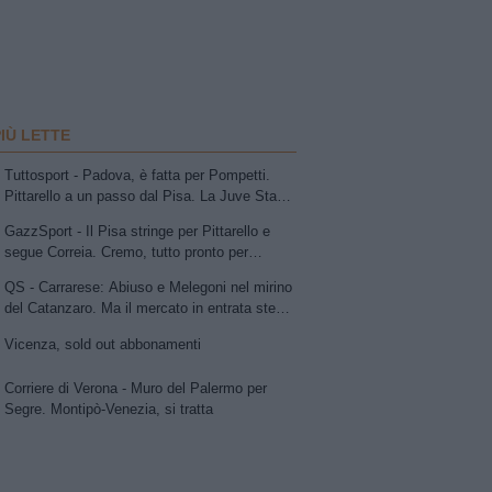
PIÙ LETTE
Tuttosport - Padova, è fatta per Pompetti.
Pittarello a un passo dal Pisa. La Juve Stabia
insiste per Sibilli. Ascoli: Bolsius. Avellino,
GazzSport - Il Pisa stringe per Pittarello e
per la trequarti uno tra Chipperfield e Girma.
segue Correia. Cremo, tutto pronto per
Vicenza su Cuppone dell'Entella. Modena,
l'annuncio di Vogliacco. Samp, frenata per il
idea Antonini
QS - Carrarese: Abiuso e Melegoni nel mirino
portiere Vindahl
del Catanzaro. Ma il mercato in entrata stenta
a decollare
Vicenza, sold out abbonamenti
Corriere di Verona - Muro del Palermo per
Segre. Montipò-Venezia, si tratta