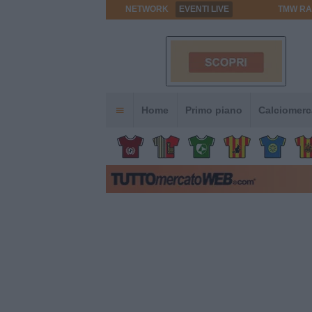
NETWORK
EVENTI LIVE
TMW RA
Home
Primo piano
Calciomerc