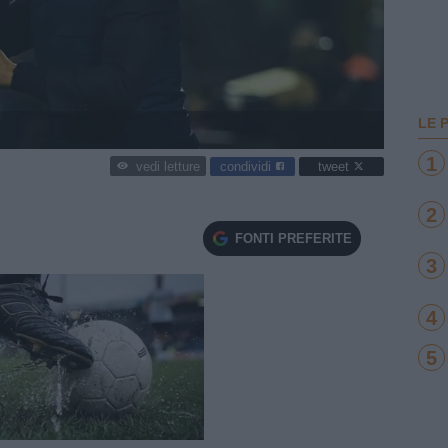
LE 
1
condividi
tweet
vedi letture
2
FONTI PREFERITE
3
4
5
e
Loaded
:
100.00%