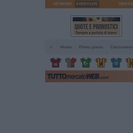
NETWORK
EVENTI LIVE
TMW RA
Home
Primo piano
Calciomerc