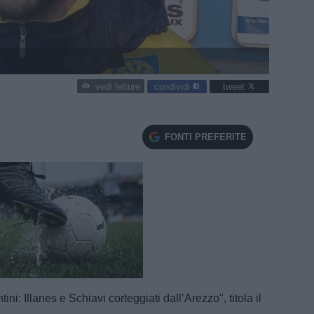
condividi
tweet
vedi letture
FONTI PREFERITE
e
Loaded
:
100.00%
tini: Illanes e Schiavi corteggiati dall’Arezzo", titola il