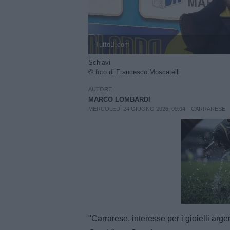
TuttoB.com
Schiavi
© foto di Francesco Moscatelli
AUTORE
MARCO LOMBARDI
MERCOLEDÌ 24 GIUGNO 2026, 09:04
CARRARESE
Unmut
"Carrarese, interesse per i gioielli argen