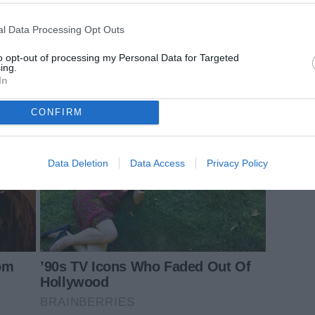
l Data Processing Opt Outs
to opt-out of processing my Personal Data for Targeted
ing.
In
CONFIRM
Data Deletion
Data Access
Privacy Policy