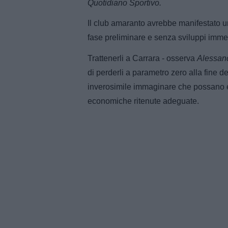
Quotidiano Sportivo.
Il club amaranto avrebbe manifestato 
fase preliminare e senza sviluppi immed
Trattenerli a Carrara - osserva
Alessand
di perderli a parametro zero alla fine d
inverosimile immaginare che possano e
economiche ritenute adeguate.