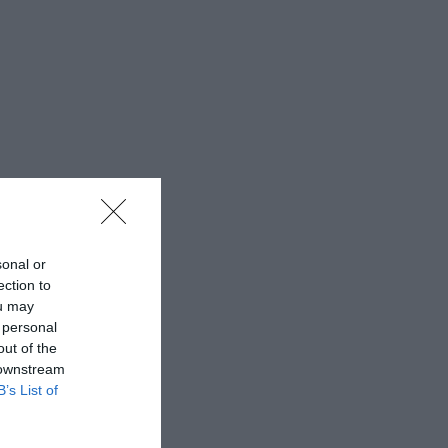
sonal or
ection to
ou may
 personal
out of the
 downstream
B’s List of