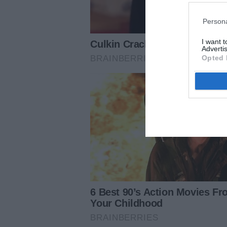
Persona
I want 
Advertis
Opted 