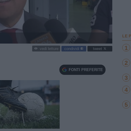
LE 
1
condividi
tweet
vedi letture
2
FONTI PREFERITE
3
4
5
e
Loaded
:
100.00%