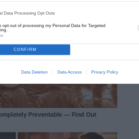
l Data Processing Opt Outs
to opt-out of processing my Personal Data for Targeted
ing.
In
CONFIRM
Data Deletion
Data Access
Privacy Policy