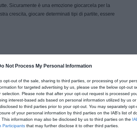
tutte. Sicuramente è una emozione giocarcela per la
a crescita, giocare determinati tipi di partite, essere
Do Not Process My Personal Information
to opt-out of the sale, sharing to third parties, or processing of your per
formation for targeted advertising by us, please use the below opt-out s
r selection. Please note that after your opt-out request is processed y
eing interest-based ads based on personal information utilized by us or
disclosed to third parties prior to your opt-out. You may separately opt-
losure of your personal information by third parties on the IAB’s list of
. This information may also be disclosed by us to third parties on the
IA
Participants
that may further disclose it to other third parties.