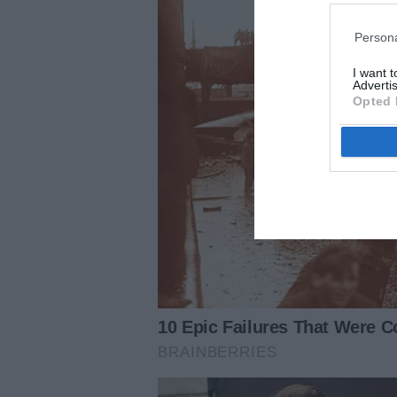
Persona
I want 
Advertis
Opted 