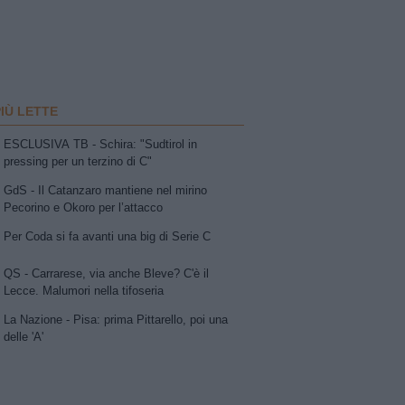
PIÙ LETTE
ESCLUSIVA TB - Schira: "Sudtirol in
pressing per un terzino di C"
GdS - Il Catanzaro mantiene nel mirino
Pecorino e Okoro per l’attacco
Per Coda si fa avanti una big di Serie C
QS - Carrarese, via anche Bleve? C'è il
Lecce. Malumori nella tifoseria
La Nazione - Pisa: prima Pittarello, poi una
delle 'A'