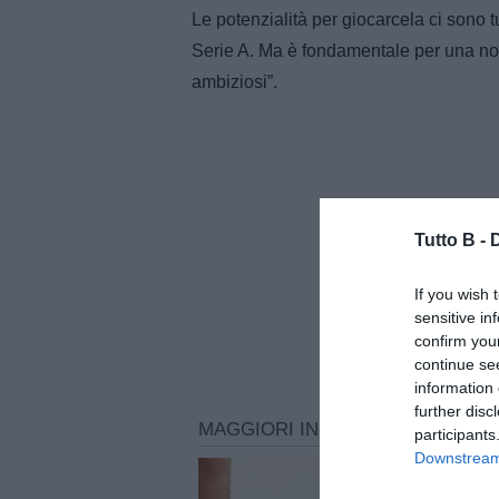
Le potenzialità per giocarcela ci sono 
Serie A. Ma è fondamentale per una nostr
ambiziosi”.
Tutto B -
If you wish 
sensitive in
confirm you
continue se
information 
further disc
participants
Downstream 