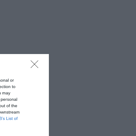
sonal or
ection to
ou may
 personal
out of the
 downstream
B’s List of