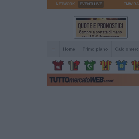
NETWORK
EVENTI LIVE
TMW RA
Home
Primo piano
Calciomerc