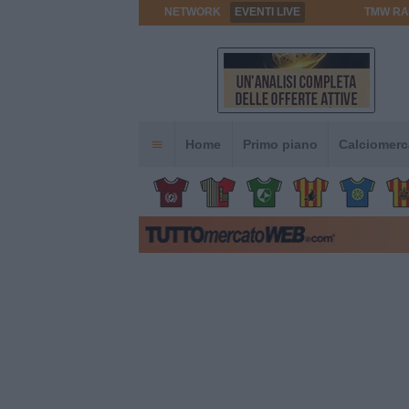
NETWORK
EVENTI LIVE
TMW RA
Home
Primo piano
Calciomerc