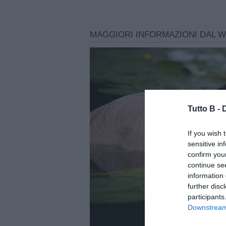
Tutto B -
If you wish 
sensitive in
confirm you
continue se
information 
further disc
participants
Downstream 