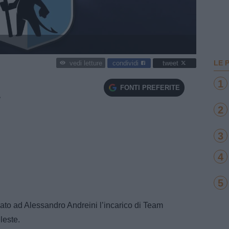
LE 
condividi
tweet
vedi letture
1
FONTI PREFERITE
A
2
3
4
5
dato ad Alessandro Andreini l’incarico di Team
leste.