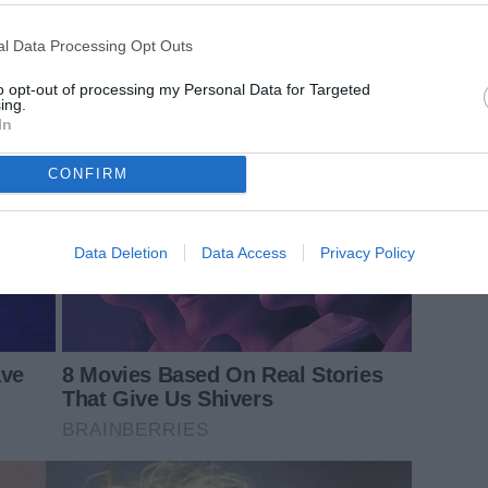
l Data Processing Opt Outs
to opt-out of processing my Personal Data for Targeted
ing.
In
CONFIRM
Data Deletion
Data Access
Privacy Policy