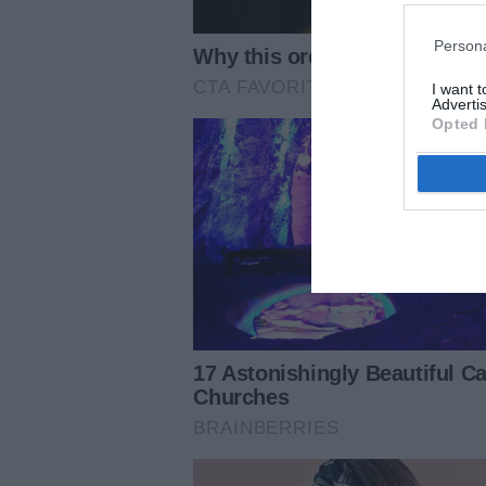
Persona
I want 
Advertis
Opted 