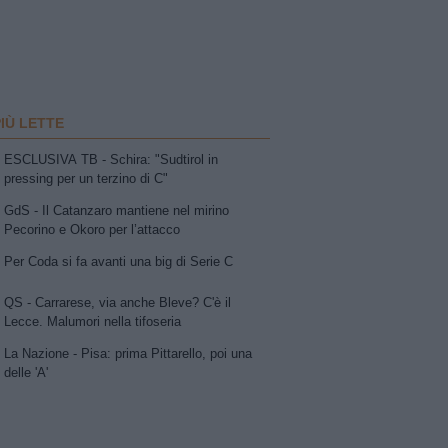
PIÙ LETTE
ESCLUSIVA TB - Schira: "Sudtirol in
pressing per un terzino di C"
GdS - Il Catanzaro mantiene nel mirino
Pecorino e Okoro per l’attacco
Per Coda si fa avanti una big di Serie C
QS - Carrarese, via anche Bleve? C'è il
Lecce. Malumori nella tifoseria
La Nazione - Pisa: prima Pittarello, poi una
delle 'A'