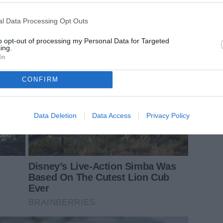
l Data Processing Opt Outs
to opt-out of processing my Personal Data for Targeted
ing.
In
CONFIRM
Data Deletion
Data Access
Privacy Policy