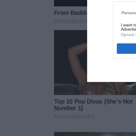
Persona
I want 
Advertis
Opted 