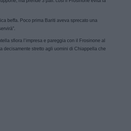
Cuppone, ma prende 3 pali: così il Frosinone evita la
ntica beffa. Poco prima Bariti aveva sprecato una
ervirà”.
tella sfiora l’impresa e pareggia con il Frosinone al
ta decisamente stretto agli uomini di Chiappella che