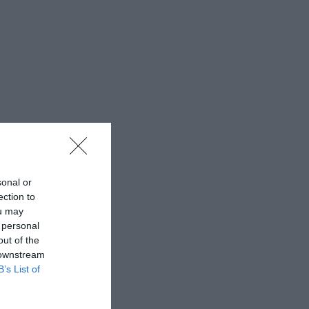
sonal or
ection to
ou may
 personal
out of the
 downstream
B’s List of