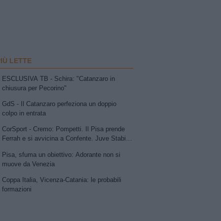
PIÙ LETTE
ESCLUSIVA TB - Schira: "Catanzaro in
chiusura per Pecorino"
GdS - Il Catanzaro perfeziona un doppio
colpo in entrata
CorSport - Cremo: Pompetti. Il Pisa prende
Ferrah e si avvicina a Confente. Juve Stabia
su Vismara. Avellino e Catania lavorano allo
Pisa, sfuma un obiettivo: Adorante non si
scambio Patierno-Jimenez
muove da Venezia
Coppa Italia, Vicenza-Catania: le probabili
formazioni