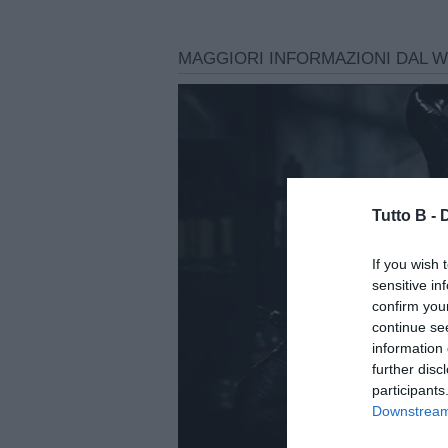
Tutto B -
If you wish 
sensitive in
confirm you
continue se
information 
further disc
participants
Downstream 