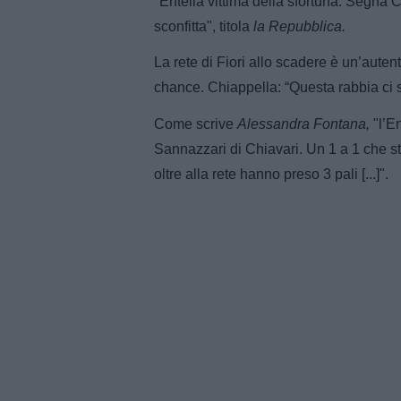
"Entella vittima della sfortuna. Segna 
sconfitta", titola
la Repubblica.
La rete di Fiori allo scadere è un’aute
chance. Chiappella: “Questa rabbia ci s
Come scrive
Alessandra Fontana,
"l’En
Sannazzari di Chiavari. Un 1 a 1 che s
oltre alla rete hanno preso 3 pali [...]".