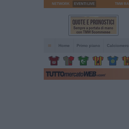
NETWORK
EVENTI LIVE
TMW RA
Home
Primo piano
Calciomerc