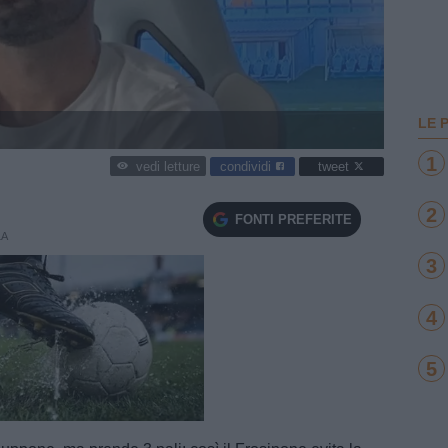
LE 
1
condividi
tweet
vedi letture
2
FONTI PREFERITE
LA
3
4
5
e
Loaded
:
100.00%