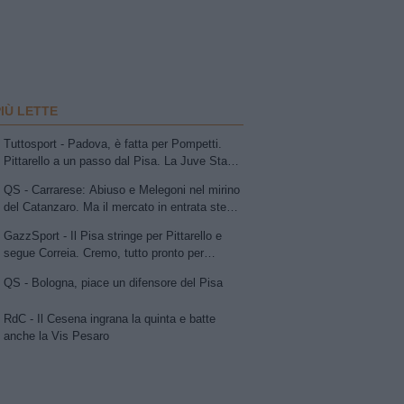
PIÙ LETTE
Tuttosport - Padova, è fatta per Pompetti.
Pittarello a un passo dal Pisa. La Juve Stabia
insiste per Sibilli. Ascoli: Bolsius. Avellino,
QS - Carrarese: Abiuso e Melegoni nel mirino
per la trequarti uno tra Chipperfield e Girma.
del Catanzaro. Ma il mercato in entrata stenta
Vicenza su Cuppone dell'Entella. Modena,
a decollare
idea Antonini
GazzSport - Il Pisa stringe per Pittarello e
segue Correia. Cremo, tutto pronto per
l'annuncio di Vogliacco. Samp, frenata per il
QS - Bologna, piace un difensore del Pisa
portiere Vindahl
RdC - Il Cesena ingrana la quinta e batte
anche la Vis Pesaro