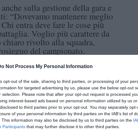
o anche sulla gestione della gara e
rati: “Dovevamo mantenere meglio
. Chi entra deve fare le cose più
battaglia. Voglio più carattere da
chiaro rivolto alla squadra,
prosieguo del campionato.
assifica, che continua a sorridere:
Do Not Process My Personal Information
onato straordinario finora. La
zione, soprattutto perché davanti si
to opt-out of the sale, sharing to third parties, or processing of your per
n una situazione eccezionale e non
formation for targeted advertising by us, please use the below opt-out s
estazioni e i sacrifici fatti fino
r selection. Please note that after your opt-out request is processed y
eing interest-based ads based on personal information utilized by us or
disclosed to third parties prior to your opt-out. You may separately opt-
losure of your personal information by third parties on the IAB’s list of
un concetto chiave: “Non vince chi
. This information may also be disclosed by us to third parties on the
IA
 più belli, ma la squadra più forte.
Participants
that may further disclose it to other third parties.
cile giocare con tutti e mancano