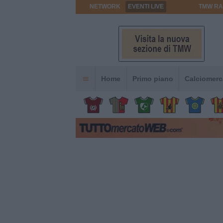
NETWORK
EVENTI LIVE
TMW RA
Home
Primo piano
Calciomerc