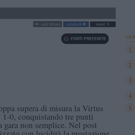
condividi
tweet
vedi letture
LE 
FONTI PREFERITE
1
2
3
4
ppa supera di misura la Virtus
5
di 1-0, conquistando tre punti
na gara non semplice. Nel post
lizzato con lucidità la prestazione