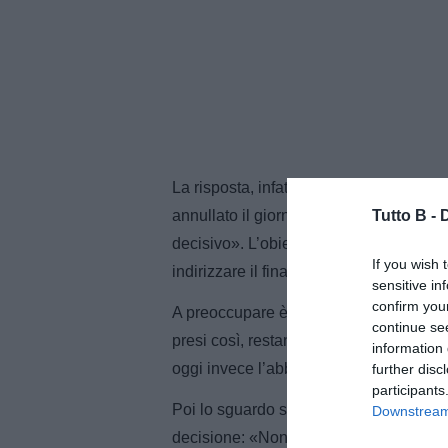
La risposta, infatti, è immediata e concr
Tutto B -
annullato il giorno di riposo. Domani 
decisivo». L’obiettivo è chiaro: ritrovar
If you wish 
indirizzare il finale di stagione.
sensitive in
confirm you
A preoccupare è soprattutto la gestione 
continue se
presi così, restando in dieci, non ci sta
information 
oggi invece l’abbiamo regalata. Questo
further disc
participants
Poi lo sguardo si sposta sulla classific
Downstream 
decisione: «Non è abbastanza niente in