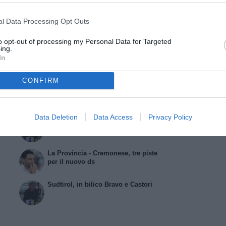
ti per ribadire il concetto: «L’anno scorso la
l Data Processing Opt Outs
 ultime cinque. Qui nessuno regala nulla».
to opt-out of processing my Personal Data for Targeted
appello: «Sappiamo qual è la nostra dimensione. Per
ing.
re, e da qualche parte dobbiamo farli. Se affrontiamo
In
o nemmeno uno e retrocediamo».
CONFIRM
ARTICOLI CORRELATI
Data Deletion
Data Access
Privacy Policy
Cremonese: occhi su Bravo come ds,
ma c’è la questione Giampaolo
La Provincia - Cremonese, tre piste
per il nuovo ds
Sudtirol, in bilico Bravo e Castori