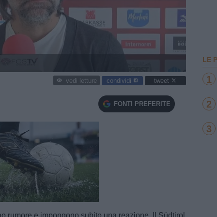
LE 
1
condividi
tweet
vedi letture
2
FONTI PREFERITE
3
e
Loaded
:
100.00%
no rumore e impongono subito una reazione. Il Südtirol