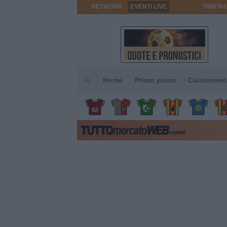
NETWORK
EVENTI LIVE
TMW RA
Home
Primo piano
Calciomerc