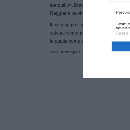
tranquillo». Bravo richiama esempi recen
Persona
Reggiana ha vinto cinque partite nelle
I want 
Il messaggio finale è diretto e senza 
Advertis
salvarci servono ancora punti, almeno t
Opted 
le partite come oggi, non ne facciam
Fonte Trivenetogoal.it