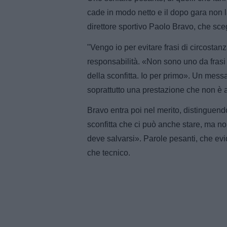
cade in modo netto e il dopo gara non la
direttore sportivo Paolo Bravo, che scegl
"Vengo io per evitare frasi di circost
responsabilità. «Non sono uno da frasi 
della sconfitta. Io per primo». Un mess
soprattutto una prestazione che non è a
Bravo entra poi nel merito, distinguendo 
sconfitta che ci può anche stare, ma n
deve salvarsi». Parole pesanti, che e
che tecnico.