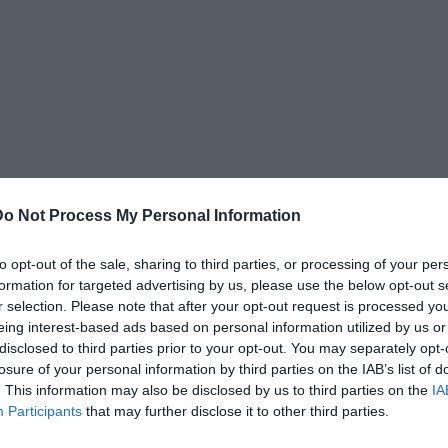
eta: niente pausa, si torna subito al lavoro. «Verrà
Do Not Process My Personal Information
faremo allenamento e ci prepariamo a uno scontro
e subito mentalità e punti in vista di una gara che può
to opt-out of the sale, sharing to third parties, or processing of your per
formation for targeted advertising by us, please use the below opt-out s
r selection. Please note that after your opt-out request is processed y
dei momenti difficili, come l’inferiorità numerica: «Gol
eing interest-based ads based on personal information utilized by us or
nno. Altre volte abbiamo lottato e venduto cara la pelle,
disclosed to third parties prior to your opt-out. You may separately opt-
 non ce lo possiamo permettere, io per primo».
losure of your personal information by third parties on the IAB’s list of
. This information may also be disclosed by us to third parties on the
IA
a, dove ogni illusione viene spazzata via con
Participants
that may further disclose it to other third parties.
 Serie B. È un campionato che non ti fa stare