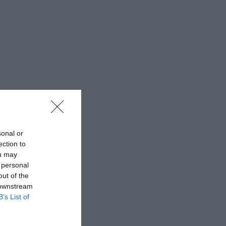
sonal or
ection to
ou may
 personal
out of the
 downstream
B’s List of