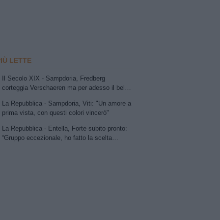
PIÙ LETTE
Il Secolo XIX - Sampdoria, Fredberg
corteggia Verschaeren ma per adesso il belga
resta in stand-by
La Repubblica - Sampdoria, Viti: "Un amore a
prima vista, con questi colori vincerò"
La Repubblica - Entella, Forte subito pronto:
“Gruppo eccezionale, ho fatto la scelta
giusta"