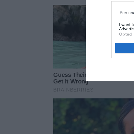
Persona
I want 
Advertis
Opted 