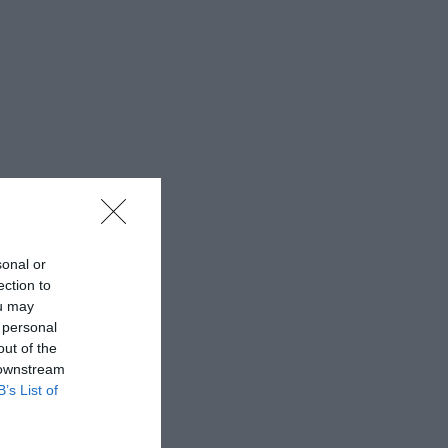
sonal or
ection to
ou may
 personal
out of the
 downstream
B’s List of