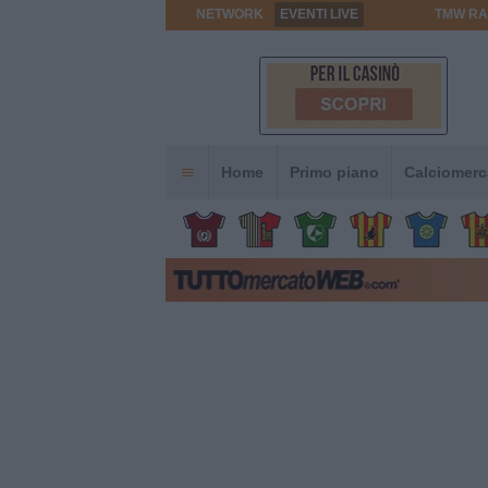
NETWORK
EVENTI LIVE
TMW RA
Home
Primo piano
Calciomerc