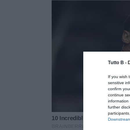
Tutto B -
If you wish 
sensitive in
confirm you
continue se
information 
further disc
participants
Downstream 