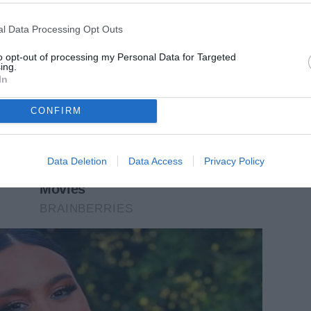
l Data Processing Opt Outs
to opt-out of processing my Personal Data for Targeted
ing.
In
CONFIRM
Data Deletion
Data Access
Privacy Policy