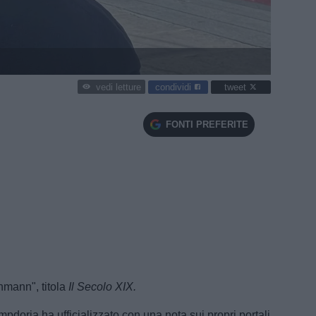
condividi
tweet
vedi letture
FONTI PREFERITE
nmann", titola
Il Secolo XIX.
pdoria ha ufficializzato con una nota sui propri portali