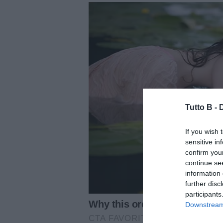
Tutto B -
If you wish 
sensitive in
confirm you
continue se
information 
further disc
participants
Downstream 