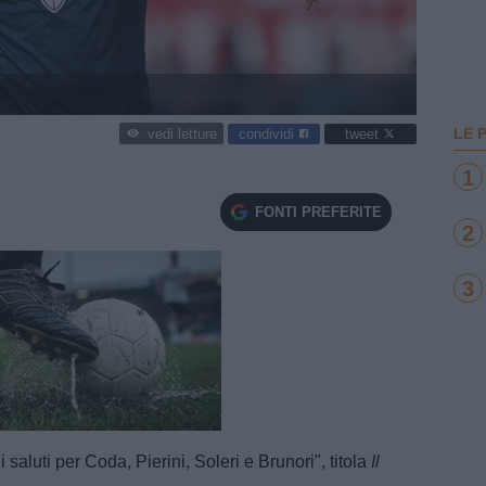
LE 
condividi
tweet
vedi letture
1
FONTI PREFERITE
2
3
e
Loaded
:
100.00%
aluti per Coda, Pierini, Soleri e Brunori", titola
Il