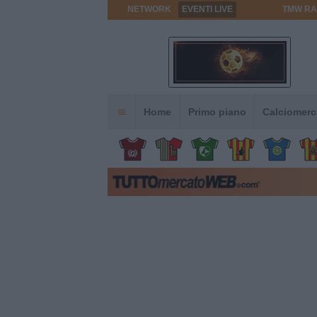
NETWORK
EVENTI LIVE
TMW RA
Home
Primo piano
Calciomerc