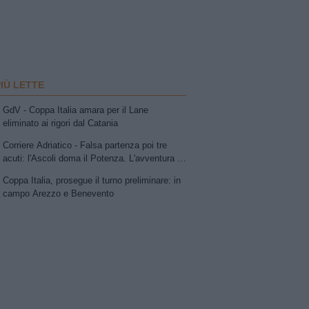
PIÙ LETTE
GdV - Coppa Italia amara per il Lane
eliminato ai rigori dal Catania
Corriere Adriatico - Falsa partenza poi tre
acuti: l'Ascoli doma il Potenza. L'avventura in
Coppa continua (domenica a Marassi ) contro
Coppa Italia, prosegue il turno preliminare: in
il Genoa
campo Arezzo e Benevento