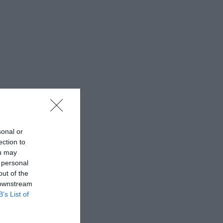
sonal or
ection to
ou may
 personal
out of the
 downstream
B’s List of