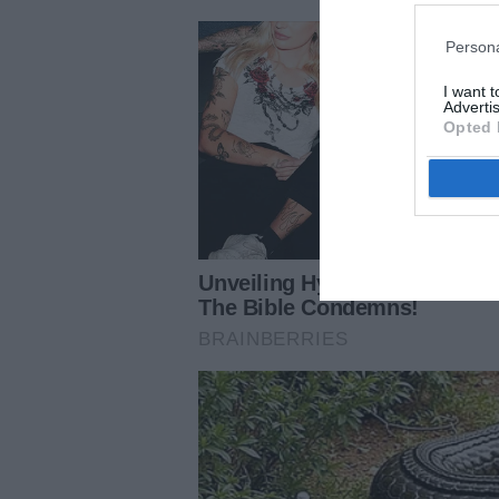
Persona
I want 
Advertis
Opted 