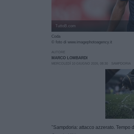
TuttoB.com
Coda
© foto di www.imagephotoagency.it
AUTORE
MARCO LOMBARDI
MERCOLEDÌ 10 GIUGNO 2026, 08:30
SAMPDORIA
Unmut
"Sampdoria: attacco azzerato. Tempo di s