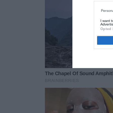
Persona
I want 
Advertis
Opted 