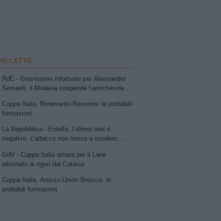
PIÙ LETTE
RdC - Gravissimo infortunio per Alessandro
Sersanti, il Modena sospende l’amichevole
con la Vis Pesaro: compagni di squadra e
Coppa Italia, Benevento-Ravenna: le probabili
avversari sotto choc
formazioni
La Repubblica - Entella, l’ultimo test è
negativo. L’attacco non riesce a incidere,
Ruggeri esalta la Carrarese
GdV - Coppa Italia amara per il Lane
eliminato ai rigori dal Catania
Coppa Italia, Arezzo-Union Brescia: le
probabili formazioni