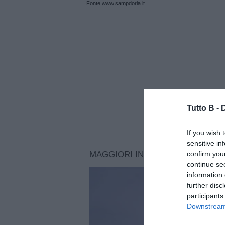
Fonte www.sampdoria.it
Tutto B -
If you wish 
sensitive in
confirm you
continue se
information 
further disc
participants
Downstream 