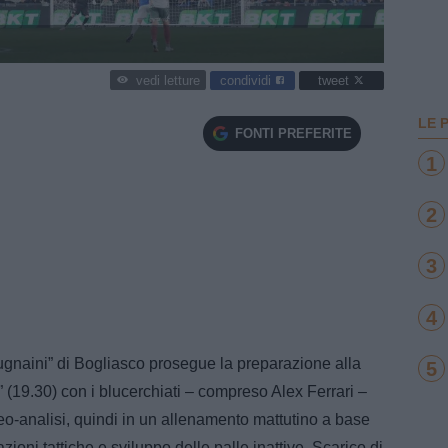
condividi
tweet
vedi letture
LE 
FONTI PREFERITE
1
2
3
4
naini” di Bogliasco prosegue la preparazione alla
5
(19.30) con i blucerchiati – compreso Alex Ferrari –
eo-analisi, quindi in un allenamento mattutino a base
azioni tattiche e sviluppo delle palle inattive. Scarico di