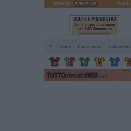
NETWORK
EVENTI LIVE
TMW RA
Home
Primo piano
Calciomerc