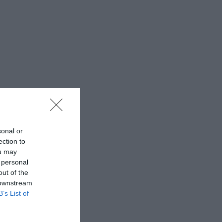
sonal or
ection to
ou may
 personal
out of the
 downstream
B’s List of