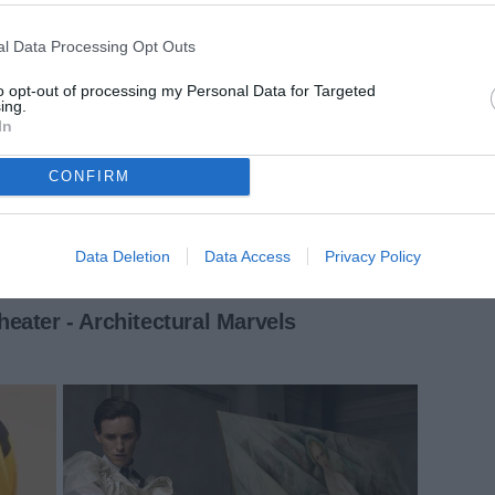
l Data Processing Opt Outs
to opt-out of processing my Personal Data for Targeted
ing.
In
CONFIRM
Data Deletion
Data Access
Privacy Policy