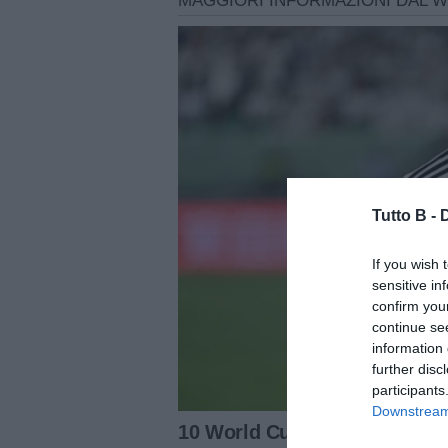
Tutto B -
If you wish 
sensitive in
confirm you
continue se
information 
further disc
participants
Downstream 