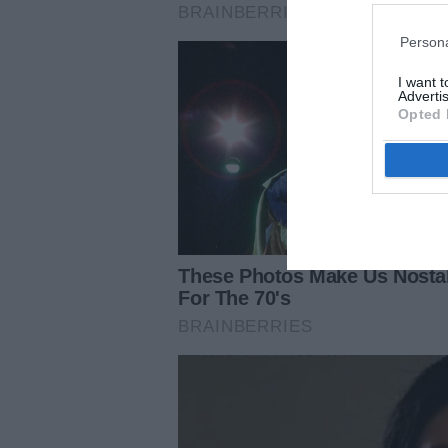
Persona
I want 
Advertis
Opted 