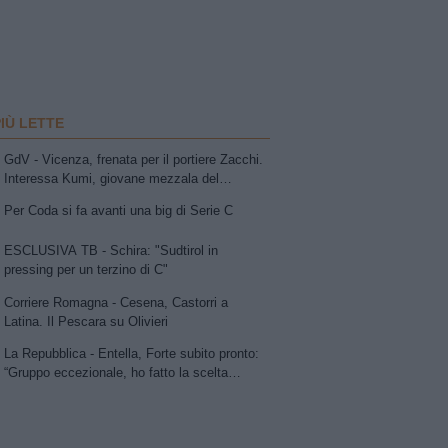
PIÙ LETTE
GdV - Vicenza, frenata per il portiere Zacchi.
Interessa Kumi, giovane mezzala del
Sassuolo. In uscita Della Morte e Vitale
Per Coda si fa avanti una big di Serie C
ESCLUSIVA TB - Schira: "Sudtirol in
pressing per un terzino di C"
Corriere Romagna - Cesena, Castorri a
Latina. Il Pescara su Olivieri
La Repubblica - Entella, Forte subito pronto:
“Gruppo eccezionale, ho fatto la scelta
giusta"