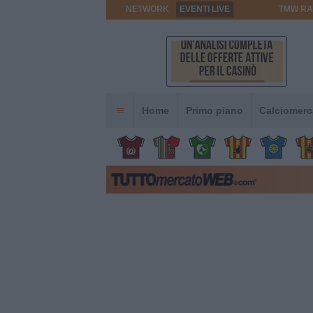
NETWORK
EVENTI LIVE
TMW RA
Home
Primo piano
Calciomerc