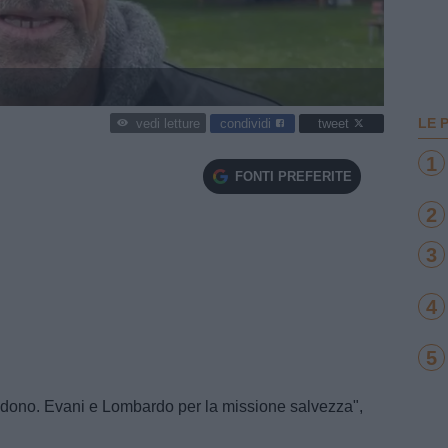
LE 
condividi
tweet
vedi letture
1
FONTI PREFERITE
2
3
4
5
credono. Evani e Lombardo per la missione salvezza",