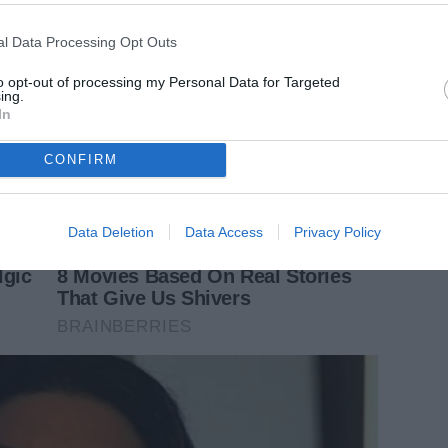
l Data Processing Opt Outs
to opt-out of processing my Personal Data for Targeted
ing.
In
CONFIRM
Data Deletion
Data Access
Privacy Policy