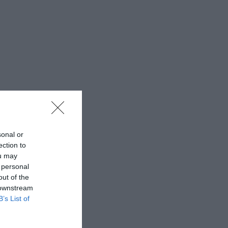
sonal or
ection to
ou may
 personal
out of the
 downstream
B’s List of