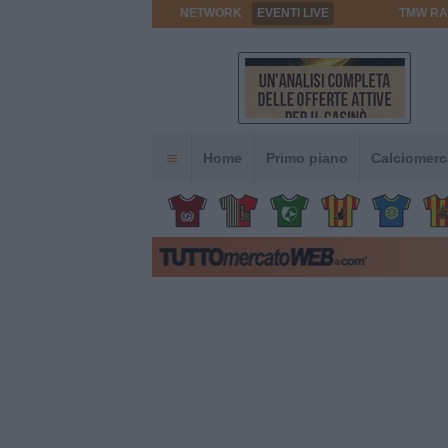
NETWORK
EVENTI LIVE
TMW RA
Home
Primo piano
Calciomerc