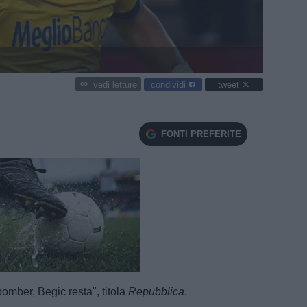
condividi
tweet
vedi letture
FONTI PREFERITE
e
Loaded
:
100.00%
bomber, Begic resta", titola
Repubblica
.