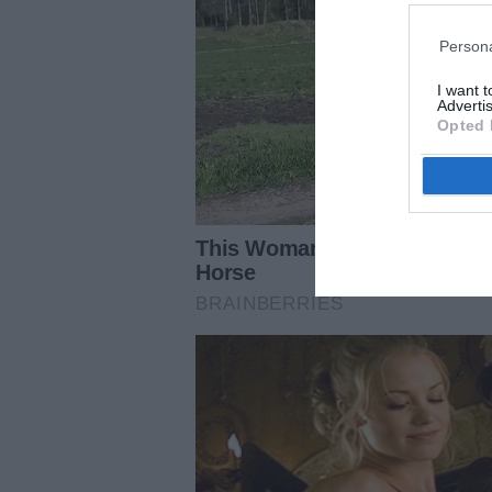
Persona
I want 
Advertis
Opted 