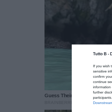
Tutto B -
If you wish 
sensitive in
confirm you
continue se
information 
further disc
participants
Downstream 