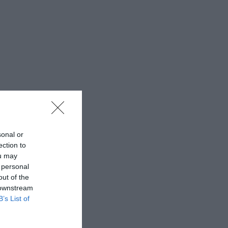
sonal or
ection to
ou may
 personal
out of the
 downstream
B’s List of