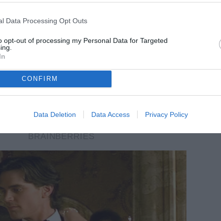
l Data Processing Opt Outs
to opt-out of processing my Personal Data for Targeted
ing.
In
CONFIRM
Data Deletion
Data Access
Privacy Policy