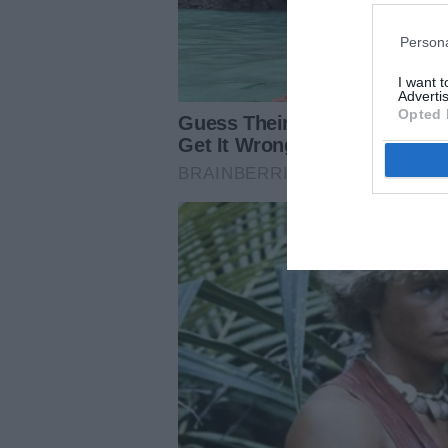
Persona
I want 
Advertis
Opted 