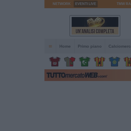
NETWORK
EVENTI LIVE
TMW RA
Home
Primo piano
Calciomerc