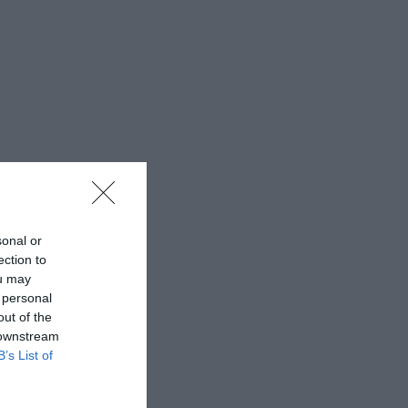
sonal or
ection to
ou may
 personal
out of the
 downstream
B’s List of