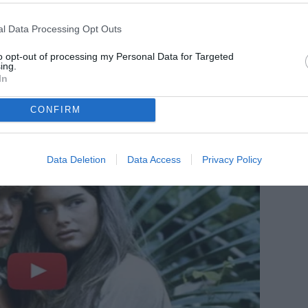
l Data Processing Opt Outs
to opt-out of processing my Personal Data for Targeted
ing.
In
CONFIRM
Data Deletion
Data Access
Privacy Policy