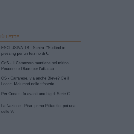
PIÙ LETTE
ESCLUSIVA TB - Schira: "Sudtirol in
pressing per un terzino di C"
GdS - Il Catanzaro mantiene nel mirino
Pecorino e Okoro per l’attacco
QS - Carrarese, via anche Bleve? C'è il
Lecce. Malumori nella tifoseria
Per Coda si fa avanti una big di Serie C
La Nazione - Pisa: prima Pittarello, poi una
delle 'A'