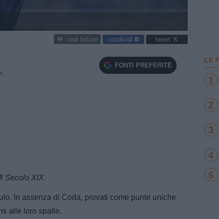
condividi
tweet
vedi letture
LE 
FONTI PREFERITE
A
1
2
3
4
5
Il Secolo XIX.
ulo. In assenza di Coda, provati come punte uniche
i alle loro spalle.