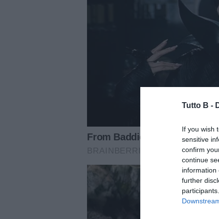
Tutto B -
If you wish 
sensitive in
confirm you
continue se
information 
further disc
participants
Downstream 