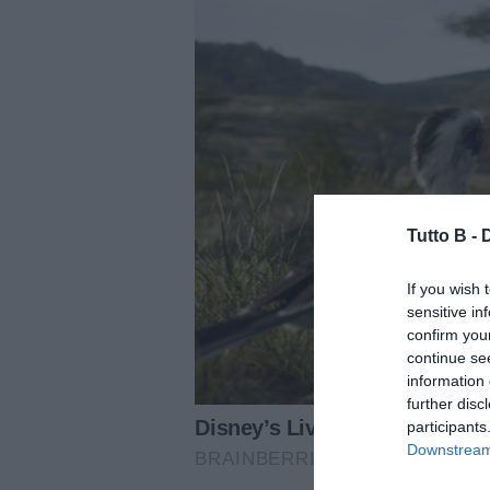
Tutto B -
If you wish 
sensitive in
confirm you
continue se
information 
further disc
participants
Downstream 