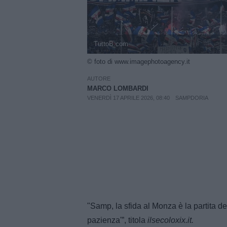
TuttoB.com
© foto di www.imagephotoagency.it
AUTORE
MARCO LOMBARDI
VENERDÌ 17 APRILE 2026, 08:40
SAMPDORIA
"Samp, la sfida al Monza è la partita d
pazienza'”, titola
ilsecoloxix.it.