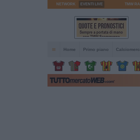
NETWORK
EVENTI LIVE
TMW RA
Home
Primo piano
Calciomerc