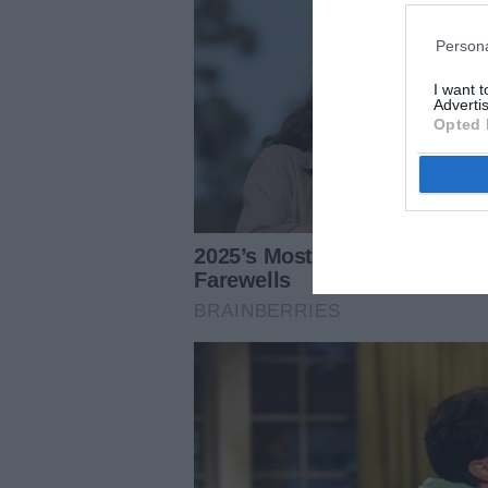
Persona
I want 
Advertis
Opted 