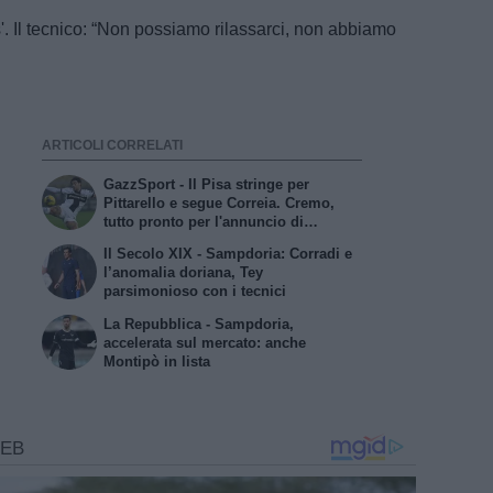
s'. Il tecnico: “Non possiamo rilassarci, non abbiamo
ARTICOLI CORRELATI
GazzSport - Il Pisa stringe per
Pittarello e segue Correia. Cremo,
tutto pronto per l'annuncio di
Vogliacco. Samp, frenata per il
Il Secolo XIX - Sampdoria: Corradi e
portiere Vindahl
l’anomalia doriana, Tey
parsimonioso con i tecnici
La Repubblica - Sampdoria,
accelerata sul mercato: anche
Montipò in lista