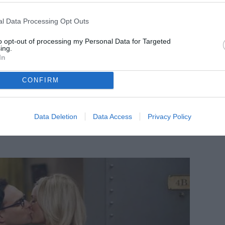
l Data Processing Opt Outs
to opt-out of processing my Personal Data for Targeted
ing.
In
CONFIRM
Data Deletion
Data Access
Privacy Policy