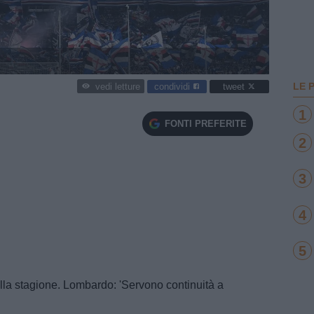
LE 
condividi
tweet
vedi letture
1
FONTI PREFERITE
2
3
4
5
ella stagione. Lombardo: 'Servono continuità a