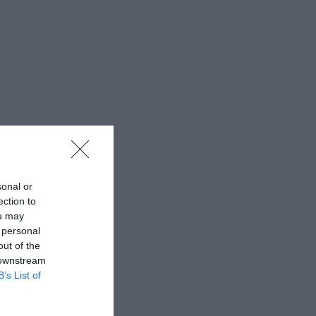
sonal or
ection to
ou may
 personal
out of the
 downstream
B’s List of