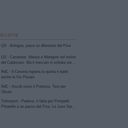
PIÙ LETTE
QS - Bologna, piace un difensore del Pisa
QS - Carrarese: Abiuso e Melegoni nel mirino
del Catanzaro. Ma il mercato in entrata stenta
a decollare
RdC - Il Cesena ingrana la quinta e batte
anche la Vis Pesaro
RdC - Ascoli verso il Potenza. Test per
Oliveri
Tuttosport - Padova, è fatta per Pompetti.
Pittarello a un passo dal Pisa. La Juve Stabia
insiste per Sibilli. Ascoli: Bolsius. Avellino,
per la trequarti uno tra Chipperfield e Girma.
Vicenza su Cuppone dell'Entella. Modena,