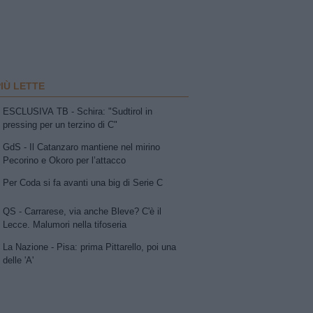
PIÙ LETTE
ESCLUSIVA TB - Schira: "Sudtirol in
pressing per un terzino di C"
GdS - Il Catanzaro mantiene nel mirino
Pecorino e Okoro per l’attacco
Per Coda si fa avanti una big di Serie C
QS - Carrarese, via anche Bleve? C'è il
Lecce. Malumori nella tifoseria
La Nazione - Pisa: prima Pittarello, poi una
delle 'A'