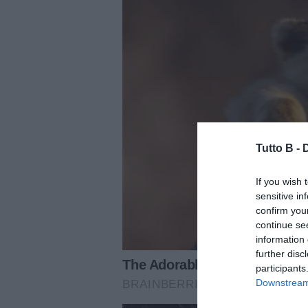
Tutto B -
If you wish 
sensitive in
confirm you
continue se
information 
further disc
participants
Downstream 