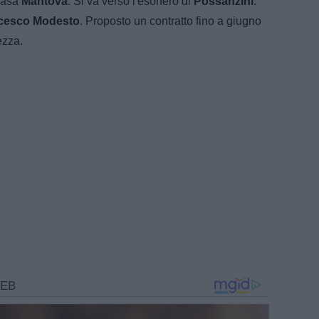
 casa
Mantova
. Si va verso l'esonero di
Possanzini
.
cesco Modesto
. Proposto un contratto fino a giugno
vezza.