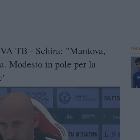
A TB - Schira: "Mantova,
EDIT
a. Modesto in pole per la
e"