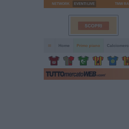
NETWORK
EVENTI LIVE
TMW RA
Home
Primo piano
Calciomerc