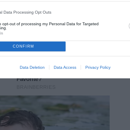
l Data Processing Opt Outs
to opt-out of processing my Personal Data for Targeted
ing.
In
CONFIRM
Data Deletion
Data Access
Privacy Policy