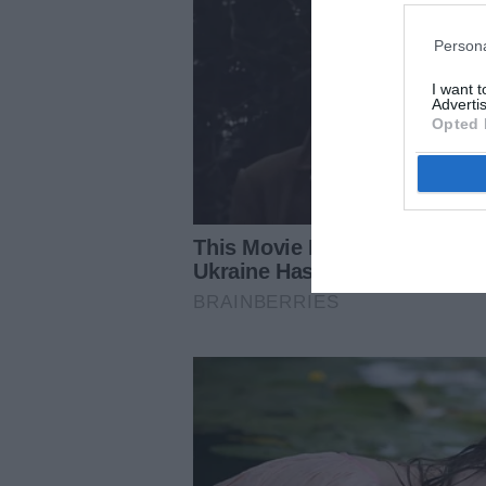
Persona
I want 
Advertis
Opted 