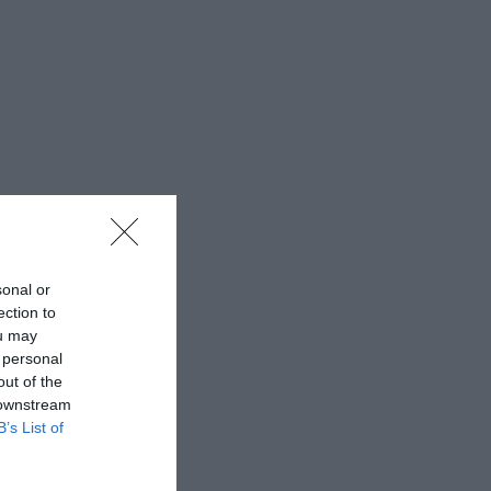
sonal or
ection to
ou may
 personal
out of the
 downstream
B’s List of