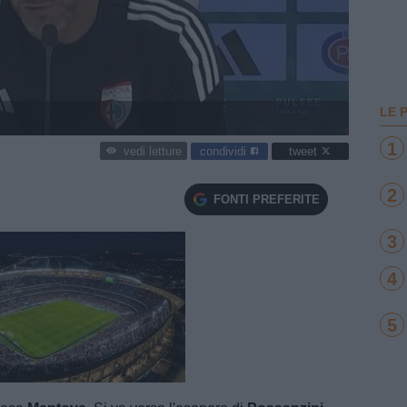
LE 
1
condividi
tweet
vedi letture
2
FONTI PREFERITE
O
3
4
5
e
Loaded
:
100.00%